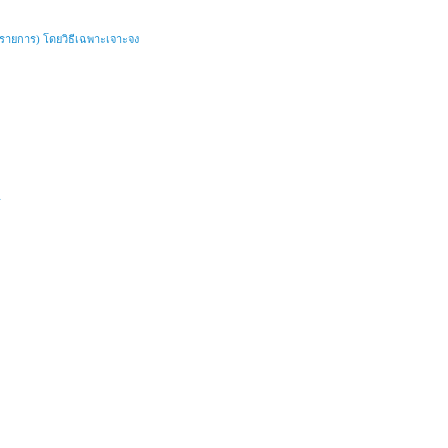
 ๑ รายการ) โดยวิธีเฉพาะเจาะจง
ี