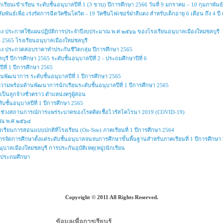
เรียนเข้าเรียน ระดับชั้นอนุบาลปีที่ 1 (3 ขวบ) ปีการศึกษา 2566 วันที่ 9 มกราคม – 10 กุมภาพันธ
ัมพันธ์เพื่อ เร่งรัดการฉีดวัคซีนโควิด - 19 วัคซีนไฟเซอร์ฝาสีแดง สำหรับเด็กอายุ 6 เดือน ถึ
ื่อง ประกาศใช้แผนปฏิบัติการประจำปีงบประมาณ พ.ศ.๒๕๖๖ ของโรงเรียนอนุบาลเมืองใหม่ชลบุรี
2565 โรงเรียนอนุบาลเมืองใหม่ชลบุรี
ื่อง ประกวดสอบราคาทำประกันชีวิตกลุ่ม ปีการศึกษา 2565
ุรี ปีการศึกษา 2565 ระดับชั้นอนุบาลปีที่ 2 - ประถมศึกษาปีที่ 6
ปีที่ 1 ปีการศึกษา 2565
านพัฒนาการ ระดับชั้นอนุบาลปีที่ 1 ปีการศึกษา 2565
นความพร้อมด้านพัฒนาการนักเรียนระดับชั้นอนุบาลปีที่ 1 ปีการศึกษา 2565
ป็นลูกจ้างชั่วคราว ตำแหน่งครูผู้สอน
บชั้นอนุบาลปีที่ 1 ปีการศึกษา 2565
ในช่วงสถานการณ์การแพร่ระบาดของโรคติดเชื้อไวรัสโคโรนา 2019 (COVID-19)
าณ พ.ศ.๒๕๖๔
เรียนการสอนแบบปกติที่โรงเรียน (On-Site) ภาคเรียนที่ 1 ปีการศึกษา 2564
รจัดการศึกษาตั้งแต่ระดับชั้นอนุบาลจนจบการศึกษาขั้นพื้นฐานสำหรับภาคเรียนที่ 1 ปีการศึกษา
บาลเมืองใหม่ชลบุรี การประกันอุบัติเหตุ(หมู่)นักเรียน
ละประถมศึกษา
Copyright © 2011 All Rights Reserved.
ข้อมูลเพื่อการเรียนรู้