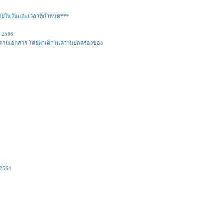
ภายในวันและเวลาที่กำหนด***
์ 2566
ง 4 ปี ตามเอกสาร โดยพาเด็กในความปกครองของ
 2564