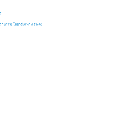
ี
 ๑ รายการ) โดยวิธีเฉพาะเจาะจง
ี