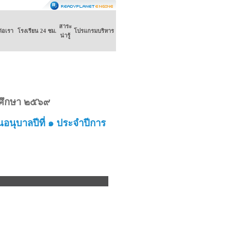
สาระ
ต่อเรา
โรงเรียน 24 ชม.
โปรแกรมบริหาร
น่ารู้
ารศึกษา ๒๕๖๙
้นอนุบาลปีที่ ๑ ประจำปีการ