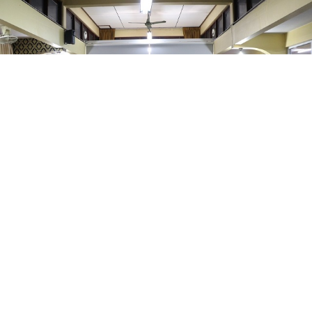
4 ม.ค.2567 โรงเรียนอนุบาลเมืองใหม่ชลบุรี เป็นเจ้าภาพพิธีสวดพระอภิธรรมศพ คุณยายบาง
วัฒนะสุวรรณ คุณยายคุณครูพบัฏฐ์ พัชรเจริญ โดยการนำของ นายสิราวิชญ์ สำนักสกุล ผู้อำนวย
การสถานศึกษาโรงเรียนอนุบาลเมืองใหม่ชลบุรี พร้อมด้วยคณะผู้บริหาร ครู ณ ศาลา 1 วัดเเ
More...