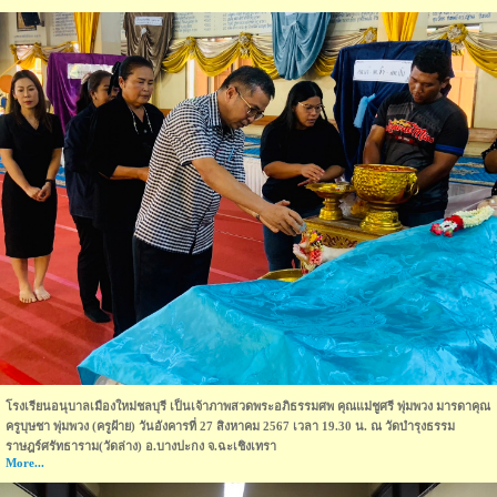
โรงเรียนอนุบาลเมืองใหม่ชลบุรี เป็นเจ้าภาพสวดพระอภิธรรมศพ คุณแม่ชูศรี พุ่มพวง มารดาคุณ
ครูบุษชา พุ่มพวง (ครูฝ้าย) วันอังคารที่ 27 สิงหาคม 2567 เวลา 19.30 น. ณ วัดบำรุงธรรม
ราษฎร์ศรัทธาราม(วัดล่าง) อ.บางปะกง จ.ฉะเชิงเทรา
More...