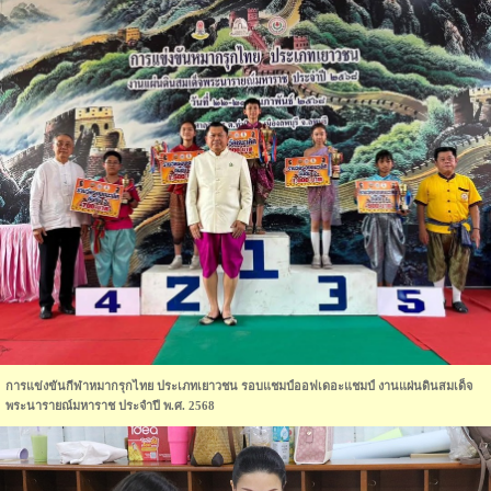
การแข่งขันกีฬาหมากรุกไทย ประเภทเยาวชน รอบแชมป์ออฟเดอะแชมป์ งานแผ่นดินสมเด็จ
พระนารายณ์มหาราช ประจำปี พ.ศ. 2568