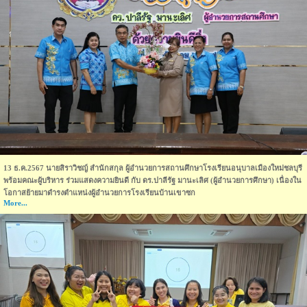
13 ธ.ค.2567 นายสิราวิชญ์ สำนักสกุล ผู้อำนวยการสถานศึกษาโรงเรียนอนุบาลเมืองใหม่ชลบุรี
พร้อมคณะผู้บริหาร ร่วมแสดงความยินดี กับ ดร.ปาลีรัฐ มานะเลิศ (ผู้อำนวยการศึกษา) เนื่องใน
โอกาสย้ายมาดำรงตำแหน่งผู้อำนวยการโรงเรียนบ้านเขาซก
More...