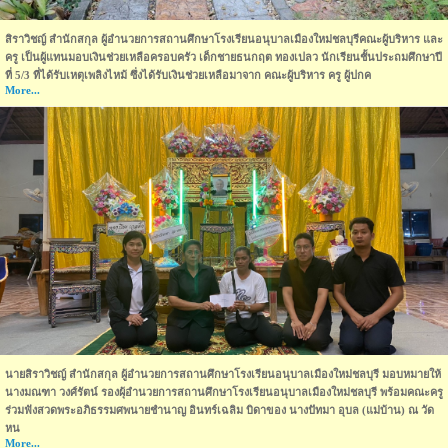
สิราวิชญ์ สำนักสกุล ผู้อำนวยการสถานศึกษาโรงเรียนอนุบาลเมืองใหม่ชลบุรีคณะผู้บริหาร และ
ครู เป็นผู้แทนมอบเงินช่วยเหลือครอบครัว เด็กชายธนกฤต ทองเปลว นักเรียนชั้นประถมศึกษาปี
ที่ 5/3 ที่ได้รับเหตุเพลิงไหม้ ซึ่งได้รับเงินช่วยเหลือมาจาก คณะผู้บริหาร ครู ผู้ปกค
More...
นายสิราวิชญ์ สำนักสกุล ผู้อำนวยการสถานศึกษาโรงเรียนอนุบาลเมืองใหม่ชลบุรี มอบหมายให้
นางมณฑา วงศ์รัตน์ รองผุ้อำนวยการสถานศึกษาโรงเรียนอนุบาลเมืองใหม่ชลบุรี พร้อมคณะครู
ร่วมฟังสวดพระอภิธรรมศพนายชำนาญ อินทร์เฉลิม บิดาของ นางปัทมา อุบล (แม่บ้าน) ณ วัด
หน
More...