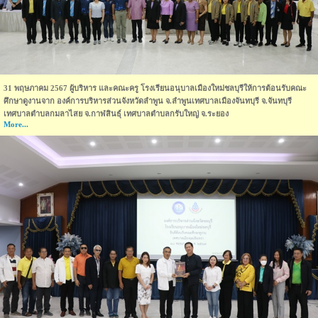
31 พฤษภาคม 2567 ผู้บริหาร และคณะครู โรงเรียนอนุบาลเมืองใหม่ชลบุรีให้การต้อนรับคณะ
ศึกษาดูงานจาก องค์การบริหารส่วนจังหวัดลำพูน จ.ลำพูนเทศบาลเมืองจันทบุรี จ.จันทบุรี
เทศบาลตำบลกมลาไสย จ.กาฬสินธุ์ เทศบาลตำบลกรับใหญ่ จ.ระยอง
More...