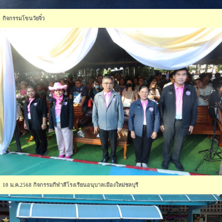
กิจกรรมโขนวัยจิ๋ว
10 ม.ค.2568 กิจกรรมกีฬาสีโรงเรียนอนุบาลเมืองใหม่ชลบุรี