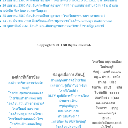
25 เมษายน 2560 คณะศึกษาดูงานจาก PATHWAYS WORLD SCHOOL ประเทศอินเดีย
26 เมษายน 2560 ต้อนรับคณะศึกษาดูงานจากสำนักงานเทศบาลตำบลบ้านสร้าง อำเภอ
บางปะอิน จังหวัดพระนครศรีอยุธยา
25 เมษายน 2560 ต้อนรับคณะศึกษาดูงานจากโรงเรียนเทศบาลเขาสามยอด 1
13 - 19 มีนาคม 2560 ต้อนรับคณะศึกษาดูงานจากโรงเรียนPathways World School
20 กุมภาพันธ์ 2560 ต้อนรับคณะศึกษาดูงานจากมหาวิทยาลัยราชภัฏอุดรธานี
Copyright © 2011 All Rights Reserved.
โรงเรียน อนุบาลเมือง
ใหม่ชลบุรี
ที่อยู่ : เลขที่ ๓๓๓/๓
ข้อมูลเพื่อการเรียนรู้
องค์กรที่เกี่ยวข้อง
หมู่ ๓ ตำบล : เสม็ด
สวนพฤกษศาสตร์โรงเรียน
อำเภอ : เมือง
องค์การบริหารส่วนจังหวัด
แหล่งความรู้เกี่ยวกับอาเซียน
จังหวัด : ชลบุรี รหัส
ชลบุรี
โรคภัยไกล้ตัว
ไปรษณีย์ : ๒๐๐๐๐
โรงเรียนชุมชนวัดหนองค้อ
DLTV มูลนิธิการศึกษาทางไกล
เบอร์โทร : +(๖๖)
โรงเรียนท่าข้ามพิทยาคม
ผ่านดาวเทียม
๓๘-๓๙๘๐๕๘
โรงเรียนสวนป่าเขาชะอางค์
ทรูปลูกปัญญา
โทรสาร : +(๖๖)
โรงเรียนบ้านเขาซก
เผยแพร่งานวิจัย
๓๘-๓๙๘๐๖๑
โรงเรียนพลูตาหลวงวิทยา
ทำเนียบศิษย์เก่า
อีเมล :
โรงเรียนบ้านคลองมือไทร
แหล่งท่องเที่ยวจังหวัดชลบุรี
mmcinfo@mmc.ac.th
โรงเรียนบ้านหนองใหญ่
โรงเรียนปลอดบุหรี่
เว็บไซต์ :