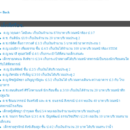
« Back
เด็กดีศรีอช.
ด.ญ.วฤณดา โคอิเคะ เก็บเงินจำนวน 870บาท บริเวณหน้าห้อง ป.1/7
ด.ช. กันตินัน ป1/9 เก็บเงินจำนวน 20 บาท บริเวณประตู 2
ด.ช.กษิดิศ ลิ้มถาวรวงศ์ ป.1/3 เก็บเงินจำนวน 5 บาท หน้าอาคารประถม 1
ด.ญ.เอมมิกา เที่ยงธรรม ชั้น ป.4/3 เก็บเงินได้จำนวน 100 บาท บริเวณหน้าห้อง STEM
ด.ญ.พนาลี คุณสวัสดิ์ ป.4/1 เก็บกระเป๋าได้ที่สนามเด็กเล่นค่ะ
เด็กชายภคนน สิงห์ขาว ป.3/4 เก็บกระเป๋าสตางค์ได้บริเวณหน้าสหกรณ์เป็นของนักเรียนคนใด
รับได้ที่สหกรณ์
ด.ญ.นันท์พัทธ์ ชั้น ป.2/5 เก็บเงินได้บริเวณประตู 2
ด.ญ.ภัครมัย จาริเพ็ญ ป.3/10 เก็บเงินได้บริเวณประตู 2
ด.ญ.พิชญ์ณัชยา อภิญญาปัญจะ ป.5/2 เก็บเงินได้ บริเวณทางเดินระหว่างอาคาร ป.3 กับ โรง
อาหาร
ด.ช.เจษบดินทร์ ศิริโภคานนท์ นักเรียนชั้น อ.3/10 เก็บเงินได้จำนวน 20 บาท บริเวณหน้าตึก
ปฐมวัย
ด.ช.ชิณณวรรธน์ จันทรังษี และ ด.ช. ธนธรณ์ สิงขรณ์ ป.4/4 พบเงิน 40 บาท บริเวณหน้า
สหกรณ์โรงเรียน
เด็กหญิงพิชญา บำรุงผล ชั้นป.5/4 พบเจอเงินจำนวน40บาท บริเวณประตู3
ด.ช. รณกร รัตนวิมล ป.3/1 ด.ช. ปัญจพัฒน์ ธรรมวิชปรีชา ป.2/8 เจอเงิน 10 บาท บริเวณสนาม
เด็กเล่น
เด็กชายสุรจักษ์ สังข์เสียงสูง ชั้น ป.4/2 เก็บเงินจำนวน 20 บาท ได้บริเวณสระว่าน้ำ