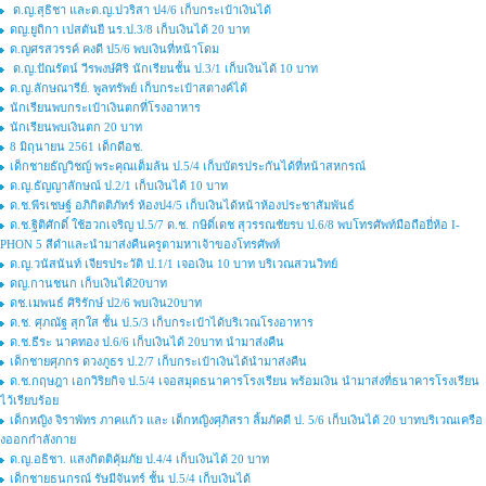
ด.ญ.สุธิชา และด.ญ.ปวริสา ป4/6 เก็บกระเป๋าเงินได้
ดญ.ยูถิกา เปสตันยี นร.ป.3/8 เก็บเงินได้ 20 บาท
ด.ญศรสวรรค์ คงดี ป5/6 พบเงินที่หน้าโดม
ด.ญ.ปัณรัตน์ วีรพงษ์ศิริ นักเรียนชั้น ป.3/1 เก็บเงินได้ 10 บาท
ด.ญ.ลักษณารีย์. พูลทรัพย์ เก็บกระเป๋าสตางค์ได้
นักเรียนพบกระเป๋าเงินตกที่โรงอาหาร
นักเรียนพบเงินตก 20 บาท
8 มิถุนายน 2561 เด็กดีอช.
เด็กชายธัญวิชญ์ พระคุณเต็มล้น ป.5/4 เก็บบัตรประกันได้ที่หน้าสหกรณ์
ด.ญ.ธัญญาลักษณ์ ป.2/1 เก็บเงินได้ 10 บาท
ด.ช.พีรเชษฐ์ อภิกิตติภัทร์ ห้องป4/5 เก็บเงินได้หน้าห้องประชาสัมพันธ์
ด.ช.ฐิติศักดิ์ ใช้ฮวกเจริญ ป.5/7 ด.ช. กษิดิ์เดช สุวรรณชัยรบ ป.6/8 พบโทรศัพท์มือถือยี่ห้อ I-
PHON 5 สีดำและนำมาส่งคืนครูตามหาเจ้าของโทรศัพท์
ด.ญ.วนัสนันท์ เจียรประวัติ ป.1/1 เจอเงิน 10 บาท บริเวณสวนวิทย์
ดญ.กานชนก เก็บเงินได้20บาท
ดช.เมพนธ์ ศิริรักษ์​ ป2/6 พบเงิน20บาท
ด.ช. ศุภณัฐ สุกใส ชั้น ป.5/3 เก็บกระเป๋าได้บริเวณโรงอาหาร
ด.ช.ธีระ นาคทอง ป.6/6 เก็บเงินได้ 20บาท นำมาส่งคืน
เด็กชายศุภกร ดวงภูธร ป.2/7 เก็บกระเป๋าเงินได้นำมาส่งคืน
ด.ช.กฤษฎา เอกวิริยกิจ ป.5/4 เจอสมุดธนาคารโรงเรียน พร้อมเงิน นำมาส่งที่ธนาคารโรงเรียน
ไว้เรียบร้อย
เด็กหญิง จิราพัทร ภาคแก้ว และ เด็กหญิงศุภิสรา ลิ้มภัคดี ป. 5/6 เก็บเงินได้ 20 บาทบริเวณเครือ
งออกกำลังกาย
ด.ญ.อธิชา. แสงกิตติคุ้มภัย ป.4/4 เก็บเงินได้ 20 บาท
เด็กชายธนกรณ์ รัษมีจันทร์ ชั้น ป.5/4 เก็บเงินได้