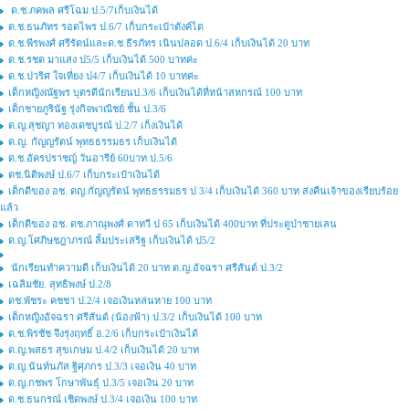
ด.ช.ภคพล ศรีโฉม ป.5/7เก็บเงินได้
ด.ช.ธนภัทร รอดไพร ป.6/7 เก็บกระเป๋าตังค์ได
ด.ช.พีรพงศ์ ศรีรัตน์และด.ช.ธีรภัทร เนินปลอด ป.6/4 เก็บเงินได้ 20 บาท
ด.ช.รชต มาแสง ป5/5 เก็บเงินได้ 500 บาทค่ะ
ด.ช.ปวริศ ใจเที่ยง ป4/7 เก็บเงินได้ 10 บาทค่ะ
เด็กหญิงณัฐพร บุตรดีนักเรียนป.3/6 เก็บเงินได้ที่หน้าสหกรณ์ 100 บาท
เด็กชายภูรินัฐ รุ่งกิจพาณิชย์ ชั้น ป.3/6
ด.ญ.สุชญา ทองเดชบูรณ์ ป.2/7 เก็งเงินได้
ด.ญ. กัญญรัตน์ พุทธธรรมธร เก็บเงินได้
ด.ช.อัครปราชญ์ วันอารีย์ 60บาท ป.5/6
ดช.นิติพงษ์ ป.6/7 เก็บกระเป๋าเงินได้
เด็กดีของ อช. ดญ.กัญญรัตน์ พุทธธรรมธร ป 3/4 เก็บเงินได้ 360 บาท ส่งคืนเจ้าของเรียบร้อย
แล้ว
เด็กดีของ อช. ดช.ภาณุพงศ์ ดาทวี ป 65 เก็บเงินได้ 400บาท ที่ประตูป่าชายเลน
ด.ญ.โศภิษชฎาภรณ์ ลิ้มประเสริฐ เก็บเงินได้ ป5/2
นักเรียนทำความดี เก็บเงินได้ 20 บาท ด.ญ.อัจฉรา ศรีสันต์ ป.3/2
เฉลิมชัย. สุทธิพงษ์ ป.2/8
ดช.พัชระ คชชา ป.2/4 เจอเงินหล่นหาย 100 บาท
เด็กหญิงอัจฉรา ศรีสันต์ (น้องฟ้า) ป.3/2 เก็บเงินได้ 100 บาท
ด.ช.พิรชัช จึงรุ่งฤทธิ์ อ.2/6 เก็บกระเป๋าเงินได้
ด.ญ.พสธร สุขเกษม ป.4/2 เก็บเงินได้ 20 บาท
ด.ญ.นันท์นภัส ฐิศุภกร ป.3/3 เจอเงิน 40 บาท
ด.ญ.กชพร โกษาพันธุ์ ป.3/5 เจอเงิน 20 บาท
ด.ช.ธนกรณ์ เชิดพงษ์ ป.3/4 เจอเงิน 100 บาท