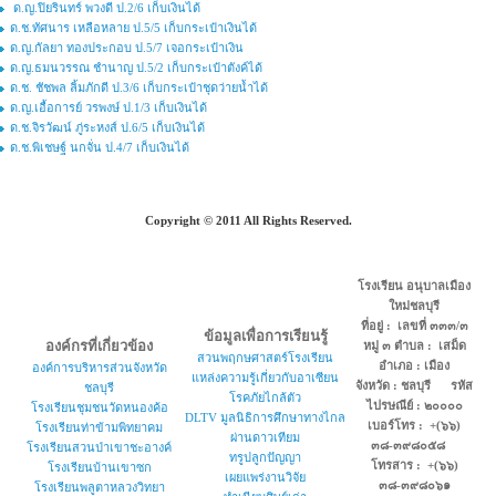
ด.ญ.ปิยรินทร์ พวงดี ป.2/6 เก็บเงินได้
ด.ช.ทัศนาร เหลือหลาย ป.5/5 เก็บกระเป๋าเงินได้
ด.ญ.กัลยา ทองประกอบ ป.5/7 เจอกระเป๋าเงิน
ด.ญ.ธมนวรรณ ชำนาญ ป.5/2 เก็บกระเป๋าตังค์ได้
ด.ช. ชัชพล ลิ้มภักดี ป.3/6 เก็บกระเป๋าชุดว่ายน้ำได้
ด.ญ.เอื้อการย์ วรพงษ์ ป.1/3 เก็บเงินได้
ด.ช.จิรวัฒน์ ภู่ระหงส์ ป.6/5 เก็บเงินได้
ด.ช.พิเชษฐ์ นกจั่น ป.4/7 เก็บเงินได้
Copyright © 2011 All Rights Reserved.
โรงเรียน อนุบาลเมือง
ใหม่ชลบุรี
ที่อยู่ : เลขที่ ๓๓๓/๓
ข้อมูลเพื่อการเรียนรู้
องค์กรที่เกี่ยวข้อง
หมู่ ๓ ตำบล : เสม็ด
สวนพฤกษศาสตร์โรงเรียน
อำเภอ : เมือง
องค์การบริหารส่วนจังหวัด
แหล่งความรู้เกี่ยวกับอาเซียน
จังหวัด : ชลบุรี รหัส
ชลบุรี
โรคภัยไกล้ตัว
ไปรษณีย์ : ๒๐๐๐๐
โรงเรียนชุมชนวัดหนองค้อ
DLTV มูลนิธิการศึกษาทางไกล
เบอร์โทร : +(๖๖)
โรงเรียนท่าข้ามพิทยาคม
ผ่านดาวเทียม
๓๘-๓๙๘๐๕๘
โรงเรียนสวนป่าเขาชะอางค์
ทรูปลูกปัญญา
โทรสาร : +(๖๖)
โรงเรียนบ้านเขาซก
เผยแพร่งานวิจัย
๓๘-๓๙๘๐๖๑
โรงเรียนพลูตาหลวงวิทยา