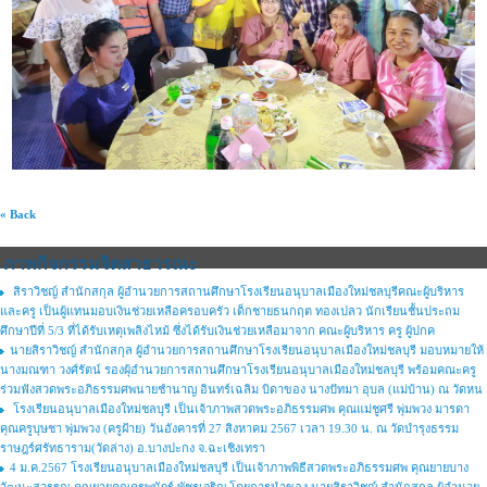
« Back
ภาพกิจกรรมจิตสาธารณะ
สิราวิชญ์ สำนักสกุล ผู้อำนวยการสถานศึกษาโรงเรียนอนุบาลเมืองใหม่ชลบุรีคณะผู้บริหาร
และครู เป็นผู้แทนมอบเงินช่วยเหลือครอบครัว เด็กชายธนกฤต ทองเปลว นักเรียนชั้นประถม
ศึกษาปีที่ 5/3 ที่ได้รับเหตุเพลิงไหม้ ซึ่งได้รับเงินช่วยเหลือมาจาก คณะผู้บริหาร ครู ผู้ปกค
นายสิราวิชญ์ สำนักสกุล ผู้อำนวยการสถานศึกษาโรงเรียนอนุบาลเมืองใหม่ชลบุรี มอบหมายให้
นางมณฑา วงศ์รัตน์ รองผุ้อำนวยการสถานศึกษาโรงเรียนอนุบาลเมืองใหม่ชลบุรี พร้อมคณะครู
ร่วมฟังสวดพระอภิธรรมศพนายชำนาญ อินทร์เฉลิม บิดาของ นางปัทมา อุบล (แม่บ้าน) ณ วัดหน
โรงเรียนอนุบาลเมืองใหม่ชลบุรี เป็นเจ้าภาพสวดพระอภิธรรมศพ คุณแม่ชูศรี พุ่มพวง มารดา
คุณครูบุษชา พุ่มพวง (ครูฝ้าย) วันอังคารที่ 27 สิงหาคม 2567 เวลา 19.30 น. ณ วัดบำรุงธรรม
ราษฎร์ศรัทธาราม(วัดล่าง) อ.บางปะกง จ.ฉะเชิงเทรา
4 ม.ค.2567 โรงเรียนอนุบาลเมืองใหม่ชลบุรี เป็นเจ้าภาพพิธีสวดพระอภิธรรมศพ คุณยายบาง