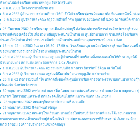
ทำงานไปยังโรงเรียนเทศบาลท่าตูม จังหวัดสุรินทร
9 ต.ค. 2562 โครงการสายใยรัก อช.
8 ต.ค.2562 ผู้อำนวยการสถานศึกษา ให้กำลังใจโรงเรียนชุมชนวัดหนองค้อ ที่ฝนตกหนักน้ำท่วม
3 ต.ค.2562 ผู้บริหารและคณะครูร่วมพิธีรดน้ำศพ คุณตาของน้องพริตตี้ ป.5/5 ณ วัดเสม็ด ศาลา
1
23 กันยายน 2562 โรงเรียนอนุบาลเมืองใหม่ชลบุรี สังกัดองค์การบริหารส่วนจังหวัดชลบุรี ร่วม
บริจาคสิ่งของเครื่องใช้ เพื่อช่วยเหลือผู้ประสบภัยน้ำท่วม ณ ศูนย์อำนวยการ ช่วยเหลือโรงเรียนที่
ประสบภัยน้ำท่วม สำนักงานเขตพื้นที่การศึกษาประถมศึกษาอุบลราชธานี เขต 1 จังห
16 ก.ย- 22 ก.ย.2562 ในเวลา 08.30 -17.00 น. โรงเรียนอนุบาลเมืองใหม่ชลบุรี ขอเป็นส่วนหนึ่ง
ของหน่วยรวบรวมธารน้ำใจช่วยเหลือผู้ประสบภัยน้ำท่วม
25 ส.ค.2562 คณะผู้บริหาร คณะครู และผู้ปกครองที่ร่วมบริจาคสิ่งของและเงินให้กับทางมูลนิธิ
บ้านบางปะกง สถานสงเคราะห์คนพิการ จ.ฉะเชิงเทรา
1 ส.ค.2562 ผู้บริหารและคณะครู ร่วมฌาปนกิจ นางสาว ธิดารัตน์ รัติกูล ณ วัดโพธิ์
3 ก.ค.2562 ผู้บริหารและคณะครูร่วมพิธีฌาปนกิจ นายบุญเลิศ แสงกระจ่าง
26 มิ.ย. 62 กิจกรรมปันน้ำใจ บริจาคสิ่งของให้ ศูนย์การเรียนตำรวจตระเวรชายแดนบ้านห้วยกุ๊ก
เวียงแก่น จังหวัดเชียงราย
30 พฤษภาคม 2562 เทศบาลตำบลเสม็ด โดยนายกเทศมนตรีเทศบาลตำบลเสม็ด นายยุทธนา สุ
ภาภรณ์ ให้ความอนุเคราะห์ ตัดและจัดเก็บต้นไม้ที่ล้มเพราะฝนตกและแรงลม
28 พฤษภาคม 2562 คณะครูจิตอาสาจัดสถานที่ สภ.เสม็ด
26 พฤษภาคม 2562 ฉีดยาพ่นกำจัดยุง
21 พฤษภาคม 2562 คณะครูโรงเรียนอนุบาลเมืองใหม่ชลบุรี จัดสถานที่ และโต๊ะลงนามถวาย
พระพรพระบาทสมเด็จพระเจ้าอยู่หัวเนื่องในโอกาสมหามงคลพระราชพิธีบรมราชาภิเษก ณ ห้อง
แก้วเจ้าจอม องค์การบริหารส่วนจังหวัดชลบุร