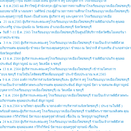
และคุณครูวารุณี จันพร เป็นตัวแทน ผู้บริหาร ครู และบุคลากร โรงเรียนอนุบาล
8 ธ.ค.2565 ผอ.สิราวิชญ์ สำนักสกุล (ผู้อำนวยการสถานศึกษาโรงเรียนอนุบาลเมืองใหม่ชลบุรี)
มอบหมายให้ นางมณฑา วงศ์รัตน์ (รองผู้อำนวยการสถานศึกษาโรงเรียนอนุบาลเมืองใหม่ชลบุรี)
และคุณครูวารุณี จันพร เป็นตัวแทน ผู้บริหาร ครู และบุคลากร โรงเรียนอนุบาลเมือ
21 เม.ย.2565 ผู้บริหารและคณะครูโรงเรียนอนุบาลเมืองใหม่ชลบุรีร่วมพิธีฌาปนกิจ คุณพ่อ
ประเสริฐ ปาณะปุณณัง ณ วัดช่องลม อำเภอเมืองชลบุรี จังหวัดชลบุรี
วันที่ 7-11 มี.ค. 2565 โรงเรียนอนุบาลเมืองใหม่ชลบุรีเป็นศูนย์ให้บริการฉีดวัคซีนโมเดอร์นา
ภาคประชาชน
3 ก.พ. 2565 ผู้บริหารและคณะครู โรงเรียนอนุบาลเมืองใหม่ชลบุรี ร่วมเป็นเจ้าภาพพิธีสวด
อภิธรรมศพ คุณพ่อฟุ้ง ขำทอง บิดาของคุณครูสกุณา ขำทอง ณ วัดปากลี ตำบลจริม อำเภอท่าปลา
จังหวัดอุตรดิตถ์
13 ธ.ค. 2564 ผู้บริหารและคณะครูโรงเรียนอนุบาลเมืองใหม่ชลบุรี ร่วมพิธีฌาปนกิจ คุณพ่อ
ประพันธ์ ตัญกาญจน์ ณ เมรุ วัดเสม็ด จ.ชลบุรี
13 ธ.ค. 2564 ผู้บริหารและคณะครูโรงเรียนอนุบาลเมืองใหม่ชลบุรี เข้าร่วมโครงการ
''อบจ.ชลบุรี ร่วมใจปันโลหิตต่อชีวิตเพื่อนมนุษย์'' ประจำปีงบประมาณ พ.ศ.2565
9 ธ.ค. 2564 องค์การบริหารส่วนจังหวัดชลบุรีและ ผู้บริหาร ครู โรงเรียนอนุบาลเมืองใหม่ชลบุรี
ร่วมเป็นเจ้าภาพพิธีสวดพระอภิธรรมศพ คุณพ่อประพันธ์ ตัญกาญจน์ บิดา นายสมภพ ตัญกาญจน์
(บุคลากรโรงเรียนอนุบาลเมืองใหม่ชลบุรี) ณ วัดเสม็ด จ.ชลบุรี
7 ธ.ค. 2564 ผู้บริหารและคณะครู โรงเรียนอนุบาลเมืองใหม่ชลบุรี ร่วมเป็นเจ้าภาพพิธีสวดพระ
อภิธรรมศพ คุณพ่อประพันธ์ ตัญกาญจน์
25 พ.ย.2564 นายวิทยา คุณปลื้ม นายกองค์การบริหารส่วนจังหวัดชลบุรี ( ประธานในพิธี )
พร้อมด้วยคณะผู้บริหารและครู โรงเรียนอนุบาลเมืองใหม่ชลบุรี ร่วมพิธีพระราชทานเพลิงศพ คุณ
พ่อมงคล กวีกิจวิรัตน์ บิดาของ คุณครูจุฬาลักษณ์ เชื้อเงิน ณ วัดจรูญราษฎร์ชลบุรี
24 พ.ย.2564 ผู้บริหารและคณะครู โรงเรียนอนุบาลเมืองใหม่ชลบุรี ร่วมเป็นเจ้าภาพพิธีสวด
อภิธรรมศพ คุณพ่อมงคล กวีกิจวิรัตน์ บิดาของ คุณครูจุฬาลุกษณ์ เชื้อเงิน