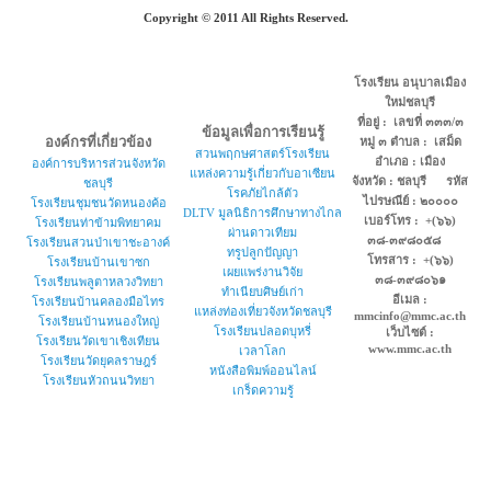
Copyright © 2011 All Rights Reserved.
โรงเรียน อนุบาลเมือง
ใหม่ชลบุรี
ที่อยู่ : เลขที่ ๓๓๓/๓
ข้อมูลเพื่อการเรียนรู้
องค์กรที่เกี่ยวข้อง
หมู่ ๓ ตำบล : เสม็ด
สวนพฤกษศาสตร์โรงเรียน
อำเภอ : เมือง
องค์การบริหารส่วนจังหวัด
แหล่งความรู้เกี่ยวกับอาเซียน
จังหวัด : ชลบุรี รหัส
ชลบุรี
โรคภัยไกล้ตัว
ไปรษณีย์ : ๒๐๐๐๐
โรงเรียนชุมชนวัดหนองค้อ
DLTV มูลนิธิการศึกษาทางไกล
เบอร์โทร : +(๖๖)
โรงเรียนท่าข้ามพิทยาคม
ผ่านดาวเทียม
๓๘-๓๙๘๐๕๘
โรงเรียนสวนป่าเขาชะอางค์
ทรูปลูกปัญญา
โทรสาร : +(๖๖)
โรงเรียนบ้านเขาซก
เผยแพร่งานวิจัย
๓๘-๓๙๘๐๖๑
โรงเรียนพลูตาหลวงวิทยา
ทำเนียบศิษย์เก่า
อีเมล :
โรงเรียนบ้านคลองมือไทร
แหล่งท่องเที่ยวจังหวัดชลบุรี
mmcinfo@mmc.ac.th
โรงเรียนบ้านหนองใหญ่
โรงเรียนปลอดบุหรี่
เว็บไซต์ :
โรงเรียนวัดเขาเชิงเทียน
www.mmc.ac.th
เวลาโลก
โรงเรียนวัดยุคลราษฎร์
หนังสือพิมพ์ออนไลน์
โรงเรียนหัวถนนวิทยา
เกร็ดความรู้