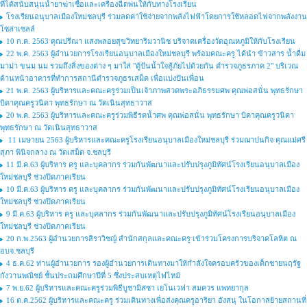
ที่ได้สนับสนุนน้ำยาฆ่าเชื้อและเครื่องฉีดพ่นให้กับทางโรงเรียน
โรงเรียนอนุบาลเมืองใหม่ชลบุรี ร่วมลดค่าใช้จ่ายจากพลังไฟฟ้าโดยการใช้หลอดไฟจากพลังงาน
โซล่าเซลล์
10 ก.ค. 2563 คุณปรีณา แสงพลอยสุขวิทยาริมวานิช บริจาคเครื่องวัดอุณหภูมิให้กับโรงเรียน
22 พ.ค. 2563 ผู้อำนวยการโรงเรียนอนุบาลเมืองใหม่ชลบุรี พร้อมคณะครู ได้นำ ข้าวสาร น้ำดื่ม
มาม่า ขนม นม รวมถึงสิ่งของต่าง ๆ มาใส่ "ตู้ปันน้ำใจสู้ภัยไปด้วยกัน ตำรวจภูธรภาค 2" บริเวณ
ด้านหน้าอาคารที่ทำการสถานีตำรวจภูธรเสม็ด เพื่อแบ่งปันเพื่อน
21 พ.ค. 2563 ผู้บริหารและคณะครูร่วมเป็นเจ้าภาพสวดพระอภิธรรมศพ คุณพ่อสนั่น พุทธรักษา
บิดาคุณครูวนิดา พุทธรักษา ณ วัดเนินสุทธาวาส
20 พ.ค. 2563 ผู้บริหารและคณะครูร่วมพิธีรดน้ำศพ คุณพ่อสนั่น พุทธรักษา บิดาคุณครูวนิดา
พุทธรักษา ณ วัดเนินสุทธาวาส
11 เมษายน 2563 ผู้บริหารและคณะครูโรงเรียนอนุบาลเมืองใหม่ชลบุรี ร่วมฌาปนกิจ คุณแม่ศรี
สุภา พินิจกลาง ณ วัดเสม็ด จ.ชลบุรี
11 มี.ค.63 ผู้บริหาร ครู และบุคลากร ร่วมกันพัฒนาและปรับปรุงภูมิทัศน์โรงเรียนอนุบาลเมือง
ใหม่ชลบุรี ช่วงปิดภาคเรียน
10 มี.ค.63 ผู้บริหาร ครู และบุคลากร ร่วมกันพัฒนาและปรับปรุงภูมิทัศน์โรงเรียนอนุบาลเมือง
ใหม่ชลบุรี ช่วงปิดภาคเรียน
9 มี.ค.63 ผู้บริหาร ครู และบุคลากร ร่วมกันพัฒนาและปรับปรุงภูมิทัศน์โรงเรียนอนุบาลเมือง
ใหม่ชลบุรี ช่วงปิดภาคเรียน
20 ก.พ.2563 ผู้อำนวยการสิราวิชญ์ สำนักสกุลและคณะครู เข้าร่วมโครงการบริจาคโลหิต ณ
อบจ.ชลบุรี
4 ธ.ค.62 ท่านผู้อำนวยการ รองผู้อำนวยการเดินทางมาให้กำลังใจครอบครัวของเด็กชายนฤรัฐ
กังวานพณิชย์ ชั้นประถมศึกษาปีที่ 5 ซึ่งประสบเหตุไฟไหม้
7 พ.ย.62 ผู้บริหารและคณะครูร่วมพิธีบูชามิสซา เยโนเวฟา สมควร แพทยากุล
16 ต.ค.2562 ผู้บริหารและคณะครู ร่วมเดินทางเพื่อส่งคุณครูอาริยา อังสนุ ในโอกาสย้ายสถานที่