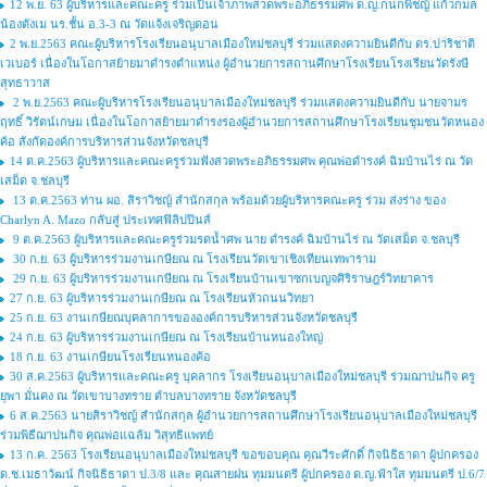
12 พ.ย. 63 ผู้บริหารและคณะครู ร่วมเป็นเจ้าภาพสวดพระอภิธรรมศพ ด.ญ.กนกพิชญ์ แก้วกมล
น้องตังเม นร.ชั้น อ.3-3 ณ วัดแจ้งเจริญดอน
2 พ.ย.2563 คณะผู้บริหารโรงเรียนอนุบาลเมืองใหม่ชลบุรี ร่วมแสดงความยินดีกับ ดร.ปาริชาติ
เวเบอร์ เนื่องในโอกาสย้ายมาดำรงตำแหน่ง ผู้อำนวยการสถานศึกษาโรงเรียนโรงเรียนวัดรังษี
สุทธาวาส
2 พ.ย.2563 คณะผู้บริหารโรงเรียนอนุบาลเมืองใหม่ชลบุรี ร่วมแสดงความยินดีกับ นายจามร
ฤทธิ์ วิรัตน์เกษม เนื่องในโอกาสย้ายมาดำรงรองผู้อำนวยการสถานศึกษาโรงเรียนชุมชนวัดหนอง
ค้อ สังกัดองค์การบริหารส่วนจังหวัดชลบุรี
14 ต.ค.2563 ผู้บริหารและคณะครูร่วมฟังสวดพระอภิธรรมศพ คุณพ่อดำรงค์ ฉิมบ้านไร่ ณ วัด
เสม็ด จ.ชลบุรี
13 ต.ค.2563 ท่าน ผอ. สิราวิชญ์ สำนักสกุล พร้อมด้วยผู้บริหารคณะครู ร่วม ส่งร่าง ของ
Charlyn A. Mazo กลับสู่ ประเทศฟิลิปปินส์
9 ต.ค.2563 ผู้บริหารและคณะครูร่วมรดน้ำศพ นาย ดำรงค์ ฉิมบ้านไร่ ณ วัดเสม็ด จ.ชลบุรี
30 ก.ย. 63 ผู้บริหารร่วมงานเกษียณ ณ โรงเรียนวัดเขาเชิงเทียนเทพาราม
29 ก.ย. 63 ผู้บริหารร่วมงานเกษียณ ณ โรงเรียนบ้านเขาซกเบญจศิริราษฎร์วิทยาคาร
27 ก.ย. 63 ผู้บริหารร่วมงานเกษียณ ณ โรงเรียนหัวถนนวิทยา
25 ก.ย. 63 งานเกษียณบุคลาการขององค์การบริหารส่วนจังหวัดชลบุรี
24 ก.ย. 63 ผู้บริหารร่วมงานเกษียณ ณ โรงเรียนบ้านหนองใหญ่
18 ก.ย. 63 งานเกษียนโรงเรียนหนองค้อ
30 ส.ค.2563 ผู้บริหารและคณะครู บุคลากร โรงเรียนอนุบาลเมืองใหม่ชลบุรี ร่วมฌาปนกิจ ครู
ยุพา มั่นคง ณ วัดเขาบางทราย ตำบลบางทราย จังหวัดชลบุรี
6 ส.ค.2563 นายสิราวิชญ์ สำนักสกุล ผู้อำนวยการสถานศึกษาโรงเรียนอนุบาลเมืองใหม่ชลบุรี
ร่วมพิธีฌาปนกิจ คุณพ่อแฉล้ม วิสุทธิแพทย์
13 ก.ค. 2563 โรงเรียนอนุบาลเมืองใหม่ชลบุรี ขอขอบคุณ คุณวีระศักดิ์ กิจนิธิธาดา ผู้ปกครอง
ด.ช.เมธาวัฒน์ กิจนิธิธาดา ป.3/8 และ คุณสายฝน ทุมมนตรี ผู้ปกครอง ด.ญ.ฟ้าใส ทุมมนตรี ป.6/7