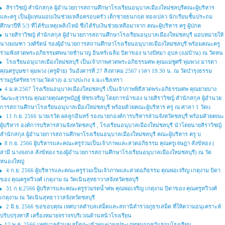
สิราวิชญ์ สำนักสกุล ผู้อำนวยการสถานศึกษาโรงเรียนอนุบาลเมืองใหม่ชลบุรีคณะผู้บริหาร
และครู เป็นผู้แทนมอบเงินช่วยเหลือครอบครัว เด็กชายธนกฤต ทองเปลว นักเรียนชั้นประถม
ศึกษาปีที่ 5/3 ที่ได้รับเหตุเพลิงไหม้ ซึ่งได้รับเงินช่วยเหลือมาจาก คณะผู้บริหาร ครู ผู้ปกค
นายสิราวิชญ์ สำนักสกุล ผู้อำนวยการสถานศึกษาโรงเรียนอนุบาลเมืองใหม่ชลบุรี มอบหมายให้
นางมณฑา วงศ์รัตน์ รองผุ้อำนวยการสถานศึกษาโรงเรียนอนุบาลเมืองใหม่ชลบุรี พร้อมคณะครู
ร่วมฟังสวดพระอภิธรรมศพนายชำนาญ อินทร์เฉลิม บิดาของ นางปัทมา อุบล (แม่บ้าน) ณ วัดหน
โรงเรียนอนุบาลเมืองใหม่ชลบุรี เป็นเจ้าภาพสวดพระอภิธรรมศพ คุณแม่ชูศรี พุ่มพวง มารดา
คุณครูบุษชา พุ่มพวง (ครูฝ้าย) วันอังคารที่ 27 สิงหาคม 2567 เวลา 19.30 น. ณ วัดบำรุงธรรม
ราษฎร์ศรัทธาราม(วัดล่าง) อ.บางปะกง จ.ฉะเชิงเทรา
4 ม.ค.2567 โรงเรียนอนุบาลเมืองใหม่ชลบุรี เป็นเจ้าภาพพิธีสวดพระอภิธรรมศพ คุณยายบาง
วัฒนะสุวรรณ คุณยายคุณครูพบัฏฐ์ พัชรเจริญ โดยการนำของ นายสิราวิชญ์ สำนักสกุล ผู้อำนวย
การสถานศึกษาโรงเรียนอนุบาลเมืองใหม่ชลบุรี พร้อมด้วยคณะผู้บริหาร ครู ณ ศาลา 1 วัดเเ
11 ก.ย. 2566 นายเรวัต ผลลูกอินทร์ รองนายกองค์การบริหารส่วนจังหวัดชลบุรี พร้อมด้วยคณะ
ผู้บริหาร องค์การบริหารส่วนจังหวัดชลบุรี , โรงเรียนอนุบาลเมืองใหม่ชลบุรี นำโดยนายสิราวิชญ์
สำนักสกุล ผู้อำนวยการสถานศึกษาโรงเรียนอนุบาลเมืองใหม่ชลบุรี คณะผู้บริหาร ครู บ
8 ก.ย. 2566 ผู้บริหารและคณะครูร่วมเป็นเจ้าภาพและสวดอภิธรรม คุณครูเจษฎา สังข์ทอง (
สามี นางจงกล สังข์ทอง รองผู้อำนวยการสถานศึกษาโรงเรียนอนุบาลเมืองใหม่ชลบุรี) ณ วัด
หนองใหญ่
4 ก.ย. 2566 ผู้บริหารและคณะครูร่วมเป็นเจ้าภาพและสวดอภิธรรม คุณพ่อเจริญ เกตุงาม บิดา
ของ คุณครูทวีวงศ์ เกตุงาม ณ วัดเนินสุทธาวาสจังหวัดชลบุรี
31 ก.ย.2566 ผู้บริหารและคณะครูร่วมรดน้ำศพ คุณพ่อเจริญ เกตุงาม บิดาของ คุณครูทวีวงศ์
เกตุงาม ณ วัดเนินสุทธาวาสจังหวัดชลบุรี
2 มิ.ย. 2566 ขอขอบคุณ เทศบาลตำบลเสม็ดและสถานีตำรวจภูธรเสม็ด ที่ให้ความอนุเคราะห์
ปรับปรุงทาสี เครื่องหมายจราจรบริเวณด้านหน้าโรงเรียน
12 พ.ค. 2566 เทศบาลตำบลเสม็ดจะเข้าพ่นฆ่ายุงประเภทหมอกควันรอบโรงเรียน