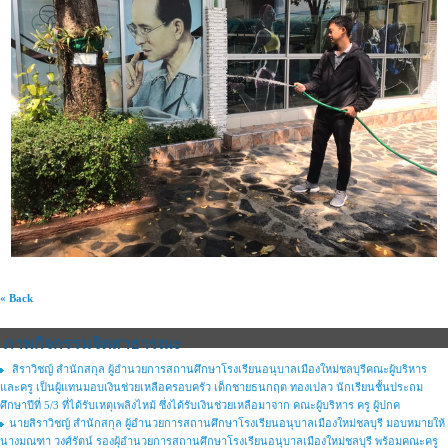
« Back
ภาพกิจกรรมจิตสาธารณะ
สิราวิชญ์ สำนักสกุล ผู้อำนวยการสถานศึกษาโรงเรียนอนุบาลเมืองใหม่ชลบุรีคณะผู้บริหาร
และครู เป็นผู้แทนมอบเงินช่วยเหลือครอบครัว เด็กชายธนกฤต ทองเปลว นักเรียนชั้นประถม
ศึกษาปีที่ 5/3 ที่ได้รับเหตุเพลิงไหม้ ซึ่งได้รับเงินช่วยเหลือมาจาก คณะผู้บริหาร ครู ผู้ปกค
นายสิราวิชญ์ สำนักสกุล ผู้อำนวยการสถานศึกษาโรงเรียนอนุบาลเมืองใหม่ชลบุรี มอบหมายให้
นางมณฑา วงศ์รัตน์ รองผุ้อำนวยการสถานศึกษาโรงเรียนอนุบาลเมืองใหม่ชลบุรี พร้อมคณะครู