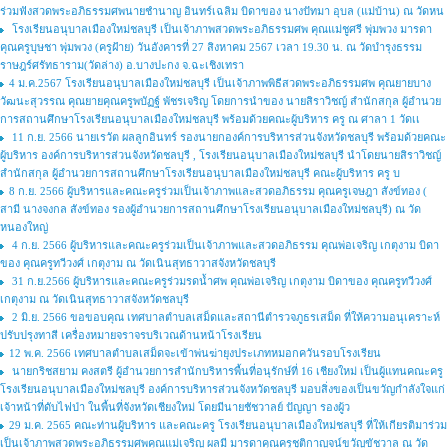
ร่วมฟังสวดพระอภิธรรมศพนายชำนาญ อินทร์เฉลิม บิดาของ นางปัทมา อุบล (แม่บ้าน) ณ วัดหน
โรงเรียนอนุบาลเมืองใหม่ชลบุรี เป็นเจ้าภาพสวดพระอภิธรรมศพ คุณแม่ชูศรี พุ่มพวง มารดา
คุณครูบุษชา พุ่มพวง (ครูฝ้าย) วันอังคารที่ 27 สิงหาคม 2567 เวลา 19.30 น. ณ วัดบำรุงธรรม
ราษฎร์ศรัทธาราม(วัดล่าง) อ.บางปะกง จ.ฉะเชิงเทรา
4 ม.ค.2567 โรงเรียนอนุบาลเมืองใหม่ชลบุรี เป็นเจ้าภาพพิธีสวดพระอภิธรรมศพ คุณยายบาง
วัฒนะสุวรรณ คุณยายคุณครูพบัฏฐ์ พัชรเจริญ โดยการนำของ นายสิราวิชญ์ สำนักสกุล ผู้อำนวย
การสถานศึกษาโรงเรียนอนุบาลเมืองใหม่ชลบุรี พร้อมด้วยคณะผู้บริหาร ครู ณ ศาลา 1 วัดเเ
11 ก.ย. 2566 นายเรวัต ผลลูกอินทร์ รองนายกองค์การบริหารส่วนจังหวัดชลบุรี พร้อมด้วยคณะ
ผู้บริหาร องค์การบริหารส่วนจังหวัดชลบุรี , โรงเรียนอนุบาลเมืองใหม่ชลบุรี นำโดยนายสิราวิชญ์
สำนักสกุล ผู้อำนวยการสถานศึกษาโรงเรียนอนุบาลเมืองใหม่ชลบุรี คณะผู้บริหาร ครู บ
8 ก.ย. 2566 ผู้บริหารและคณะครูร่วมเป็นเจ้าภาพและสวดอภิธรรม คุณครูเจษฎา สังข์ทอง (
สามี นางจงกล สังข์ทอง รองผู้อำนวยการสถานศึกษาโรงเรียนอนุบาลเมืองใหม่ชลบุรี) ณ วัด
หนองใหญ่
4 ก.ย. 2566 ผู้บริหารและคณะครูร่วมเป็นเจ้าภาพและสวดอภิธรรม คุณพ่อเจริญ เกตุงาม บิดา
ของ คุณครูทวีวงศ์ เกตุงาม ณ วัดเนินสุทธาวาสจังหวัดชลบุรี
31 ก.ย.2566 ผู้บริหารและคณะครูร่วมรดน้ำศพ คุณพ่อเจริญ เกตุงาม บิดาของ คุณครูทวีวงศ์
เกตุงาม ณ วัดเนินสุทธาวาสจังหวัดชลบุรี
2 มิ.ย. 2566 ขอขอบคุณ เทศบาลตำบลเสม็ดและสถานีตำรวจภูธรเสม็ด ที่ให้ความอนุเคราะห์
ปรับปรุงทาสี เครื่องหมายจราจรบริเวณด้านหน้าโรงเรียน
12 พ.ค. 2566 เทศบาลตำบลเสม็ดจะเข้าพ่นฆ่ายุงประเภทหมอกควันรอบโรงเรียน
นายกริชสยาม คงสตรี ผู้อำนวยการสำนักบริหารพื้นที่อนุรักษ์ที่ 16 เชียงใหม่ เป็นผู้แทนคณะครู
โรงเรียนอนุบาลเมืองใหม่ชลบุรี องค์การบริหารส่วนจังหวัดชลบุรี มอบสิ่งของเป็นขวัญกำลังใจแก่
เจ้าหน้าที่ดับไฟป่า ในพื้นที่จังหวัดเชียงใหม่ โดยมีนายชัชวาลย์ ปัญญา รองผู้ว
29 ม.ค. 2565 คณะท่านผู้บริหาร และคณะครู โรงเรียนอนุบาลเมืองใหม่ชลบุรี ที่ให้เกียรติมาร่วม
เป็นเจ้าภาพสวดพระอภิธรรมศพคุณแม่เจริญ ผลมี มารดาคุณครูชุติกาญจน์ขวัญขัชวาล ณ วัด