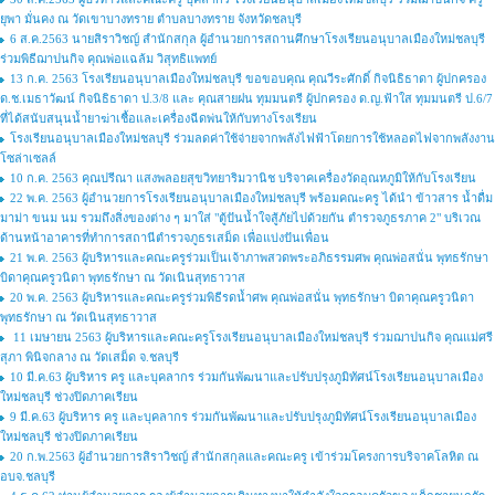
ยุพา มั่นคง ณ วัดเขาบางทราย ตำบลบางทราย จังหวัดชลบุรี
6 ส.ค.2563 นายสิราวิชญ์ สำนักสกุล ผู้อำนวยการสถานศึกษาโรงเรียนอนุบาลเมืองใหม่ชลบุรี
ร่วมพิธีฌาปนกิจ คุณพ่อแฉล้ม วิสุทธิแพทย์
13 ก.ค. 2563 โรงเรียนอนุบาลเมืองใหม่ชลบุรี ขอขอบคุณ คุณวีระศักดิ์ กิจนิธิธาดา ผู้ปกครอง
ด.ช.เมธาวัฒน์ กิจนิธิธาดา ป.3/8 และ คุณสายฝน ทุมมนตรี ผู้ปกครอง ด.ญ.ฟ้าใส ทุมมนตรี ป.6/7
ที่ได้สนับสนุนน้ำยาฆ่าเชื้อและเครื่องฉีดพ่นให้กับทางโรงเรียน
โรงเรียนอนุบาลเมืองใหม่ชลบุรี ร่วมลดค่าใช้จ่ายจากพลังไฟฟ้าโดยการใช้หลอดไฟจากพลังงาน
โซล่าเซลล์
10 ก.ค. 2563 คุณปรีณา แสงพลอยสุขวิทยาริมวานิช บริจาคเครื่องวัดอุณหภูมิให้กับโรงเรียน
22 พ.ค. 2563 ผู้อำนวยการโรงเรียนอนุบาลเมืองใหม่ชลบุรี พร้อมคณะครู ได้นำ ข้าวสาร น้ำดื่ม
มาม่า ขนม นม รวมถึงสิ่งของต่าง ๆ มาใส่ "ตู้ปันน้ำใจสู้ภัยไปด้วยกัน ตำรวจภูธรภาค 2" บริเวณ
ด้านหน้าอาคารที่ทำการสถานีตำรวจภูธรเสม็ด เพื่อแบ่งปันเพื่อน
21 พ.ค. 2563 ผู้บริหารและคณะครูร่วมเป็นเจ้าภาพสวดพระอภิธรรมศพ คุณพ่อสนั่น พุทธรักษา
บิดาคุณครูวนิดา พุทธรักษา ณ วัดเนินสุทธาวาส
20 พ.ค. 2563 ผู้บริหารและคณะครูร่วมพิธีรดน้ำศพ คุณพ่อสนั่น พุทธรักษา บิดาคุณครูวนิดา
พุทธรักษา ณ วัดเนินสุทธาวาส
11 เมษายน 2563 ผู้บริหารและคณะครูโรงเรียนอนุบาลเมืองใหม่ชลบุรี ร่วมฌาปนกิจ คุณแม่ศรี
สุภา พินิจกลาง ณ วัดเสม็ด จ.ชลบุรี
10 มี.ค.63 ผู้บริหาร ครู และบุคลากร ร่วมกันพัฒนาและปรับปรุงภูมิทัศน์โรงเรียนอนุบาลเมือง
ใหม่ชลบุรี ช่วงปิดภาคเรียน
9 มี.ค.63 ผู้บริหาร ครู และบุคลากร ร่วมกันพัฒนาและปรับปรุงภูมิทัศน์โรงเรียนอนุบาลเมือง
ใหม่ชลบุรี ช่วงปิดภาคเรียน
20 ก.พ.2563 ผู้อำนวยการสิราวิชญ์ สำนักสกุลและคณะครู เข้าร่วมโครงการบริจาคโลหิต ณ
อบจ.ชลบุรี