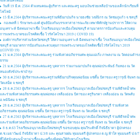
จังหวัดนครพนม
วันที่ 19 มี.ค. 2564 ตัวแทนคณะผู้บริหาร และคณะครู มอบเงินช่วยเหลือบ้านของเด็กนักเรียนที่
ไฟไหม้
15 มี.ค.2564 ผู้บริหารและคณะครูร่วมพิธีฌาปนกิจ นายธงชัย วงษ์นิกร ณ วัดชมภูแก้ว จ.ชลบุรี
กองพลที่ 1 รักษาพระองค์ ศูนย์ป้องกันบรรเทาสาธารณะภัย เทพาพิทักษ์ฐานปราการ ให้ความ
อนุเคราะห์ ฉีดพ่นยาฆ่าเชื้อ โรงเรียนอนุบาลเมืองใหม่ชลบุรี ตามมาตรการป้องกันและควบคุม
การแพร่ระบาดของโรคติดเชื้อ ไวรัสโคโรนา 2019 ( COVID 19)
องค์การบริหารส่วนจังหวัดชลบุรี ให้ความอนุเคราะห์ ฉีดพ่นยาฆ่าเชื้อ โรงเรียนอนุบาลเมืองใหม่
ชลบุรี ตามมาตรการป้องกันและควบคุมการแพร่ระบาดของโรคติดเชื้อไวรัสโคโรนา 2019
((COVID 19)
21 ม.ค.2564 ผู้บริหารและคณะครู ร่วมฟังสวดอภิธรรมศพ คุณแม่เกิ่ง ภาพลงาม ณ วัดดอนดำรง
ธรรม
21 ม.ค.2564 ผู้บริหารและคณะครู บุคลากร ร่วมงานฌาปนกิจ คุณพ่อประพันธ์ กิมทอง ณ วัด
หนองสังข์ประชาบำรุง
30 ธ.ค.2563 ผู้บริหารและคณะครูร่วมพิธีฌาปกิจคุณพ่อนิยม แซ่ตั๊น บิดาของ ครูวารุณี จันพร ณ
วัดเสม็ด จ.ชลบุรี
28 ธ.ค.2563 ผู้บริหารและคณะครู บุคลากร โรงเรียนอนุบาลเมืองใหม่ชลบุรี ร่วมพิธีรดน้ำศพ
และร่วมฟังสวดอภิธรรมศพ คุณพ่อทอง เหลืองอ่อน บิดาของ ครูรินรดา เหลืองอ่อน ณ วัดพลับ
อ.พนันิคม จ.ชลบุรี
28 ธ.ค.2563 ผู้บริหารและคณะครู บุคลากร โรงเรียนอนุบาลเมืองใหม่ชลบุรี ร่วมฟังสวด
อภิธรรมศพ คุณพ่อนิยม แซ่ตั๊น บิดาของ ครูวารุณี จันพร ณ วัดเสม็ด จ.ชลบุรี
27 ธ.ค.2563 ผู้บริหารและคณะครู บุคลากร โรงเรียนอนุบาลเมืองใหม่ชลบุรี ร่วมพิธีรดน้ำศพ
และร่วมฟังสวดอภิธรรมศพ คุณพ่อนิยม แซ่ตั๊น บิดาของ ครูวารุณี จันพร ณ วัดเสม็ด จ.ชลบุรี
8 ธ.ค.63 โรงเรียนอนุบาลเมืองใหม่ชลบุรี ขอขอบคุณ คุณวีระศักดิ์ กิจนิธืธาดา ผู้ปกครอง
ด.ช.เมธาวัฒน์ กิจนิธิธาดา ป.3/8 และ คุณสายฝน ทุมมนตรี ผู้ปกครอง ด.ญ.ฟ้าใส ทุมมนตรี ป.6/7
ที่ได้สนับสนุนน้ำยาฆ่าเชื้อและเครื่องฉีดพ่นให้กับทางโรงเรียน