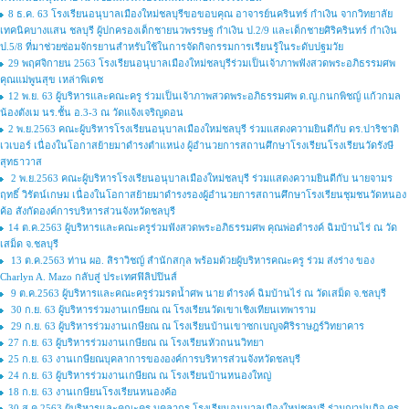
8 ธ.ค. 63 โรงเรียนอนุบาลเมืองใหม่ชลบุรีขอขอบคุณ อาจารย์นครินทร์ กำเงิน จากวิทยาลัย
เทคนิคบางแสน ชลบุรี ผู้ปกครองเด็กชายนวพรรษฐ กำเงิน ป.2/9 และเด็กชายศิริครินทร์ กำเงิน
ป.5/8 ที่มาช่วยซ่อมจักรยานสำหรับใช้ในการจัดกิจกรรมการเรียนรู้ในระดับปฐมวัย
29 พฤศจิกายน 2563 โรงเรียนอนุบาลเมืองใหม่ชลบุรีร่วมเป็นเจ้าภาพฟังสวดพระอภิธรรมศพ
คุณแม่พูนสุข เหล่าพิเดช
12 พ.ย. 63 ผู้บริหารและคณะครู ร่วมเป็นเจ้าภาพสวดพระอภิธรรมศพ ด.ญ.กนกพิชญ์ แก้วกมล
น้องตังเม นร.ชั้น อ.3-3 ณ วัดแจ้งเจริญดอน
2 พ.ย.2563 คณะผู้บริหารโรงเรียนอนุบาลเมืองใหม่ชลบุรี ร่วมแสดงความยินดีกับ ดร.ปาริชาติ
เวเบอร์ เนื่องในโอกาสย้ายมาดำรงตำแหน่ง ผู้อำนวยการสถานศึกษาโรงเรียนโรงเรียนวัดรังษี
สุทธาวาส
2 พ.ย.2563 คณะผู้บริหารโรงเรียนอนุบาลเมืองใหม่ชลบุรี ร่วมแสดงความยินดีกับ นายจามร
ฤทธิ์ วิรัตน์เกษม เนื่องในโอกาสย้ายมาดำรงรองผู้อำนวยการสถานศึกษาโรงเรียนชุมชนวัดหนอง
ค้อ สังกัดองค์การบริหารส่วนจังหวัดชลบุรี
14 ต.ค.2563 ผู้บริหารและคณะครูร่วมฟังสวดพระอภิธรรมศพ คุณพ่อดำรงค์ ฉิมบ้านไร่ ณ วัด
เสม็ด จ.ชลบุรี
13 ต.ค.2563 ท่าน ผอ. สิราวิชญ์ สำนักสกุล พร้อมด้วยผู้บริหารคณะครู ร่วม ส่งร่าง ของ
Charlyn A. Mazo กลับสู่ ประเทศฟิลิปปินส์
9 ต.ค.2563 ผู้บริหารและคณะครูร่วมรดน้ำศพ นาย ดำรงค์ ฉิมบ้านไร่ ณ วัดเสม็ด จ.ชลบุรี
30 ก.ย. 63 ผู้บริหารร่วมงานเกษียณ ณ โรงเรียนวัดเขาเชิงเทียนเทพาราม
29 ก.ย. 63 ผู้บริหารร่วมงานเกษียณ ณ โรงเรียนบ้านเขาซกเบญจศิริราษฎร์วิทยาคาร
27 ก.ย. 63 ผู้บริหารร่วมงานเกษียณ ณ โรงเรียนหัวถนนวิทยา
25 ก.ย. 63 งานเกษียณบุคลาการขององค์การบริหารส่วนจังหวัดชลบุรี
24 ก.ย. 63 ผู้บริหารร่วมงานเกษียณ ณ โรงเรียนบ้านหนองใหญ่
18 ก.ย. 63 งานเกษียนโรงเรียนหนองค้อ
30 ส.ค.2563 ผู้บริหารและคณะครู บุคลากร โรงเรียนอนุบาลเมืองใหม่ชลบุรี ร่วมฌาปนกิจ ครู