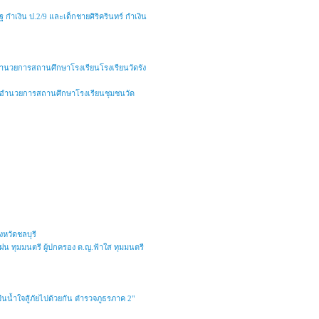
กำเงิน ป.2/9 และเด็กชายศิริครินทร์ กำเงิน
ู้อำนวยการสถานศึกษาโรงเรียนโรงเรียนวัดรัง
งผู้อำนวยการสถานศึกษาโรงเรียนชุมชนวัด
หวัดชลบุรี
ยฝน ทุมมนตรี ผู้ปกครอง ด.ญ.ฟ้าใส ทุมมนตรี
ปันน้ำใจสู้ภัยไปด้วยกัน ตำรวจภูธรภาค 2"