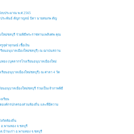
จำปีงบประมาณ พ.ศ.2565
พ่อประพันธ์ ตัญกาญจน์ บิดา นายสมภพ ตัญ
งใหม่ชลบุรี ร่วมพิธีพระราชทานเพลิงศพ คุณ
ูจุฬาลุกษณ์ เชื้อเงิน
รงเรียนอนุบาลเมืองใหม่ชลบุรี) ณ ฌาปนสถาน
ทับทอง (บุคลากรโรงเรียนอนุบาลเมืองใหม่
เรียนอนุบาลเมืองใหม่ชลบุรี) ณ ศาลา 4 วัด
นอนุบาลเมืองใหม่ชลบุรี ร่วมเป็นเจ้าภาพพิธี
งเรียน
งกัดองค์กรปกครองส่วนท้องถิ่น และที่มีความ
กัดท้องถิ่น
 อ.พานทอง จ.ชลบุรี
ต.บ้านเก่า อ.พานทอง จ.ชลบุรี