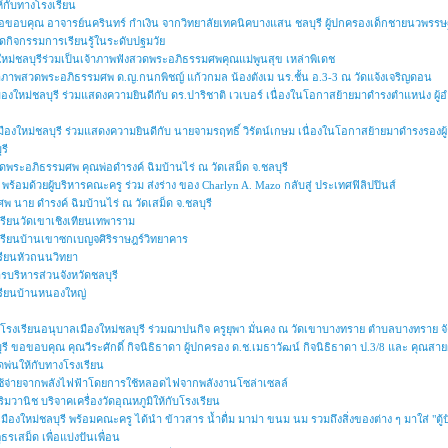
ห้กับทางโรงเรียน
ขอขอบคุณ อาจารย์นครินทร์ กำเงิน จากวิทยาลัยเทคนิคบางแสน ชลบุรี ผู้ปกครองเด็กชายนวพรรษฐ 
ัดกิจกรรมการเรียนรู้ในระดับปฐมวัย
หม่ชลบุรีร่วมเป็นเจ้าภาพฟังสวดพระอภิธรรมศพคุณแม่พูนสุข เหล่าพิเดช
จ้าภาพสวดพระอภิธรรมศพ ด.ญ.กนกพิชญ์ แก้วกมล น้องตังเม นร.ชั้น อ.3-3 ณ วัดแจ้งเจริญดอน
ืองใหม่ชลบุรี ร่วมแสดงความยินดีกับ ดร.ปาริชาติ เวเบอร์ เนื่องในโอกาสย้ายมาดำรงตำแหน่ง ผ
มืองใหม่ชลบุรี ร่วมแสดงความยินดีกับ นายจามรฤทธิ์ วิรัตน์เกษม เนื่องในโอกาสย้ายมาดำรงรอ
รี
ดพระอภิธรรมศพ คุณพ่อดำรงค์ ฉิมบ้านไร่ ณ วัดเสม็ด จ.ชลบุรี
พร้อมด้วยผู้บริหารคณะครู ร่วม ส่งร่าง ของ Charlyn A. Mazo กลับสู่ ประเทศฟิลิปปินส์
 นาย ดำรงค์ ฉิมบ้านไร่ ณ วัดเสม็ด จ.ชลบุรี
เรียนวัดเขาเชิงเทียนเทพาราม
งเรียนบ้านเขาซกเบญจศิริราษฎร์วิทยาคาร
เรียนหัวถนนวิทยา
บริหารส่วนจังหวัดชลบุรี
เรียนบ้านหนองใหญ่
โรงเรียนอนุบาลเมืองใหม่ชลบุรี ร่วมฌาปนกิจ ครูยุพา มั่นคง ณ วัดเขาบางทราย ตำบลบางทราย จัง
รี ขอขอบคุณ คุณวีระศักดิ์ กิจนิธิธาดา ผู้ปกครอง ด.ช.เมธาวัฒน์ กิจนิธิธาดา ป.3/8 และ คุณสา
ีดพ่นให้กับทางโรงเรียน
าใช้จ่ายจากพลังไฟฟ้าโดยการใช้หลอดไฟจากพลังงานโซล่าเซลล์
วานิช บริจาคเครื่องวัดอุณหภูมิให้กับโรงเรียน
ืองใหม่ชลบุรี พร้อมคณะครู ได้นำ ข้าวสาร น้ำดื่ม มาม่า ขนม นม รวมถึงสิ่งของต่าง ๆ มาใส่ "ตู้
เสม็ด เพื่อแบ่งปันเพื่อน