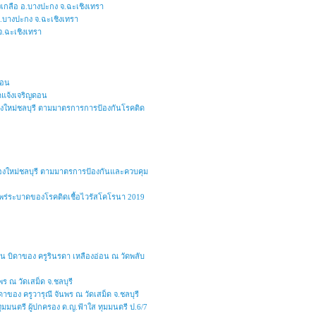
เกลือ อ.บางปะกง จ.ฉะเชิงเทรา
อ.บางปะกง จ.ฉะเชิงเทรา
จ.ฉะเชิงเทรา
ดอน
ดแจ้งเจริญดอน
เมืองใหม่ชลบุรี ตามมาตรการการป้องกันโรคติด
มืองใหม่ชลบุรี ตามมาตรการป้องกันและควบคุม
รแพร่ระบาดของโรคติดเชื้อไวรัสโคโรนา 2019
น บิดาของ ครูรินรดา เหลืองอ่อน ณ วัดพลับ
ร ณ วัดเสม็ด จ.ชลบุรี
าของ ครูวารุณี จันพร ณ วัดเสม็ด จ.ชลบุรี
ุมมนตรี ผู้ปกครอง ด.ญ.ฟ้าใส ทุมมนตรี ป.6/7