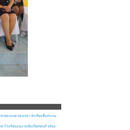
เด็กชายธนกฤต ทองเปลว นักเรียนชั้นประถม
ษาโรงเรียนอนุบาลเมืองใหม่ชลบุรี พร้อม