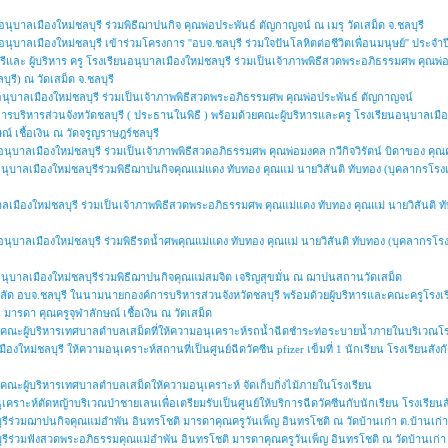
นุบาลเมืองใหม่ชลบุรี ร่วมพิธีฌาปนกิจ คุณพ่อประพันธ์ ตัญกาญจน์ ณ เมรุ วัดเสม็ด จ.ชลบุรี
นุบาลเมืองใหม่ชลบุรี เข้าร่วมโครงการ ''อบจ.ชลบุรี ร่วมใจปันโลหิตต่อชีวิตเพื่อนมนุษย์'' ประ
ุรีและ ผู้บริหาร ครู โรงเรียนอนุบาลเมืองใหม่ชลบุรี ร่วมเป็นเจ้าภาพพิธีสวดพระอภิธรรมศพ คุณ
รี) ณ วัดเสม็ด จ.ชลบุรี
อนุบาลเมืองใหม่ชลบุรี ร่วมเป็นเจ้าภาพพิธีสวดพระอภิธรรมศพ คุณพ่อประพันธ์ ตัญกาญจน์
ารบริหารส่วนจังหวัดชลบุรี ( ประธานในพิธี ) พร้อมด้วยคณะผู้บริหารและครู โรงเรียนอนุบาลเมือ
ณ์ เชื้อเงิน ณ วัดจรูญราษฎร์ชลบุรี
นุบาลเมืองใหม่ชลบุรี ร่วมเป็นเจ้าภาพพิธีสวดอภิธรรมศพ คุณพ่อมงคล กวีกิจวิรัตน์ บิดาของ คุณคร
นุบาลเมืองใหม่ชลบุรีร่วมพิธีฌาปนกิจคุณแม่แดง ทับทอง คุณแม่ นายวิสันติ ทับทอง (บุคลากรโ
บาลเมืองใหม่ชลบุรี ร่วมเป็นเจ้าภาพพิธีสวดพระอภิธรรมศพ คุณแม่แดง ทับทอง คุณแม่ นายวิสันติ 
นุบาลเมืองใหม่ชลบุรี ร่วมพิธีรดน้ำศพคุณแม่แดง ทับทอง คุณแม่ นายวิสันติ ทับทอง (บุคลากรโรง
นุบาลเมืองใหม่ชลบุรีร่วมพิธีฌาปนกิจคุณแม่สมจิต เจริญสุขมั่น ณ ฌาปนสถานวัดเสม็ด
ลัด อบจ.ชลบุรี ในนามนายกองค์การบริหารส่วนจังหวัดชลบุรี พร้อมด้วยผู้บริหารและคณะครูโรงเรีย
มารดา คุณครูจุฬาลักษณ์ เชื้อเงิน ณ วัดเสม็ด
ณคณะผู้บริหารเทศบาลตำบลเสม็ดที่ให้ความอนุเคราะห์รถน้ำฉีดชำระท่อระบายน้ำภายในบริเวณโร
ืองใหม่ชลบุรี ให้ความอนุเคราะห์สถานที่เป็นศูนย์ฉีดวัคซีน pfizer เข็มที่ 1 นักเรียน โรงเรียนสั
คณะผู้บริหารเทศบาลตำบลเสม็ดให้ความอนุเคราะห์ จัดเก็บกิ่งไม้ภายในโรงเรียน
าะห์ตัดหญ้าบริเวณป่าชายเลนเพื่อเตรียมรับเป็นศูนย์ให้บริการฉีดวัคซีนกับนักเรียน โรงเรียนสัง
รีร่วมฌาปนกิจคุณแม่อำพัน อินทรโชติ มารดาคุณครูวันเพ็ญ อินทรโชติ ณ วัดบ้านเก่า ต.บ้านเก่า
รีร่วมฟังสวดพระอภิธรรมคุณแม่อำพัน อินทรโชติ มารดาคุณครูวันเพ็ญ อินทรโชติ ณ วัดบ้านเก่า 