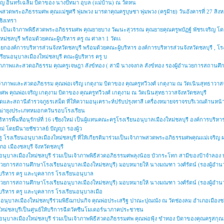
อินทร์เฉลิม บิดาของ นางปัทมา อุบล (แม่บ้าน) ณ วัดหน
พสวดพระอภิธรรมศพ คุณแม่ชูศรี พุ่มพวง มารดาคุณครูบุษชา พุ่มพวง (ครูฝ้าย) วันอังคารที่ 27 สิ
ชิงเทรา
ี เป็นเจ้าภาพพิธีสวดพระอภิธรรมศพ คุณยายบาง วัฒนะสุวรรณ คุณยายคุณครูพบัฏฐ์ พัชรเจริญ โด
ชลบุรี พร้อมด้วยคณะผู้บริหาร ครู ณ ศาลา 1 วัดเเ
ยกองค์การบริหารส่วนจังหวัดชลบุรี พร้อมด้วยคณะผู้บริหาร องค์การบริหารส่วนจังหวัดชลบุรี , โ
ียนอนุบาลเมืองใหม่ชลบุรี คณะผู้บริหาร ครู บ
จ้าภาพและสวดอภิธรรม คุณครูเจษฎา สังข์ทอง ( สามี นางจงกล สังข์ทอง รองผู้อำนวยการสถานศึก
จ้าภาพและสวดอภิธรรม คุณพ่อเจริญ เกตุงาม บิดาของ คุณครูทวีวงศ์ เกตุงาม ณ วัดเนินสุทธาวาสจ
พ คุณพ่อเจริญ เกตุงาม บิดาของ คุณครูทวีวงศ์ เกตุงาม ณ วัดเนินสุทธาวาสจังหวัดชลบุรี
ละสถานีตำรวจภูธรเสม็ด ที่ให้ความอนุเคราะห์ปรับปรุงทาสี เครื่องหมายจราจรบริเวณด้านหน้
นฆ่ายุงประเภทหมอกควันรอบโรงเรียน
รพื้นที่อนุรักษ์ที่ 16 เชียงใหม่ เป็นผู้แทนคณะครูโรงเรียนอนุบาลเมืองใหม่ชลบุรี องค์การบริหา
งใหม่ โดยมีนายชัชวาลย์ ปัญญา รองผู้ว
 โรงเรียนอนุบาลเมืองใหม่ชลบุรี ที่ให้เกียรติมาร่วมเป็นเจ้าภาพสวดพระอภิธรรมศพคุณแม่เจริญ
 เมืองชลบุรี จังหวัดชลบุรี
อนุบาลเมืองใหม่ชลบุรี ร่วมเป็นเจ้าภาพพิธีสวดอภิธรรมศพลุงน้อย บัวกระโทก สามีของป้าจำลอง
อำนวยการสถานศึกษาโรงเรียนอนุบาลเมืองใหม่ชลบุรี) มอบหมายให้ นางมณฑา วงศ์รัตน์ (รองผู้อ
ู้บริหาร ครู และบุคลากร โรงเรียนอนุบาล
อำนวยการสถานศึกษาโรงเรียนอนุบาลเมืองใหม่ชลบุรี) มอบหมายให้ นางมณฑา วงศ์รัตน์ (รองผู้อ
ู้บริหาร ครู และบุคลากร โรงเรียนอนุบาลเมือ
อนุบาลเมืองใหม่ชลบุรีร่วมพิธีฌาปนกิจ คุณพ่อประเสริฐ ปาณะปุณณัง ณ วัดช่องลม อำเภอเมืองชลบุ
องใหม่ชลบุรีเป็นศูนย์ให้บริการฉีดวัคซีนโมเดอร์นาภาคประชาชน
นอนุบาลเมืองใหม่ชลบุรี ร่วมเป็นเจ้าภาพพิธีสวดอภิธรรมศพ คุณพ่อฟุ้ง ขำทอง บิดาของคุณครูสก