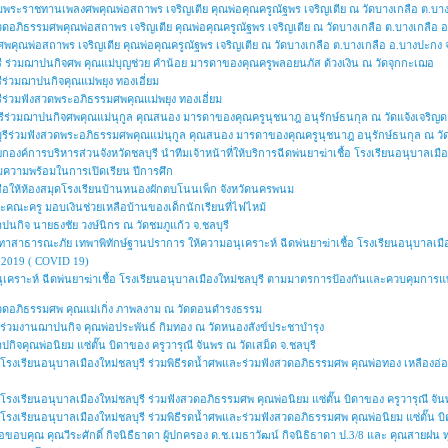
พระราชทานเพลงศพคุณพ่อสถาพร เจริญเตีย คุณพ่อคุณครูณัฐพร เจริญเตีย ณ วัดบางเกลือ ต.บาง
วดอภิธรรมศพคุณพ่อสถาพร เจริญเตีย คุณพ่อคุณครูณัฐพร เจริญเตีย ณ วัดบางเกลือ ต.บางเกลือ 
ศพคุณพ่อสถาพร เจริญเตีย คุณพ่อคุณครูณัฐพร เจริญเตีย ณ วัดบางเกลือ ต.บางเกลือ อ.บางปะกง 
รี ร่วมฌาปนกิจศพ คุณแม่บุญช่วย คำน้อย มารดาของคุณครูพลอยนภัส ด้วงเงิน ณ วัดจุกกะเฌอ
ีร่วมฌาปนกิจคุณแม่พยุง ทองเอี่ยม
รีร่วมฟังสวดพระอภิธรรมศพคุณแม่พยุง ทองเอี่ยม
บุรีร่วมฌาปนกิจศพคุณแม่นุกูล คุณสนอง มารดาของคุณครูนุชนาฎ อนุรักษ์ธนกุล ณ วัดแจ้งเจริญ
ุรีร่วมฟังสวดพระอภิธรรมศพคุณแม่นุกูล คุณสนอง มารดาของคุณครูนุชนาฎ อนุรักษ์ธนกุล ณ วั
นายกองค์การบริหารส่วนจังหวัดชลบุรี นำทีมเจ้าหน้าที่ให้บริการฉีดพ่นยาฆ่าเชื้อ โรงเรียนอนุบาล
ียมความพร้อมในการเปิดเรียน ปีการศึก
งสือให้ห้องสมุดโรงเรียนบ้านหนองผักตบโนนเพ็ก จังหวัดนครพนม
และคณะครู มอบเงินช่วยเหลือบ้านของเด็กนักเรียนที่ไฟไหม้
าปนกิจ นายธงชัย วงษ์นิกร ณ วัดชมภูแก้ว จ.ชลบุรี
รเทาสาธารณะภัย เทพาพิทักษ์ฐานปราการ ให้ความอนุเคราะห์ ฉีดพ่นยาฆ่าเชื้อ โรงเรียนอนุบาลเ
 2019 ( COVID 19)
อนุเคราะห์ ฉีดพ่นยาฆ่าเชื้อ โรงเรียนอนุบาลเมืองใหม่ชลบุรี ตามมาตรการป้องกันและควบคุมกา
งสวดอภิธรรมศพ คุณแม่เกิ่ง ภาพลงาม ณ วัดดอนดำรงธรรม
 ร่วมงานฌาปนกิจ คุณพ่อประพันธ์ กิมทอง ณ วัดหนองสังข์ประชาบำรุง
กิจคุณพ่อนิยม แซ่ตั๊น บิดาของ ครูวารุณี จันพร ณ วัดเสม็ด จ.ชลบุรี
โรงเรียนอนุบาลเมืองใหม่ชลบุรี ร่วมพิธีรดน้ำศพและร่วมฟังสวดอภิธรรมศพ คุณพ่อทอง เหลืองอ่อ
รงเรียนอนุบาลเมืองใหม่ชลบุรี ร่วมฟังสวดอภิธรรมศพ คุณพ่อนิยม แซ่ตั๊น บิดาของ ครูวารุณี จันพ
รงเรียนอนุบาลเมืองใหม่ชลบุรี ร่วมพิธีรดน้ำศพและร่วมฟังสวดอภิธรรมศพ คุณพ่อนิยม แซ่ตั๊น บิด
อขอบคุณ คุณวีระศักดิ์ กิจนิธืธาดา ผู้ปกครอง ด.ช.เมธาวัฒน์ กิจนิธิธาดา ป.3/8 และ คุณสายฝน ท