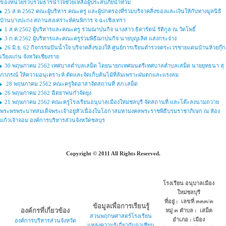
ของหน่วยรวบรวมธารน้ำใจช่วยเหลือผู้ประสบภัยน้ำท่วม
25 ส.ค.2562 คณะผู้บริหาร คณะครู และผู้ปกครองที่ร่วมบริจาคสิ่งของและเงินให้กับทางมูลนิธิ
บ้านบางปะกง สถานสงเคราะห์คนพิการ จ.ฉะเชิงเทรา
1 ส.ค.2562 ผู้บริหารและคณะครู ร่วมฌาปนกิจ นางสาว ธิดารัตน์ รัติกูล ณ วัดโพธิ์
3 ก.ค.2562 ผู้บริหารและคณะครูร่วมพิธีฌาปนกิจ นายบุญเลิศ แสงกระจ่าง
26 มิ.ย. 62 กิจกรรมปันน้ำใจ บริจาคสิ่งของให้ ศูนย์การเรียนตำรวจตระเวรชายแดนบ้านห้วยกุ๊ก
เวียงแก่น จังหวัดเชียงราย
30 พฤษภาคม 2562 เทศบาลตำบลเสม็ด โดยนายกเทศมนตรีเทศบาลตำบลเสม็ด นายยุทธนา สุ
ภาภรณ์ ให้ความอนุเคราะห์ ตัดและจัดเก็บต้นไม้ที่ล้มเพราะฝนตกและแรงลม
28 พฤษภาคม 2562 คณะครูจิตอาสาจัดสถานที่ สภ.เสม็ด
26 พฤษภาคม 2562 ฉีดยาพ่นกำจัดยุง
21 พฤษภาคม 2562 คณะครูโรงเรียนอนุบาลเมืองใหม่ชลบุรี จัดสถานที่ และโต๊ะลงนามถวาย
พระพรพระบาทสมเด็จพระเจ้าอยู่หัวเนื่องในโอกาสมหามงคลพระราชพิธีบรมราชาภิเษก ณ ห้อง
แก้วเจ้าจอม องค์การบริหารส่วนจังหวัดชลบุร
Copyright © 2011 All Rights Reserved.
โรงเรียน อนุบาลเมือง
ใหม่ชลบุรี
ที่อยู่ : เลขที่ ๓๓๓/๓
ข้อมูลเพื่อการเรียนรู้
องค์กรที่เกี่ยวข้อง
หมู่ ๓ ตำบล : เสม็ด
สวนพฤกษศาสตร์โรงเรียน
อำเภอ : เมือง
องค์การบริหารส่วนจังหวัด
แหล่งความรู้เกี่ยวกับอาเซียน