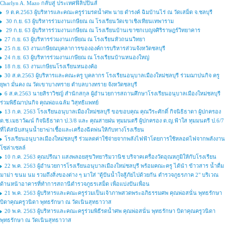
Charlyn A. Mazo กลับสู่ ประเทศฟิลิปปินส์
9 ต.ค.2563 ผู้บริหารและคณะครูร่วมรดน้ำศพ นาย ดำรงค์ ฉิมบ้านไร่ ณ วัดเสม็ด จ.ชลบุรี
30 ก.ย. 63 ผู้บริหารร่วมงานเกษียณ ณ โรงเรียนวัดเขาเชิงเทียนเทพาราม
29 ก.ย. 63 ผู้บริหารร่วมงานเกษียณ ณ โรงเรียนบ้านเขาซกเบญจศิริราษฎร์วิทยาคาร
27 ก.ย. 63 ผู้บริหารร่วมงานเกษียณ ณ โรงเรียนหัวถนนวิทยา
25 ก.ย. 63 งานเกษียณบุคลาการขององค์การบริหารส่วนจังหวัดชลบุรี
24 ก.ย. 63 ผู้บริหารร่วมงานเกษียณ ณ โรงเรียนบ้านหนองใหญ่
18 ก.ย. 63 งานเกษียนโรงเรียนหนองค้อ
30 ส.ค.2563 ผู้บริหารและคณะครู บุคลากร โรงเรียนอนุบาลเมืองใหม่ชลบุรี ร่วมฌาปนกิจ ครู
ยุพา มั่นคง ณ วัดเขาบางทราย ตำบลบางทราย จังหวัดชลบุรี
6 ส.ค.2563 นายสิราวิชญ์ สำนักสกุล ผู้อำนวยการสถานศึกษาโรงเรียนอนุบาลเมืองใหม่ชลบุรี
ร่วมพิธีฌาปนกิจ คุณพ่อแฉล้ม วิสุทธิแพทย์
13 ก.ค. 2563 โรงเรียนอนุบาลเมืองใหม่ชลบุรี ขอขอบคุณ คุณวีระศักดิ์ กิจนิธิธาดา ผู้ปกครอง
ด.ช.เมธาวัฒน์ กิจนิธิธาดา ป.3/8 และ คุณสายฝน ทุมมนตรี ผู้ปกครอง ด.ญ.ฟ้าใส ทุมมนตรี ป.6/7
ที่ได้สนับสนุนน้ำยาฆ่าเชื้อและเครื่องฉีดพ่นให้กับทางโรงเรียน
โรงเรียนอนุบาลเมืองใหม่ชลบุรี ร่วมลดค่าใช้จ่ายจากพลังไฟฟ้าโดยการใช้หลอดไฟจากพลังงาน
โซล่าเซลล์
10 ก.ค. 2563 คุณปรีณา แสงพลอยสุขวิทยาริมวานิช บริจาคเครื่องวัดอุณหภูมิให้กับโรงเรียน
22 พ.ค. 2563 ผู้อำนวยการโรงเรียนอนุบาลเมืองใหม่ชลบุรี พร้อมคณะครู ได้นำ ข้าวสาร น้ำดื่ม
มาม่า ขนม นม รวมถึงสิ่งของต่าง ๆ มาใส่ "ตู้ปันน้ำใจสู้ภัยไปด้วยกัน ตำรวจภูธรภาค 2" บริเวณ
ด้านหน้าอาคารที่ทำการสถานีตำรวจภูธรเสม็ด เพื่อแบ่งปันเพื่อน
21 พ.ค. 2563 ผู้บริหารและคณะครูร่วมเป็นเจ้าภาพสวดพระอภิธรรมศพ คุณพ่อสนั่น พุทธรักษา
บิดาคุณครูวนิดา พุทธรักษา ณ วัดเนินสุทธาวาส
20 พ.ค. 2563 ผู้บริหารและคณะครูร่วมพิธีรดน้ำศพ คุณพ่อสนั่น พุทธรักษา บิดาคุณครูวนิดา
พุทธรักษา ณ วัดเนินสุทธาวาส