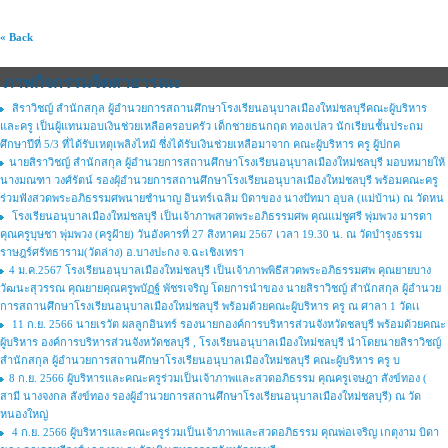
« Back
ภาพกิจกรรมจิตสาธารณะ
สิราวิชญ์ สำนักสกุล ผู้อำนวยการสถานศึกษาโรงเรียนอนุบาลเมืองใหม่ชลบุรีคณะผู้บริหาร
และครู เป็นผู้แทนมอบเงินช่วยเหลือครอบครัว เด็กชายธนกฤต ทองเปลว นักเรียนชั้นประถม
ศึกษาปีที่ 5/3 ที่ได้รับเหตุเพลิงไหม้ ซึ่งได้รับเงินช่วยเหลือมาจาก คณะผู้บริหาร ครู ผู้ปกค
นายสิราวิชญ์ สำนักสกุล ผู้อำนวยการสถานศึกษาโรงเรียนอนุบาลเมืองใหม่ชลบุรี มอบหมายให้
นางมณฑา วงศ์รัตน์ รองผุ้อำนวยการสถานศึกษาโรงเรียนอนุบาลเมืองใหม่ชลบุรี พร้อมคณะครู
ร่วมฟังสวดพระอภิธรรมศพนายชำนาญ อินทร์เฉลิม บิดาของ นางปัทมา อุบล (แม่บ้าน) ณ วัดหน
โรงเรียนอนุบาลเมืองใหม่ชลบุรี เป็นเจ้าภาพสวดพระอภิธรรมศพ คุณแม่ชูศรี พุ่มพวง มารดา
คุณครูบุษชา พุ่มพวง (ครูฝ้าย) วันอังคารที่ 27 สิงหาคม 2567 เวลา 19.30 น. ณ วัดบำรุงธรรม
ราษฎร์ศรัทธาราม(วัดล่าง) อ.บางปะกง จ.ฉะเชิงเทรา
4 ม.ค.2567 โรงเรียนอนุบาลเมืองใหม่ชลบุรี เป็นเจ้าภาพพิธีสวดพระอภิธรรมศพ คุณยายบาง
วัฒนะสุวรรณ คุณยายคุณครูพบัฏฐ์ พัชรเจริญ โดยการนำของ นายสิราวิชญ์ สำนักสกุล ผู้อำนวย
การสถานศึกษาโรงเรียนอนุบาลเมืองใหม่ชลบุรี พร้อมด้วยคณะผู้บริหาร ครู ณ ศาลา 1 วัดเเ
11 ก.ย. 2566 นายเรวัต ผลลูกอินทร์ รองนายกองค์การบริหารส่วนจังหวัดชลบุรี พร้อมด้วยคณะ
ผู้บริหาร องค์การบริหารส่วนจังหวัดชลบุรี , โรงเรียนอนุบาลเมืองใหม่ชลบุรี นำโดยนายสิราวิชญ์
สำนักสกุล ผู้อำนวยการสถานศึกษาโรงเรียนอนุบาลเมืองใหม่ชลบุรี คณะผู้บริหาร ครู บ
8 ก.ย. 2566 ผู้บริหารและคณะครูร่วมเป็นเจ้าภาพและสวดอภิธรรม คุณครูเจษฎา สังข์ทอง (
สามี นางจงกล สังข์ทอง รองผู้อำนวยการสถานศึกษาโรงเรียนอนุบาลเมืองใหม่ชลบุรี) ณ วัด
หนองใหญ่
4 ก.ย. 2566 ผู้บริหารและคณะครูร่วมเป็นเจ้าภาพและสวดอภิธรรม คุณพ่อเจริญ เกตุงาม บิดา