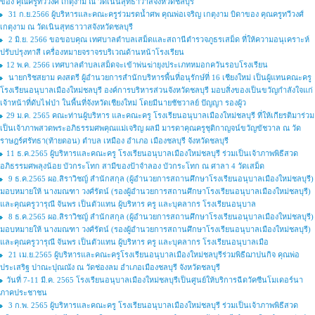
ของ คุณครูทวีวงศ์ เกตุงาม ณ วัดเนินสุทธาวาสจังหวัดชลบุรี
31 ก.ย.2566 ผู้บริหารและคณะครูร่วมรดน้ำศพ คุณพ่อเจริญ เกตุงาม บิดาของ คุณครูทวีวงศ์
เกตุงาม ณ วัดเนินสุทธาวาสจังหวัดชลบุรี
2 มิ.ย. 2566 ขอขอบคุณ เทศบาลตำบลเสม็ดและสถานีตำรวจภูธรเสม็ด ที่ให้ความอนุเคราะห์
ปรับปรุงทาสี เครื่องหมายจราจรบริเวณด้านหน้าโรงเรียน
12 พ.ค. 2566 เทศบาลตำบลเสม็ดจะเข้าพ่นฆ่ายุงประเภทหมอกควันรอบโรงเรียน
นายกริชสยาม คงสตรี ผู้อำนวยการสำนักบริหารพื้นที่อนุรักษ์ที่ 16 เชียงใหม่ เป็นผู้แทนคณะครู
โรงเรียนอนุบาลเมืองใหม่ชลบุรี องค์การบริหารส่วนจังหวัดชลบุรี มอบสิ่งของเป็นขวัญกำลังใจแก่
เจ้าหน้าที่ดับไฟป่า ในพื้นที่จังหวัดเชียงใหม่ โดยมีนายชัชวาลย์ ปัญญา รองผู้ว
29 ม.ค. 2565 คณะท่านผู้บริหาร และคณะครู โรงเรียนอนุบาลเมืองใหม่ชลบุรี ที่ให้เกียรติมาร่วม
เป็นเจ้าภาพสวดพระอภิธรรมศพคุณแม่เจริญ ผลมี มารดาคุณครูชุติกาญจน์ขวัญขัชวาล ณ วัด
ราษฎร์ศรัทธา(ท้ายดอน) ตำบล เหมือง อำเภอ เมืองชลบุรี จังหวัดชลบุรี
11 ธ.ค.2565 ผู้บริหารและคณะครู โรงเรียนอนุบาลเมืองใหม่ชลบุรี ร่วมเป็นเจ้าภาพพิธีสวด
อภิธรรมศพลุงน้อย บัวกระโทก สามีของป้าจำลอง บัวกระโทก ณ ศาลา 4 วัดเสม็ด
9 ธ.ค.2565 ผอ.สิราวิชญ์ สำนักสกุล (ผู้อำนวยการสถานศึกษาโรงเรียนอนุบาลเมืองใหม่ชลบุรี)
มอบหมายให้ นางมณฑา วงศ์รัตน์ (รองผู้อำนวยการสถานศึกษาโรงเรียนอนุบาลเมืองใหม่ชลบุรี)
และคุณครูวารุณี จันพร เป็นตัวแทน ผู้บริหาร ครู และบุคลากร โรงเรียนอนุบาล
8 ธ.ค.2565 ผอ.สิราวิชญ์ สำนักสกุล (ผู้อำนวยการสถานศึกษาโรงเรียนอนุบาลเมืองใหม่ชลบุรี)
มอบหมายให้ นางมณฑา วงศ์รัตน์ (รองผู้อำนวยการสถานศึกษาโรงเรียนอนุบาลเมืองใหม่ชลบุรี)
และคุณครูวารุณี จันพร เป็นตัวแทน ผู้บริหาร ครู และบุคลากร โรงเรียนอนุบาลเมือ
21 เม.ย.2565 ผู้บริหารและคณะครูโรงเรียนอนุบาลเมืองใหม่ชลบุรีร่วมพิธีฌาปนกิจ คุณพ่อ
ประเสริฐ ปาณะปุณณัง ณ วัดช่องลม อำเภอเมืองชลบุรี จังหวัดชลบุรี
วันที่ 7-11 มี.ค. 2565 โรงเรียนอนุบาลเมืองใหม่ชลบุรีเป็นศูนย์ให้บริการฉีดวัคซีนโมเดอร์นา
ภาคประชาชน
3 ก.พ. 2565 ผู้บริหารและคณะครู โรงเรียนอนุบาลเมืองใหม่ชลบุรี ร่วมเป็นเจ้าภาพพิธีสวด