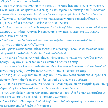
เจริญสุขมั่น ณ ฌาปนสถานวัดเสม็ด
11พ.ย.2564 นายถาวร สุทธิกิตติวรกุล รองปลัด อบจ.ชลบุรี ในนามนายกองค์การบริหารส่วน
จังหวัดชลบุรี พร้อมด้วยผู้บริหารและคณะครูโรงเรียนอนุบาลเมืองใหม่ชลบุรี ร่วมเป็นเจ้าภาพพิธี
สวดพระอภิธรรมศพ คุณแม่สมจิต เจริญสุขมั่น มารดา คุณครูจุฬาลักษณ์ เชื้อเงิน ณ วัดเสม็ด
โรงเรียนอนุบาลเมืองใหม่ชลบุรี ขอขอบคุณคณะผู้บริหารเทศบาลตำบลเสม็ดที่ให้ความ
อนุเคราะห์รถน้ำฉีดชำระท่อระบายน้ำภายในบริเวณโรงเรียน
วันที่ 18,20 ตุลาคม 2564 โรงเรียนอนุบาลเมืองใหม่ชลบุรี ให้ความอนุเคราะห์สถานที่เป็นศูนย์
ฉีดวัคซีน pfizer เข็มที่ 1 นักเรียน โรงเรียนสังกัดองค์กรปกครองส่วนท้องถิ่น และที่มีความ
ประสงค์ขอเข้ารับวัคซีน
โรงเรียนอนุบาลเมืองใหม่ชลบุรี ขอขอบคุณคณะผู้บริหารเทศบาลตำบลเสม็ดให้ความ
อนุเคราะห์ จัดเก็บกิ่งไม้ภายในโรงเรียน
คณะผู้บริหารเทศบาลตำบลเสม็ดให้ความอนุเคราะห์ตัดหญ้าบริเวณป่าชายเลนเพื่อเตรียมรับ
เป็นศูนย์ให้บริการฉีดวัคซีนกับนักเรียน โรงเรียนสังกัดท้องถิ่น
27 ก.ค.2564 โรงเรียนอนุบาลเมืองใหม่ชลบุรีร่วมฌาปนกิจคุณแม่อำพัน อินทรโชติ มารดา
คุณครูวันเพ็ญ อินทรโชติ ณ วัดบ้านเก่า ต.บ้านเก่า อ.พานทอง จ.ชลบุรี
22 ก.ค.2564 โรงเรียนอนุบาลเมืองใหม่ชลบุรีร่วมฟังสวดพระอภิธรรมคุณแม่อำพัน อินทรโชติ
มารดาคุณครูวันเพ็ญ อินทรโชติ ณ วัดบ้านเก่า ต.บ้านเก่า อ.พานทอง จ.ชลบุรี
13 กรกฎาคม 2564 ผู้บริหารและคณะครูร่วมพระราชทานเพลงศพคุณพ่อสถาพร เจริญเตีย คุณ
พ่อคุณครูณัฐพร เจริญเตีย ณ วัดบางเกลือ ต.บางเกลือ อ.บางปะกง จ.ฉะเชิงเทรา
10 ก.ค. 2564 ผู้บริหารและคณะครูร่วมฟังสวดอภิธรรมศพคุณพ่อสถาพร เจริญเตีย คุณพ่อคุณครู
ณัฐพร เจริญเตีย ณ วัดบางเกลือ ต.บางเกลือ อ.บางปะกง จ.ฉะเชิงเทรา
8 ก.ค. 2564 ผู้บริหารและคณะครูร่วมรดน้ำศพคุณพ่อสถาพร เจริญเตีย คุณพ่อคุณครูณัฐพร เจ
ริญเตีย ณ วัดบางเกลือ ต.บางเกลือ อ.บางปะกง จ.ฉะเชิงเทรา
5 ก.ค.2564 โรงเรียนอนุบาลเมืองใหม่ชลบุรี ร่วมฌาปนกิจศพ คุณแม่บุญช่วย คำน้อย มารดา
ของคุณครูพลอยนภัส ด้วงเงิน ณ วัดจุกกะเฌอ