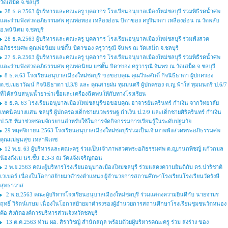
วัดเสม็ด จ.ชลบุรี
28 ธ.ค.2563 ผู้บริหารและคณะครู บุคลากร โรงเรียนอนุบาลเมืองใหม่ชลบุรี ร่วมพิธีรดน้ำศพ
และร่วมฟังสวดอภิธรรมศพ คุณพ่อทอง เหลืองอ่อน บิดาของ ครูรินรดา เหลืองอ่อน ณ วัดพลับ
อ.พนันิคม จ.ชลบุรี
28 ธ.ค.2563 ผู้บริหารและคณะครู บุคลากร โรงเรียนอนุบาลเมืองใหม่ชลบุรี ร่วมฟังสวด
อภิธรรมศพ คุณพ่อนิยม แซ่ตั๊น บิดาของ ครูวารุณี จันพร ณ วัดเสม็ด จ.ชลบุรี
27 ธ.ค.2563 ผู้บริหารและคณะครู บุคลากร โรงเรียนอนุบาลเมืองใหม่ชลบุรี ร่วมพิธีรดน้ำศพ
และร่วมฟังสวดอภิธรรมศพ คุณพ่อนิยม แซ่ตั๊น บิดาของ ครูวารุณี จันพร ณ วัดเสม็ด จ.ชลบุรี
8 ธ.ค.63 โรงเรียนอนุบาลเมืองใหม่ชลบุรี ขอขอบคุณ คุณวีระศักดิ์ กิจนิธืธาดา ผู้ปกครอง
ด.ช.เมธาวัฒน์ กิจนิธิธาดา ป.3/8 และ คุณสายฝน ทุมมนตรี ผู้ปกครอง ด.ญ.ฟ้าใส ทุมมนตรี ป.6/7
ที่ได้สนับสนุนน้ำยาฆ่าเชื้อและเครื่องฉีดพ่นให้กับทางโรงเรียน
8 ธ.ค. 63 โรงเรียนอนุบาลเมืองใหม่ชลบุรีขอขอบคุณ อาจารย์นครินทร์ กำเงิน จากวิทยาลัย
เทคนิคบางแสน ชลบุรี ผู้ปกครองเด็กชายนวพรรษฐ กำเงิน ป.2/9 และเด็กชายศิริครินทร์ กำเงิน
ป.5/8 ที่มาช่วยซ่อมจักรยานสำหรับใช้ในการจัดกิจกรรมการเรียนรู้ในระดับปฐมวัย
29 พฤศจิกายน 2563 โรงเรียนอนุบาลเมืองใหม่ชลบุรีร่วมเป็นเจ้าภาพฟังสวดพระอภิธรรมศพ
คุณแม่พูนสุข เหล่าพิเดช
12 พ.ย. 63 ผู้บริหารและคณะครู ร่วมเป็นเจ้าภาพสวดพระอภิธรรมศพ ด.ญ.กนกพิชญ์ แก้วกมล
น้องตังเม นร.ชั้น อ.3-3 ณ วัดแจ้งเจริญดอน
2 พ.ย.2563 คณะผู้บริหารโรงเรียนอนุบาลเมืองใหม่ชลบุรี ร่วมแสดงความยินดีกับ ดร.ปาริชาติ
เวเบอร์ เนื่องในโอกาสย้ายมาดำรงตำแหน่ง ผู้อำนวยการสถานศึกษาโรงเรียนโรงเรียนวัดรังษี
สุทธาวาส
2 พ.ย.2563 คณะผู้บริหารโรงเรียนอนุบาลเมืองใหม่ชลบุรี ร่วมแสดงความยินดีกับ นายจามร
ฤทธิ์ วิรัตน์เกษม เนื่องในโอกาสย้ายมาดำรงรองผู้อำนวยการสถานศึกษาโรงเรียนชุมชนวัดหนอง
ค้อ สังกัดองค์การบริหารส่วนจังหวัดชลบุรี
13 ต.ค.2563 ท่าน ผอ. สิราวิชญ์ สำนักสกุล พร้อมด้วยผู้บริหารคณะครู ร่วม ส่งร่าง ของ