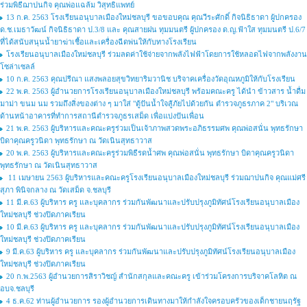
ร่วมพิธีฌาปนกิจ คุณพ่อแฉล้ม วิสุทธิแพทย์
13 ก.ค. 2563 โรงเรียนอนุบาลเมืองใหม่ชลบุรี ขอขอบคุณ คุณวีระศักดิ์ กิจนิธิธาดา ผู้ปกครอง
ด.ช.เมธาวัฒน์ กิจนิธิธาดา ป.3/8 และ คุณสายฝน ทุมมนตรี ผู้ปกครอง ด.ญ.ฟ้าใส ทุมมนตรี ป.6/7
ที่ได้สนับสนุนน้ำยาฆ่าเชื้อและเครื่องฉีดพ่นให้กับทางโรงเรียน
โรงเรียนอนุบาลเมืองใหม่ชลบุรี ร่วมลดค่าใช้จ่ายจากพลังไฟฟ้าโดยการใช้หลอดไฟจากพลังงาน
โซล่าเซลล์
10 ก.ค. 2563 คุณปรีณา แสงพลอยสุขวิทยาริมวานิช บริจาคเครื่องวัดอุณหภูมิให้กับโรงเรียน
22 พ.ค. 2563 ผู้อำนวยการโรงเรียนอนุบาลเมืองใหม่ชลบุรี พร้อมคณะครู ได้นำ ข้าวสาร น้ำดื่ม
มาม่า ขนม นม รวมถึงสิ่งของต่าง ๆ มาใส่ "ตู้ปันน้ำใจสู้ภัยไปด้วยกัน ตำรวจภูธรภาค 2" บริเวณ
ด้านหน้าอาคารที่ทำการสถานีตำรวจภูธรเสม็ด เพื่อแบ่งปันเพื่อน
21 พ.ค. 2563 ผู้บริหารและคณะครูร่วมเป็นเจ้าภาพสวดพระอภิธรรมศพ คุณพ่อสนั่น พุทธรักษา
บิดาคุณครูวนิดา พุทธรักษา ณ วัดเนินสุทธาวาส
20 พ.ค. 2563 ผู้บริหารและคณะครูร่วมพิธีรดน้ำศพ คุณพ่อสนั่น พุทธรักษา บิดาคุณครูวนิดา
พุทธรักษา ณ วัดเนินสุทธาวาส
11 เมษายน 2563 ผู้บริหารและคณะครูโรงเรียนอนุบาลเมืองใหม่ชลบุรี ร่วมฌาปนกิจ คุณแม่ศรี
สุภา พินิจกลาง ณ วัดเสม็ด จ.ชลบุรี
11 มี.ค.63 ผู้บริหาร ครู และบุคลากร ร่วมกันพัฒนาและปรับปรุงภูมิทัศน์โรงเรียนอนุบาลเมือง
ใหม่ชลบุรี ช่วงปิดภาคเรียน
10 มี.ค.63 ผู้บริหาร ครู และบุคลากร ร่วมกันพัฒนาและปรับปรุงภูมิทัศน์โรงเรียนอนุบาลเมือง
ใหม่ชลบุรี ช่วงปิดภาคเรียน
9 มี.ค.63 ผู้บริหาร ครู และบุคลากร ร่วมกันพัฒนาและปรับปรุงภูมิทัศน์โรงเรียนอนุบาลเมือง
ใหม่ชลบุรี ช่วงปิดภาคเรียน
20 ก.พ.2563 ผู้อำนวยการสิราวิชญ์ สำนักสกุลและคณะครู เข้าร่วมโครงการบริจาคโลหิต ณ
อบจ.ชลบุรี
4 ธ.ค.62 ท่านผู้อำนวยการ รองผู้อำนวยการเดินทางมาให้กำลังใจครอบครัวของเด็กชายนฤรัฐ