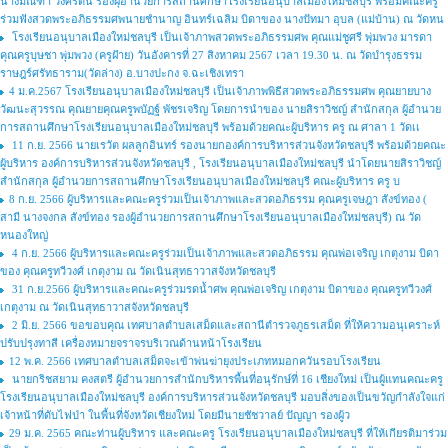
นางมณฑา วงศ์รัตน์ รองผุ้อำนวยการสถานศึกษาโรงเรียนอนุบาลเมืองใหม่ชลบุรี พร้อมคณะครู
ร่วมฟังสวดพระอภิธรรมศพนายชำนาญ อินทร์เฉลิม บิดาของ นางปัทมา อุบล (แม่บ้าน) ณ วัดหน
โรงเรียนอนุบาลเมืองใหม่ชลบุรี เป็นเจ้าภาพสวดพระอภิธรรมศพ คุณแม่ชูศรี พุ่มพวง มารดา
คุณครูบุษชา พุ่มพวง (ครูฝ้าย) วันอังคารที่ 27 สิงหาคม 2567 เวลา 19.30 น. ณ วัดบำรุงธรรม
ราษฎร์ศรัทธาราม(วัดล่าง) อ.บางปะกง จ.ฉะเชิงเทรา
4 ม.ค.2567 โรงเรียนอนุบาลเมืองใหม่ชลบุรี เป็นเจ้าภาพพิธีสวดพระอภิธรรมศพ คุณยายบาง
วัฒนะสุวรรณ คุณยายคุณครูพบัฏฐ์ พัชรเจริญ โดยการนำของ นายสิราวิชญ์ สำนักสกุล ผู้อำนวย
การสถานศึกษาโรงเรียนอนุบาลเมืองใหม่ชลบุรี พร้อมด้วยคณะผู้บริหาร ครู ณ ศาลา 1 วัดเเ
11 ก.ย. 2566 นายเรวัต ผลลูกอินทร์ รองนายกองค์การบริหารส่วนจังหวัดชลบุรี พร้อมด้วยคณะ
ผู้บริหาร องค์การบริหารส่วนจังหวัดชลบุรี , โรงเรียนอนุบาลเมืองใหม่ชลบุรี นำโดยนายสิราวิชญ์
สำนักสกุล ผู้อำนวยการสถานศึกษาโรงเรียนอนุบาลเมืองใหม่ชลบุรี คณะผู้บริหาร ครู บ
8 ก.ย. 2566 ผู้บริหารและคณะครูร่วมเป็นเจ้าภาพและสวดอภิธรรม คุณครูเจษฎา สังข์ทอง (
สามี นางจงกล สังข์ทอง รองผู้อำนวยการสถานศึกษาโรงเรียนอนุบาลเมืองใหม่ชลบุรี) ณ วัด
หนองใหญ่
4 ก.ย. 2566 ผู้บริหารและคณะครูร่วมเป็นเจ้าภาพและสวดอภิธรรม คุณพ่อเจริญ เกตุงาม บิดา
ของ คุณครูทวีวงศ์ เกตุงาม ณ วัดเนินสุทธาวาสจังหวัดชลบุรี
31 ก.ย.2566 ผู้บริหารและคณะครูร่วมรดน้ำศพ คุณพ่อเจริญ เกตุงาม บิดาของ คุณครูทวีวงศ์
เกตุงาม ณ วัดเนินสุทธาวาสจังหวัดชลบุรี
2 มิ.ย. 2566 ขอขอบคุณ เทศบาลตำบลเสม็ดและสถานีตำรวจภูธรเสม็ด ที่ให้ความอนุเคราะห์
ปรับปรุงทาสี เครื่องหมายจราจรบริเวณด้านหน้าโรงเรียน
12 พ.ค. 2566 เทศบาลตำบลเสม็ดจะเข้าพ่นฆ่ายุงประเภทหมอกควันรอบโรงเรียน
นายกริชสยาม คงสตรี ผู้อำนวยการสำนักบริหารพื้นที่อนุรักษ์ที่ 16 เชียงใหม่ เป็นผู้แทนคณะครู
โรงเรียนอนุบาลเมืองใหม่ชลบุรี องค์การบริหารส่วนจังหวัดชลบุรี มอบสิ่งของเป็นขวัญกำลังใจแก่
เจ้าหน้าที่ดับไฟป่า ในพื้นที่จังหวัดเชียงใหม่ โดยมีนายชัชวาลย์ ปัญญา รองผู้ว
29 ม.ค. 2565 คณะท่านผู้บริหาร และคณะครู โรงเรียนอนุบาลเมืองใหม่ชลบุรี ที่ให้เกียรติมาร่วม