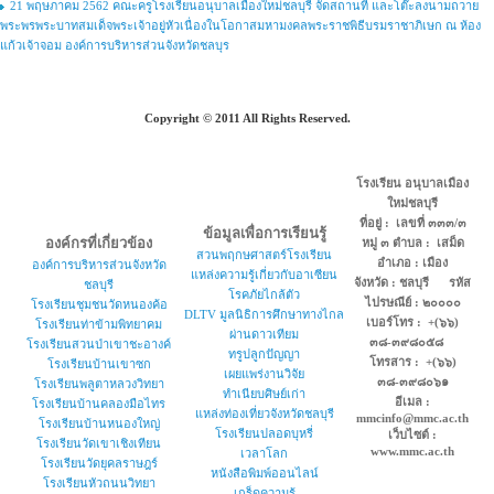
21 พฤษภาคม 2562 คณะครูโรงเรียนอนุบาลเมืองใหม่ชลบุรี จัดสถานที่ และโต๊ะลงนามถวาย
พระพรพระบาทสมเด็จพระเจ้าอยู่หัวเนื่องในโอกาสมหามงคลพระราชพิธีบรมราชาภิเษก ณ ห้อง
แก้วเจ้าจอม องค์การบริหารส่วนจังหวัดชลบุร
Copyright © 2011 All Rights Reserved.
โรงเรียน อนุบาลเมือง
ใหม่ชลบุรี
ที่อยู่ : เลขที่ ๓๓๓/๓
ข้อมูลเพื่อการเรียนรู้
องค์กรที่เกี่ยวข้อง
หมู่ ๓ ตำบล : เสม็ด
สวนพฤกษศาสตร์โรงเรียน
อำเภอ : เมือง
องค์การบริหารส่วนจังหวัด
แหล่งความรู้เกี่ยวกับอาเซียน
จังหวัด : ชลบุรี รหัส
ชลบุรี
โรคภัยไกล้ตัว
ไปรษณีย์ : ๒๐๐๐๐
โรงเรียนชุมชนวัดหนองค้อ
DLTV มูลนิธิการศึกษาทางไกล
เบอร์โทร : +(๖๖)
โรงเรียนท่าข้ามพิทยาคม
ผ่านดาวเทียม
๓๘-๓๙๘๐๕๘
โรงเรียนสวนป่าเขาชะอางค์
ทรูปลูกปัญญา
โทรสาร : +(๖๖)
โรงเรียนบ้านเขาซก
เผยแพร่งานวิจัย
๓๘-๓๙๘๐๖๑
โรงเรียนพลูตาหลวงวิทยา
ทำเนียบศิษย์เก่า
อีเมล :
โรงเรียนบ้านคลองมือไทร
แหล่งท่องเที่ยวจังหวัดชลบุรี
mmcinfo@mmc.ac.th
โรงเรียนบ้านหนองใหญ่
โรงเรียนปลอดบุหรี่
เว็บไซต์ :
โรงเรียนวัดเขาเชิงเทียน
www.mmc.ac.th
เวลาโลก
โรงเรียนวัดยุคลราษฎร์
หนังสือพิมพ์ออนไลน์
โรงเรียนหัวถนนวิทยา
เกร็ดความรู้