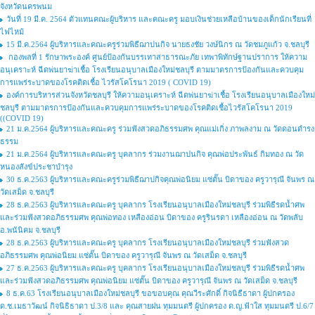
จังหวัดนครพนม
วันที่ 19 มี.ค. 2564 ตัวแทนคณะผู้บริหาร และคณะครู มอบเงินช่วยเหลือบ้านของเด็กนักเรียนที่
ไฟไหม้
15 มี.ค.2564 ผู้บริหารและคณะครูร่วมพิธีฌาปนกิจ นายธงชัย วงษ์นิกร ณ วัดชมภูแก้ว จ.ชลบุรี
กองพลที่ 1 รักษาพระองค์ ศูนย์ป้องกันบรรเทาสาธารณะภัย เทพาพิทักษ์ฐานปราการ ให้ความ
อนุเคราะห์ ฉีดพ่นยาฆ่าเชื้อ โรงเรียนอนุบาลเมืองใหม่ชลบุรี ตามมาตรการป้องกันและควบคุม
การแพร่ระบาดของโรคติดเชื้อ ไวรัสโคโรนา 2019 ( COVID 19)
องค์การบริหารส่วนจังหวัดชลบุรี ให้ความอนุเคราะห์ ฉีดพ่นยาฆ่าเชื้อ โรงเรียนอนุบาลเมืองใหม่
ชลบุรี ตามมาตรการป้องกันและควบคุมการแพร่ระบาดของโรคติดเชื้อไวรัสโคโรนา 2019
((COVID 19)
21 ม.ค.2564 ผู้บริหารและคณะครู ร่วมฟังสวดอภิธรรมศพ คุณแม่เกิ่ง ภาพลงาม ณ วัดดอนดำรง
ธรรม
21 ม.ค.2564 ผู้บริหารและคณะครู บุคลากร ร่วมงานฌาปนกิจ คุณพ่อประพันธ์ กิมทอง ณ วัด
หนองสังข์ประชาบำรุง
30 ธ.ค.2563 ผู้บริหารและคณะครูร่วมพิธีฌาปกิจคุณพ่อนิยม แซ่ตั๊น บิดาของ ครูวารุณี จันพร ณ
วัดเสม็ด จ.ชลบุรี
28 ธ.ค.2563 ผู้บริหารและคณะครู บุคลากร โรงเรียนอนุบาลเมืองใหม่ชลบุรี ร่วมพิธีรดน้ำศพ
และร่วมฟังสวดอภิธรรมศพ คุณพ่อทอง เหลืองอ่อน บิดาของ ครูรินรดา เหลืองอ่อน ณ วัดพลับ
อ.พนันิคม จ.ชลบุรี
28 ธ.ค.2563 ผู้บริหารและคณะครู บุคลากร โรงเรียนอนุบาลเมืองใหม่ชลบุรี ร่วมฟังสวด
อภิธรรมศพ คุณพ่อนิยม แซ่ตั๊น บิดาของ ครูวารุณี จันพร ณ วัดเสม็ด จ.ชลบุรี
27 ธ.ค.2563 ผู้บริหารและคณะครู บุคลากร โรงเรียนอนุบาลเมืองใหม่ชลบุรี ร่วมพิธีรดน้ำศพ
และร่วมฟังสวดอภิธรรมศพ คุณพ่อนิยม แซ่ตั๊น บิดาของ ครูวารุณี จันพร ณ วัดเสม็ด จ.ชลบุรี
8 ธ.ค.63 โรงเรียนอนุบาลเมืองใหม่ชลบุรี ขอขอบคุณ คุณวีระศักดิ์ กิจนิธืธาดา ผู้ปกครอง
ด.ช.เมธาวัฒน์ กิจนิธิธาดา ป.3/8 และ คุณสายฝน ทุมมนตรี ผู้ปกครอง ด.ญ.ฟ้าใส ทุมมนตรี ป.6/7