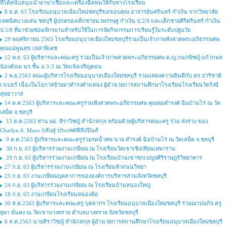
ที่ได้สนับสนุนน้ำยาฆ่าเชื้อและเครื่องฉีดพ่นให้กับทางโรงเรียน
8 ธ.ค. 63 โรงเรียนอนุบาลเมืองใหม่ชลบุรีขอขอบคุณ อาจารย์นครินทร์ กำเงิน จากวิทยาลัย
เทคนิคบางแสน ชลบุรี ผู้ปกครองเด็กชายนวพรรษฐ กำเงิน ป.2/9 และเด็กชายศิริครินทร์ กำเงิน
ป.5/8 ที่มาช่วยซ่อมจักรยานสำหรับใช้ในการจัดกิจกรรมการเรียนรู้ในระดับปฐมวัย
29 พฤศจิกายน 2563 โรงเรียนอนุบาลเมืองใหม่ชลบุรีร่วมเป็นเจ้าภาพฟังสวดพระอภิธรรมศพ
คุณแม่พูนสุข เหล่าพิเดช
12 พ.ย. 63 ผู้บริหารและคณะครู ร่วมเป็นเจ้าภาพสวดพระอภิธรรมศพ ด.ญ.กนกพิชญ์ แก้วกมล
น้องตังเม นร.ชั้น อ.3-3 ณ วัดแจ้งเจริญดอน
2 พ.ย.2563 คณะผู้บริหารโรงเรียนอนุบาลเมืองใหม่ชลบุรี ร่วมแสดงความยินดีกับ ดร.ปาริชาติ
เวเบอร์ เนื่องในโอกาสย้ายมาดำรงตำแหน่ง ผู้อำนวยการสถานศึกษาโรงเรียนโรงเรียนวัดรังษี
สุทธาวาส
14 ต.ค.2563 ผู้บริหารและคณะครูร่วมฟังสวดพระอภิธรรมศพ คุณพ่อดำรงค์ ฉิมบ้านไร่ ณ วัด
เสม็ด จ.ชลบุรี
13 ต.ค.2563 ท่าน ผอ. สิราวิชญ์ สำนักสกุล พร้อมด้วยผู้บริหารคณะครู ร่วม ส่งร่าง ของ
Charlyn A. Mazo กลับสู่ ประเทศฟิลิปปินส์
9 ต.ค.2563 ผู้บริหารและคณะครูร่วมรดน้ำศพ นาย ดำรงค์ ฉิมบ้านไร่ ณ วัดเสม็ด จ.ชลบุรี
30 ก.ย. 63 ผู้บริหารร่วมงานเกษียณ ณ โรงเรียนวัดเขาเชิงเทียนเทพาราม
29 ก.ย. 63 ผู้บริหารร่วมงานเกษียณ ณ โรงเรียนบ้านเขาซกเบญจศิริราษฎร์วิทยาคาร
27 ก.ย. 63 ผู้บริหารร่วมงานเกษียณ ณ โรงเรียนหัวถนนวิทยา
25 ก.ย. 63 งานเกษียณบุคลาการขององค์การบริหารส่วนจังหวัดชลบุรี
24 ก.ย. 63 ผู้บริหารร่วมงานเกษียณ ณ โรงเรียนบ้านหนองใหญ่
18 ก.ย. 63 งานเกษียนโรงเรียนหนองค้อ
30 ส.ค.2563 ผู้บริหารและคณะครู บุคลากร โรงเรียนอนุบาลเมืองใหม่ชลบุรี ร่วมฌาปนกิจ ครู
ยุพา มั่นคง ณ วัดเขาบางทราย ตำบลบางทราย จังหวัดชลบุรี
6 ส.ค.2563 นายสิราวิชญ์ สำนักสกุล ผู้อำนวยการสถานศึกษาโรงเรียนอนุบาลเมืองใหม่ชลบุรี