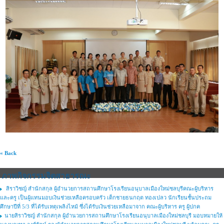
« Back
ภาพกิจกรรมจิตสาธารณะ
สิราวิชญ์ สำนักสกุล ผู้อำนวยการสถานศึกษาโรงเรียนอนุบาลเมืองใหม่ชลบุรีคณะผู้บริหาร
และครู เป็นผู้แทนมอบเงินช่วยเหลือครอบครัว เด็กชายธนกฤต ทองเปลว นักเรียนชั้นประถม
ศึกษาปีที่ 5/3 ที่ได้รับเหตุเพลิงไหม้ ซึ่งได้รับเงินช่วยเหลือมาจาก คณะผู้บริหาร ครู ผู้ปกค
นายสิราวิชญ์ สำนักสกุล ผู้อำนวยการสถานศึกษาโรงเรียนอนุบาลเมืองใหม่ชลบุรี มอบหมายให้