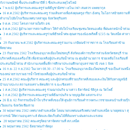
กังวานพณิชย์ ชั้นประถมศึกษาปีที่ 5 ซึ่งประสบเหตุไฟไหม้
7 พ.ย.62 ผู้บริหารและคณะครูร่วมพิธีบูชามิสซา เยโนเวฟา สมควร แพทยากุล
16 ต.ค.2562 ผู้บริหารและคณะครู ร่วมเดินทางเพื่อส่งคุณครูอาริยา อังสนุ ในโอกาสย้ายสถานที่
ทำงานไปยังโรงเรียนเทศบาลท่าตูม จังหวัดสุรินทร
9 ต.ค. 2562 โครงการสายใยรัก อช.
8 ต.ค.2562 ผู้อำนวยการสถานศึกษา ให้กำลังใจโรงเรียนชุมชนวัดหนองค้อ ที่ฝนตกหนักน้ำท่วม
3 ต.ค.2562 ผู้บริหารและคณะครูร่วมพิธีรดน้ำศพ คุณตาของน้องพริตตี้ ป.5/5 ณ วัดเสม็ด ศาลา
1
29 กันยายน พ.ศ.2562 ผู้บริหารและคณะครูร่วมงาน เกษียณข้าราชการ ณ โรงเรียนท่าข้าม
พิทยาคม
23 กันยายน 2562 โรงเรียนอนุบาลเมืองใหม่ชลบุรี สังกัดองค์การบริหารส่วนจังหวัดชลบุรี ร่วม
บริจาคสิ่งของเครื่องใช้ เพื่อช่วยเหลือผู้ประสบภัยน้ำท่วม ณ ศูนย์อำนวยการ ช่วยเหลือโรงเรียนที่
ประสบภัยน้ำท่วม สำนักงานเขตพื้นที่การศึกษาประถมศึกษาอุบลราชธานี เขต 1 จังห
16 ก.ย- 22 ก.ย.2562 ในเวลา 08.30 -17.00 น. โรงเรียนอนุบาลเมืองใหม่ชลบุรี ขอเป็นส่วนหนึ่ง
ของหน่วยรวบรวมธารน้ำใจช่วยเหลือผู้ประสบภัยน้ำท่วม
25 ส.ค.2562 คณะผู้บริหาร คณะครู และผู้ปกครองที่ร่วมบริจาคสิ่งของและเงินให้กับทางมูลนิธิ
บ้านบางปะกง สถานสงเคราะห์คนพิการ จ.ฉะเชิงเทรา
1 ส.ค.2562 ผู้บริหารและคณะครู ร่วมฌาปนกิจ นางสาว ธิดารัตน์ รัติกูล ณ วัดโพธิ์
3 ก.ค.2562 ผู้บริหารและคณะครูร่วมพิธีฌาปนกิจ นายบุญเลิศ แสงกระจ่าง
26 มิ.ย. 62 กิจกรรมปันน้ำใจ บริจาคสิ่งของให้ ศูนย์การเรียนตำรวจตระเวรชายแดนบ้านห้วยกุ๊ก
เวียงแก่น จังหวัดเชียงราย
30 พฤษภาคม 2562 เทศบาลตำบลเสม็ด โดยนายกเทศมนตรีเทศบาลตำบลเสม็ด นายยุทธนา สุ
ภาภรณ์ ให้ความอนุเคราะห์ ตัดและจัดเก็บต้นไม้ที่ล้มเพราะฝนตกและแรงลม
28 พฤษภาคม 2562 คณะครูจิตอาสาจัดสถานที่ สภ.เสม็ด
26 พฤษภาคม 2562 ฉีดยาพ่นกำจัดยุง