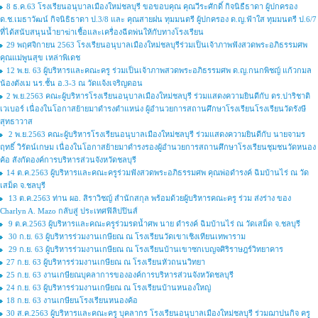
8 ธ.ค.63 โรงเรียนอนุบาลเมืองใหม่ชลบุรี ขอขอบคุณ คุณวีระศักดิ์ กิจนิธืธาดา ผู้ปกครอง
ด.ช.เมธาวัฒน์ กิจนิธิธาดา ป.3/8 และ คุณสายฝน ทุมมนตรี ผู้ปกครอง ด.ญ.ฟ้าใส ทุมมนตรี ป.6/7
ที่ได้สนับสนุนน้ำยาฆ่าเชื้อและเครื่องฉีดพ่นให้กับทางโรงเรียน
29 พฤศจิกายน 2563 โรงเรียนอนุบาลเมืองใหม่ชลบุรีร่วมเป็นเจ้าภาพฟังสวดพระอภิธรรมศพ
คุณแม่พูนสุข เหล่าพิเดช
12 พ.ย. 63 ผู้บริหารและคณะครู ร่วมเป็นเจ้าภาพสวดพระอภิธรรมศพ ด.ญ.กนกพิชญ์ แก้วกมล
น้องตังเม นร.ชั้น อ.3-3 ณ วัดแจ้งเจริญดอน
2 พ.ย.2563 คณะผู้บริหารโรงเรียนอนุบาลเมืองใหม่ชลบุรี ร่วมแสดงความยินดีกับ ดร.ปาริชาติ
เวเบอร์ เนื่องในโอกาสย้ายมาดำรงตำแหน่ง ผู้อำนวยการสถานศึกษาโรงเรียนโรงเรียนวัดรังษี
สุทธาวาส
2 พ.ย.2563 คณะผู้บริหารโรงเรียนอนุบาลเมืองใหม่ชลบุรี ร่วมแสดงความยินดีกับ นายจามร
ฤทธิ์ วิรัตน์เกษม เนื่องในโอกาสย้ายมาดำรงรองผู้อำนวยการสถานศึกษาโรงเรียนชุมชนวัดหนอง
ค้อ สังกัดองค์การบริหารส่วนจังหวัดชลบุรี
14 ต.ค.2563 ผู้บริหารและคณะครูร่วมฟังสวดพระอภิธรรมศพ คุณพ่อดำรงค์ ฉิมบ้านไร่ ณ วัด
เสม็ด จ.ชลบุรี
13 ต.ค.2563 ท่าน ผอ. สิราวิชญ์ สำนักสกุล พร้อมด้วยผู้บริหารคณะครู ร่วม ส่งร่าง ของ
Charlyn A. Mazo กลับสู่ ประเทศฟิลิปปินส์
9 ต.ค.2563 ผู้บริหารและคณะครูร่วมรดน้ำศพ นาย ดำรงค์ ฉิมบ้านไร่ ณ วัดเสม็ด จ.ชลบุรี
30 ก.ย. 63 ผู้บริหารร่วมงานเกษียณ ณ โรงเรียนวัดเขาเชิงเทียนเทพาราม
29 ก.ย. 63 ผู้บริหารร่วมงานเกษียณ ณ โรงเรียนบ้านเขาซกเบญจศิริราษฎร์วิทยาคาร
27 ก.ย. 63 ผู้บริหารร่วมงานเกษียณ ณ โรงเรียนหัวถนนวิทยา
25 ก.ย. 63 งานเกษียณบุคลาการขององค์การบริหารส่วนจังหวัดชลบุรี
24 ก.ย. 63 ผู้บริหารร่วมงานเกษียณ ณ โรงเรียนบ้านหนองใหญ่
18 ก.ย. 63 งานเกษียนโรงเรียนหนองค้อ
30 ส.ค.2563 ผู้บริหารและคณะครู บุคลากร โรงเรียนอนุบาลเมืองใหม่ชลบุรี ร่วมฌาปนกิจ ครู