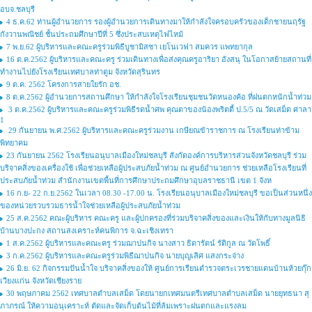
อบจ.ชลบุรี
4 ธ.ค.62 ท่านผู้อำนวยการ รองผู้อำนวยการเดินทางมาให้กำลังใจครอบครัวของเด็กชายนฤรัฐ
กังวานพณิชย์ ชั้นประถมศึกษาปีที่ 5 ซึ่งประสบเหตุไฟไหม้
7 พ.ย.62 ผู้บริหารและคณะครูร่วมพิธีบูชามิสซา เยโนเวฟา สมควร แพทยากุล
16 ต.ค.2562 ผู้บริหารและคณะครู ร่วมเดินทางเพื่อส่งคุณครูอาริยา อังสนุ ในโอกาสย้ายสถานที่
ทำงานไปยังโรงเรียนเทศบาลท่าตูม จังหวัดสุรินทร
9 ต.ค. 2562 โครงการสายใยรัก อช.
8 ต.ค.2562 ผู้อำนวยการสถานศึกษา ให้กำลังใจโรงเรียนชุมชนวัดหนองค้อ ที่ฝนตกหนักน้ำท่วม
3 ต.ค.2562 ผู้บริหารและคณะครูร่วมพิธีรดน้ำศพ คุณตาของน้องพริตตี้ ป.5/5 ณ วัดเสม็ด ศาลา
1
29 กันยายน พ.ศ.2562 ผู้บริหารและคณะครูร่วมงาน เกษียณข้าราชการ ณ โรงเรียนท่าข้าม
พิทยาคม
23 กันยายน 2562 โรงเรียนอนุบาลเมืองใหม่ชลบุรี สังกัดองค์การบริหารส่วนจังหวัดชลบุรี ร่วม
บริจาคสิ่งของเครื่องใช้ เพื่อช่วยเหลือผู้ประสบภัยน้ำท่วม ณ ศูนย์อำนวยการ ช่วยเหลือโรงเรียนที่
ประสบภัยน้ำท่วม สำนักงานเขตพื้นที่การศึกษาประถมศึกษาอุบลราชธานี เขต 1 จังห
16 ก.ย- 22 ก.ย.2562 ในเวลา 08.30 -17.00 น. โรงเรียนอนุบาลเมืองใหม่ชลบุรี ขอเป็นส่วนหนึ่ง
ของหน่วยรวบรวมธารน้ำใจช่วยเหลือผู้ประสบภัยน้ำท่วม
25 ส.ค.2562 คณะผู้บริหาร คณะครู และผู้ปกครองที่ร่วมบริจาคสิ่งของและเงินให้กับทางมูลนิธิ
บ้านบางปะกง สถานสงเคราะห์คนพิการ จ.ฉะเชิงเทรา
1 ส.ค.2562 ผู้บริหารและคณะครู ร่วมฌาปนกิจ นางสาว ธิดารัตน์ รัติกูล ณ วัดโพธิ์
3 ก.ค.2562 ผู้บริหารและคณะครูร่วมพิธีฌาปนกิจ นายบุญเลิศ แสงกระจ่าง
26 มิ.ย. 62 กิจกรรมปันน้ำใจ บริจาคสิ่งของให้ ศูนย์การเรียนตำรวจตระเวรชายแดนบ้านห้วยกุ๊ก
เวียงแก่น จังหวัดเชียงราย
30 พฤษภาคม 2562 เทศบาลตำบลเสม็ด โดยนายกเทศมนตรีเทศบาลตำบลเสม็ด นายยุทธนา สุ
ภาภรณ์ ให้ความอนุเคราะห์ ตัดและจัดเก็บต้นไม้ที่ล้มเพราะฝนตกและแรงลม