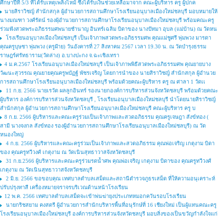
ศึกษาปีที่ 5/3 ที่ได้รับเหตุเพลิงไหม้ ซึ่งได้รับเงินช่วยเหลือมาจาก คณะผู้บริหาร ครู ผู้ปกค
นายสิราวิชญ์ สำนักสกุล ผู้อำนวยการสถานศึกษาโรงเรียนอนุบาลเมืองใหม่ชลบุรี มอบหมายให้
นางมณฑา วงศ์รัตน์ รองผุ้อำนวยการสถานศึกษาโรงเรียนอนุบาลเมืองใหม่ชลบุรี พร้อมคณะครู
ร่วมฟังสวดพระอภิธรรมศพนายชำนาญ อินทร์เฉลิม บิดาของ นางปัทมา อุบล (แม่บ้าน) ณ วัดหน
โรงเรียนอนุบาลเมืองใหม่ชลบุรี เป็นเจ้าภาพสวดพระอภิธรรมศพ คุณแม่ชูศรี พุ่มพวง มารดา
คุณครูบุษชา พุ่มพวง (ครูฝ้าย) วันอังคารที่ 27 สิงหาคม 2567 เวลา 19.30 น. ณ วัดบำรุงธรรม
ราษฎร์ศรัทธาราม(วัดล่าง) อ.บางปะกง จ.ฉะเชิงเทรา
4 ม.ค.2567 โรงเรียนอนุบาลเมืองใหม่ชลบุรี เป็นเจ้าภาพพิธีสวดพระอภิธรรมศพ คุณยายบาง
วัฒนะสุวรรณ คุณยายคุณครูพบัฏฐ์ พัชรเจริญ โดยการนำของ นายสิราวิชญ์ สำนักสกุล ผู้อำนวย
การสถานศึกษาโรงเรียนอนุบาลเมืองใหม่ชลบุรี พร้อมด้วยคณะผู้บริหาร ครู ณ ศาลา 1 วัดเเ
11 ก.ย. 2566 นายเรวัต ผลลูกอินทร์ รองนายกองค์การบริหารส่วนจังหวัดชลบุรี พร้อมด้วยคณะ
ผู้บริหาร องค์การบริหารส่วนจังหวัดชลบุรี , โรงเรียนอนุบาลเมืองใหม่ชลบุรี นำโดยนายสิราวิชญ์
สำนักสกุล ผู้อำนวยการสถานศึกษาโรงเรียนอนุบาลเมืองใหม่ชลบุรี คณะผู้บริหาร ครู บ
8 ก.ย. 2566 ผู้บริหารและคณะครูร่วมเป็นเจ้าภาพและสวดอภิธรรม คุณครูเจษฎา สังข์ทอง (
สามี นางจงกล สังข์ทอง รองผู้อำนวยการสถานศึกษาโรงเรียนอนุบาลเมืองใหม่ชลบุรี) ณ วัด
หนองใหญ่
4 ก.ย. 2566 ผู้บริหารและคณะครูร่วมเป็นเจ้าภาพและสวดอภิธรรม คุณพ่อเจริญ เกตุงาม บิดา
ของ คุณครูทวีวงศ์ เกตุงาม ณ วัดเนินสุทธาวาสจังหวัดชลบุรี
31 ก.ย.2566 ผู้บริหารและคณะครูร่วมรดน้ำศพ คุณพ่อเจริญ เกตุงาม บิดาของ คุณครูทวีวงศ์
เกตุงาม ณ วัดเนินสุทธาวาสจังหวัดชลบุรี
2 มิ.ย. 2566 ขอขอบคุณ เทศบาลตำบลเสม็ดและสถานีตำรวจภูธรเสม็ด ที่ให้ความอนุเคราะห์
ปรับปรุงทาสี เครื่องหมายจราจรบริเวณด้านหน้าโรงเรียน
12 พ.ค. 2566 เทศบาลตำบลเสม็ดจะเข้าพ่นฆ่ายุงประเภทหมอกควันรอบโรงเรียน
นายกริชสยาม คงสตรี ผู้อำนวยการสำนักบริหารพื้นที่อนุรักษ์ที่ 16 เชียงใหม่ เป็นผู้แทนคณะครู
โรงเรียนอนุบาลเมืองใหม่ชลบุรี องค์การบริหารส่วนจังหวัดชลบุรี มอบสิ่งของเป็นขวัญกำลังใจแก่