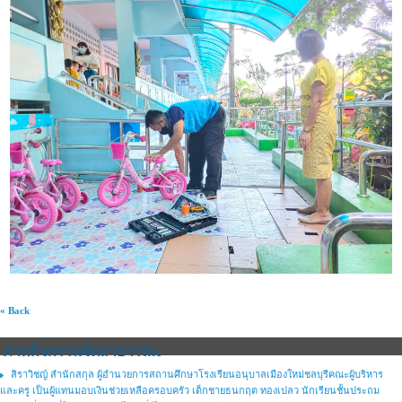
« Back
ภาพกิจกรรมจิตสาธารณะ
สิราวิชญ์ สำนักสกุล ผู้อำนวยการสถานศึกษาโรงเรียนอนุบาลเมืองใหม่ชลบุรีคณะผู้บริหาร
และครู เป็นผู้แทนมอบเงินช่วยเหลือครอบครัว เด็กชายธนกฤต ทองเปลว นักเรียนชั้นประถม