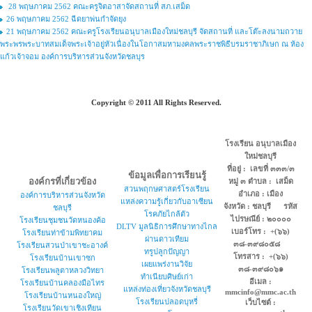
28 พฤษภาคม 2562 คณะครูจิตอาสาจัดสถานที่ สภ.เสม็ด
26 พฤษภาคม 2562 ฉีดยาพ่นกำจัดยุง
21 พฤษภาคม 2562 คณะครูโรงเรียนอนุบาลเมืองใหม่ชลบุรี จัดสถานที่ และโต๊ะลงนามถวาย
พระพรพระบาทสมเด็จพระเจ้าอยู่หัวเนื่องในโอกาสมหามงคลพระราชพิธีบรมราชาภิเษก ณ ห้อง
แก้วเจ้าจอม องค์การบริหารส่วนจังหวัดชลบุร
Copyright © 2011 All Rights Reserved.
โรงเรียน อนุบาลเมือง
ใหม่ชลบุรี
ที่อยู่ : เลขที่ ๓๓๓/๓
ข้อมูลเพื่อการเรียนรู้
องค์กรที่เกี่ยวข้อง
หมู่ ๓ ตำบล : เสม็ด
สวนพฤกษศาสตร์โรงเรียน
อำเภอ : เมือง
องค์การบริหารส่วนจังหวัด
แหล่งความรู้เกี่ยวกับอาเซียน
จังหวัด : ชลบุรี รหัส
ชลบุรี
โรคภัยไกล้ตัว
ไปรษณีย์ : ๒๐๐๐๐
โรงเรียนชุมชนวัดหนองค้อ
DLTV มูลนิธิการศึกษาทางไกล
เบอร์โทร : +(๖๖)
โรงเรียนท่าข้ามพิทยาคม
ผ่านดาวเทียม
๓๘-๓๙๘๐๕๘
โรงเรียนสวนป่าเขาชะอางค์
ทรูปลูกปัญญา
โทรสาร : +(๖๖)
โรงเรียนบ้านเขาซก
เผยแพร่งานวิจัย
๓๘-๓๙๘๐๖๑
โรงเรียนพลูตาหลวงวิทยา
ทำเนียบศิษย์เก่า
อีเมล :
โรงเรียนบ้านคลองมือไทร
แหล่งท่องเที่ยวจังหวัดชลบุรี
mmcinfo@mmc.ac.th
โรงเรียนบ้านหนองใหญ่
โรงเรียนปลอดบุหรี่
เว็บไซต์ :
โรงเรียนวัดเขาเชิงเทียน