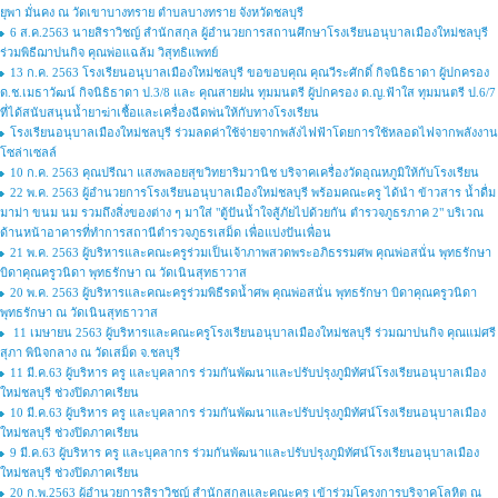
ยุพา มั่นคง ณ วัดเขาบางทราย ตำบลบางทราย จังหวัดชลบุรี
6 ส.ค.2563 นายสิราวิชญ์ สำนักสกุล ผู้อำนวยการสถานศึกษาโรงเรียนอนุบาลเมืองใหม่ชลบุรี
ร่วมพิธีฌาปนกิจ คุณพ่อแฉล้ม วิสุทธิแพทย์
13 ก.ค. 2563 โรงเรียนอนุบาลเมืองใหม่ชลบุรี ขอขอบคุณ คุณวีระศักดิ์ กิจนิธิธาดา ผู้ปกครอง
ด.ช.เมธาวัฒน์ กิจนิธิธาดา ป.3/8 และ คุณสายฝน ทุมมนตรี ผู้ปกครอง ด.ญ.ฟ้าใส ทุมมนตรี ป.6/7
ที่ได้สนับสนุนน้ำยาฆ่าเชื้อและเครื่องฉีดพ่นให้กับทางโรงเรียน
โรงเรียนอนุบาลเมืองใหม่ชลบุรี ร่วมลดค่าใช้จ่ายจากพลังไฟฟ้าโดยการใช้หลอดไฟจากพลังงาน
โซล่าเซลล์
10 ก.ค. 2563 คุณปรีณา แสงพลอยสุขวิทยาริมวานิช บริจาคเครื่องวัดอุณหภูมิให้กับโรงเรียน
22 พ.ค. 2563 ผู้อำนวยการโรงเรียนอนุบาลเมืองใหม่ชลบุรี พร้อมคณะครู ได้นำ ข้าวสาร น้ำดื่ม
มาม่า ขนม นม รวมถึงสิ่งของต่าง ๆ มาใส่ "ตู้ปันน้ำใจสู้ภัยไปด้วยกัน ตำรวจภูธรภาค 2" บริเวณ
ด้านหน้าอาคารที่ทำการสถานีตำรวจภูธรเสม็ด เพื่อแบ่งปันเพื่อน
21 พ.ค. 2563 ผู้บริหารและคณะครูร่วมเป็นเจ้าภาพสวดพระอภิธรรมศพ คุณพ่อสนั่น พุทธรักษา
บิดาคุณครูวนิดา พุทธรักษา ณ วัดเนินสุทธาวาส
20 พ.ค. 2563 ผู้บริหารและคณะครูร่วมพิธีรดน้ำศพ คุณพ่อสนั่น พุทธรักษา บิดาคุณครูวนิดา
พุทธรักษา ณ วัดเนินสุทธาวาส
11 เมษายน 2563 ผู้บริหารและคณะครูโรงเรียนอนุบาลเมืองใหม่ชลบุรี ร่วมฌาปนกิจ คุณแม่ศรี
สุภา พินิจกลาง ณ วัดเสม็ด จ.ชลบุรี
11 มี.ค.63 ผู้บริหาร ครู และบุคลากร ร่วมกันพัฒนาและปรับปรุงภูมิทัศน์โรงเรียนอนุบาลเมือง
ใหม่ชลบุรี ช่วงปิดภาคเรียน
10 มี.ค.63 ผู้บริหาร ครู และบุคลากร ร่วมกันพัฒนาและปรับปรุงภูมิทัศน์โรงเรียนอนุบาลเมือง
ใหม่ชลบุรี ช่วงปิดภาคเรียน
9 มี.ค.63 ผู้บริหาร ครู และบุคลากร ร่วมกันพัฒนาและปรับปรุงภูมิทัศน์โรงเรียนอนุบาลเมือง
ใหม่ชลบุรี ช่วงปิดภาคเรียน
20 ก.พ.2563 ผู้อำนวยการสิราวิชญ์ สำนักสกุลและคณะครู เข้าร่วมโครงการบริจาคโลหิต ณ