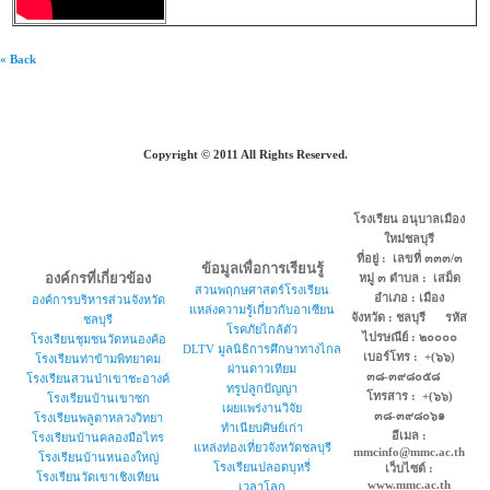
« Back
Copyright © 2011 All Rights Reserved.
โรงเรียน อนุบาลเมือง
ใหม่ชลบุรี
ที่อยู่ : เลขที่ ๓๓๓/๓
ข้อมูลเพื่อการเรียนรู้
องค์กรที่เกี่ยวข้อง
หมู่ ๓ ตำบล : เสม็ด
สวนพฤกษศาสตร์โรงเรียน
อำเภอ : เมือง
องค์การบริหารส่วนจังหวัด
แหล่งความรู้เกี่ยวกับอาเซียน
จังหวัด : ชลบุรี รหัส
ชลบุรี
โรคภัยไกล้ตัว
ไปรษณีย์ : ๒๐๐๐๐
โรงเรียนชุมชนวัดหนองค้อ
DLTV มูลนิธิการศึกษาทางไกล
เบอร์โทร : +(๖๖)
โรงเรียนท่าข้ามพิทยาคม
ผ่านดาวเทียม
๓๘-๓๙๘๐๕๘
โรงเรียนสวนป่าเขาชะอางค์
ทรูปลูกปัญญา
โทรสาร : +(๖๖)
โรงเรียนบ้านเขาซก
เผยแพร่งานวิจัย
๓๘-๓๙๘๐๖๑
โรงเรียนพลูตาหลวงวิทยา
ทำเนียบศิษย์เก่า
อีเมล :
โรงเรียนบ้านคลองมือไทร
แหล่งท่องเที่ยวจังหวัดชลบุรี
mmcinfo@mmc.ac.th
โรงเรียนบ้านหนองใหญ่
โรงเรียนปลอดบุหรี่
เว็บไซต์ :
โรงเรียนวัดเขาเชิงเทียน
www.mmc.ac.th
เวลาโลก