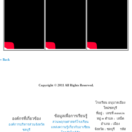
« Back
Copyright © 2011 All Rights Reserved.
โรงเรียน อนุบาลเมือง
ใหม่ชลบุรี
ที่อยู่ : เลขที่ ๓๓๓/๓
ข้อมูลเพื่อการเรียนรู้
องค์กรที่เกี่ยวข้อง
หมู่ ๓ ตำบล : เสม็ด
สวนพฤกษศาสตร์โรงเรียน
อำเภอ : เมือง
องค์การบริหารส่วนจังหวัด
แหล่งความรู้เกี่ยวกับอาเซียน
จังหวัด : ชลบุรี รหัส
ชลบุรี