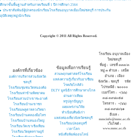
ศึกษาขั้นพื้นฐานสำหรับภาคเรียนที่ 1 ปีการศึกษา 2564
ประชาสัมพันธ์ผู้ปกครองนักเรียนโรงเรียนอนุบาลเมืองใหม่ชลบุรี การประกัน
อุบัติเหตุ(หมู่)นักเรียน
Copyright © 2011 All Rights Reserved.
โรงเรียน อนุบาลเมือง
ใหม่ชลบุรี
ที่อยู่ : เลขที่ ๓๓๓/๓
ข้อมูลเพื่อการเรียนรู้
องค์กรที่เกี่ยวข้อง
หมู่ ๓ ตำบล : เสม็ด
สวนพฤกษศาสตร์โรงเรียน
อำเภอ : เมือง
องค์การบริหารส่วนจังหวัด
แหล่งความรู้เกี่ยวกับอาเซียน
จังหวัด : ชลบุรี รหัส
ชลบุรี
โรคภัยไกล้ตัว
ไปรษณีย์ : ๒๐๐๐๐
โรงเรียนชุมชนวัดหนองค้อ
DLTV มูลนิธิการศึกษาทางไกล
เบอร์โทร : +(๖๖)
โรงเรียนท่าข้ามพิทยาคม
ผ่านดาวเทียม
๓๘-๓๙๘๐๕๘
โรงเรียนสวนป่าเขาชะอางค์
ทรูปลูกปัญญา
โทรสาร : +(๖๖)
โรงเรียนบ้านเขาซก
เผยแพร่งานวิจัย
๓๘-๓๙๘๐๖๑
โรงเรียนพลูตาหลวงวิทยา
ทำเนียบศิษย์เก่า
อีเมล :
โรงเรียนบ้านคลองมือไทร
แหล่งท่องเที่ยวจังหวัดชลบุรี
mmcinfo@mmc.ac.th
โรงเรียนบ้านหนองใหญ่
โรงเรียนปลอดบุหรี่
เว็บไซต์ :
โรงเรียนวัดเขาเชิงเทียน
www.mmc.ac.th
เวลาโลก
โรงเรียนวัดยุคลราษฎร์
หนังสือพิมพ์ออนไลน์