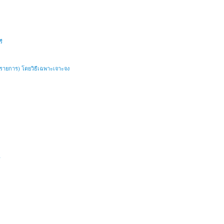
ี
 ๑ รายการ) โดยวิธีเฉพาะเจาะจง
ี