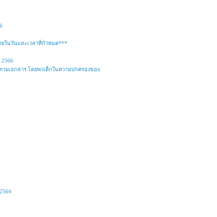
6
ภายในวันและเวลาที่กำหนด***
์ 2566
ง 4 ปี ตามเอกสาร โดยพาเด็กในความปกครองของ
 2564