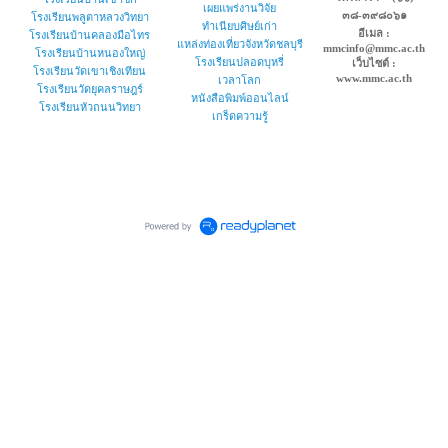
เผยแพร่งานวิจัย
๓๘-๓๙๘๐๖๑
โรงเรียนพลูตาหลวงวิทยา
ทำเนียบศิษย์เก่า
อีเมล :
โรงเรียนบ้านคลองมือไทร
แหล่งท่องเที่ยวจังหวัดชลบุรี
mmcinfo@mmc.ac.th
โรงเรียนบ้านหนองใหญ่
โรงเรียนปลอดบุหรี่
เว็บไซต์ :
โรงเรียนวัดเขาเชิงเทียน
www.mmc.ac.th
เวลาโลก
โรงเรียนวัดยุคลราษฎร์
หนังสือพิมพ์ออนไลน์
โรงเรียนหัวถนนวิทยา
เกร็ดความรู้