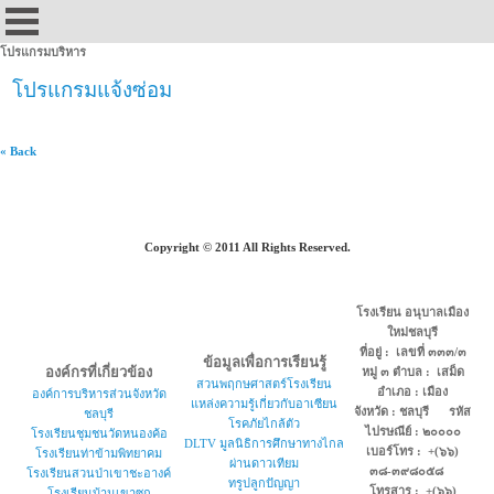
โปรแกรมบริหาร
โปรแกรมแจ้งซ่อม
« Back
Copyright © 2011 All Rights Reserved.
โรงเรียน อนุบาลเมือง
ใหม่ชลบุรี
ที่อยู่ : เลขที่ ๓๓๓/๓
ข้อมูลเพื่อการเรียนรู้
องค์กรที่เกี่ยวข้อง
หมู่ ๓ ตำบล : เสม็ด
สวนพฤกษศาสตร์โรงเรียน
อำเภอ : เมือง
องค์การบริหารส่วนจังหวัด
แหล่งความรู้เกี่ยวกับอาเซียน
จังหวัด : ชลบุรี รหัส
ชลบุรี
โรคภัยไกล้ตัว
ไปรษณีย์ : ๒๐๐๐๐
โรงเรียนชุมชนวัดหนองค้อ
DLTV มูลนิธิการศึกษาทางไกล
เบอร์โทร : +(๖๖)
โรงเรียนท่าข้ามพิทยาคม
ผ่านดาวเทียม
๓๘-๓๙๘๐๕๘
โรงเรียนสวนป่าเขาชะอางค์
ทรูปลูกปัญญา
โทรสาร : +(๖๖)
โรงเรียนบ้านเขาซก