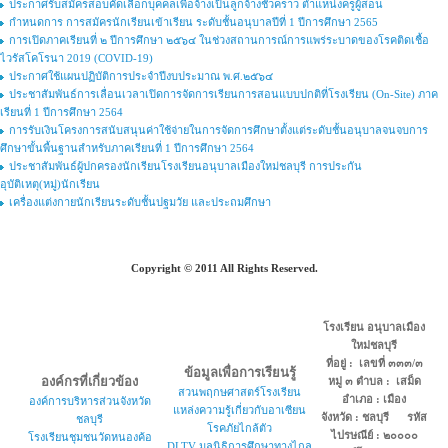
ประกาศรับสมัครสอบคัดเลือกบุคคลเพื่อจ้างเป็นลูกจ้างชั่วคราว ตำแหน่งครูผู้สอน
กำหนดการ การสมัครนักเรียนเข้าเรียน ระดับชั้นอนุบาลปีที่ 1 ปีการศึกษา 2565
การเปิดภาคเรียนที่ ๒ ปีการศึกษา ๒๕๖๔ ในช่วงสถานการณ์การแพร่ระบาดของโรคติดเชื้อ
ไวรัสโคโรนา 2019 (COVID-19)
ประกาศใช้แผนปฏิบัติการประจำปีงบประมาณ พ.ศ.๒๕๖๔
ประชาสัมพันธ์การเลื่อนเวลาเปิดการจัดการเรียนการสอนแบบปกติที่โรงเรียน (On-Site) ภาค
เรียนที่ 1 ปีการศึกษา 2564
การรับเงินโครงการสนับสนุนค่าใช้จ่ายในการจัดการศึกษาตั้งแต่ระดับชั้นอนุบาลจนจบการ
ศึกษาขั้นพื้นฐานสำหรับภาคเรียนที่ 1 ปีการศึกษา 2564
ประชาสัมพันธ์ผู้ปกครองนักเรียนโรงเรียนอนุบาลเมืองใหม่ชลบุรี การประกัน
อุบัติเหตุ(หมู่)นักเรียน
เครื่องแต่งกายนักเรียนระดับชั้นปฐมวัย และประถมศึกษา
Copyright © 2011 All Rights Reserved.
โรงเรียน อนุบาลเมือง
ใหม่ชลบุรี
ที่อยู่ : เลขที่ ๓๓๓/๓
ข้อมูลเพื่อการเรียนรู้
องค์กรที่เกี่ยวข้อง
หมู่ ๓ ตำบล : เสม็ด
สวนพฤกษศาสตร์โรงเรียน
อำเภอ : เมือง
องค์การบริหารส่วนจังหวัด
แหล่งความรู้เกี่ยวกับอาเซียน
จังหวัด : ชลบุรี รหัส
ชลบุรี
โรคภัยไกล้ตัว
ไปรษณีย์ : ๒๐๐๐๐
โรงเรียนชุมชนวัดหนองค้อ
DLTV มูลนิธิการศึกษาทางไกล