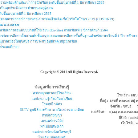
นความพร้อมด้านพัฒนาการนักเรียนระดับชั้นอนุบาลปีที่ 1 ปีการศึกษา 2565
ป็นลูกจ้างชั่วคราว ตำแหน่งครูผู้สอน
บชั้นอนุบาลปีที่ 1 ปีการศึกษา 2565
ในช่วงสถานการณ์การแพร่ระบาดของโรคติดเชื้อไวรัสโคโรนา 2019 (COVID-19)
าณ พ.ศ.๒๕๖๔
เรียนการสอนแบบปกติที่โรงเรียน (On-Site) ภาคเรียนที่ 1 ปีการศึกษา 2564
รจัดการศึกษาตั้งแต่ระดับชั้นอนุบาลจนจบการศึกษาขั้นพื้นฐานสำหรับภาคเรียนที่ 1 ปีการศึกษา
บาลเมืองใหม่ชลบุรี การประกันอุบัติเหตุ(หมู่)นักเรียน
ละประถมศึกษา
Copyright © 2011 All Rights Reserved.
ข้อมูลเพื่อการเรียนรู้
สวนพฤกษศาสตร์โรงเรียน
โรงเรียน อนุบ
แหล่งความรู้เกี่ยวกับอาเซียน
ที่อยู่ : เลขที่ ๓๓๓/๓ หมู
โรคภัยไกล้ตัว
จังหวัด : ชลบุรี 
DLTV มูลนิธิการศึกษาทางไกลผ่านดาวเทียม
เบอร์โทร : +(๖๖) ๓๘-๓๙๘๐
ทรูปลูกปัญญา
อีเมล : mmc
เผยแพร่งานวิจัย
เว็บไซต์ :
ทำเนียบศิษย์เก่า
แหล่งท่องเที่ยวจังหวัดชลบุรี
โรงเรียนปลอดบุหรี่