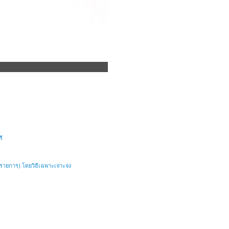
ี
 ๑ รายการ) โดยวิธีเฉพาะเจาะจง