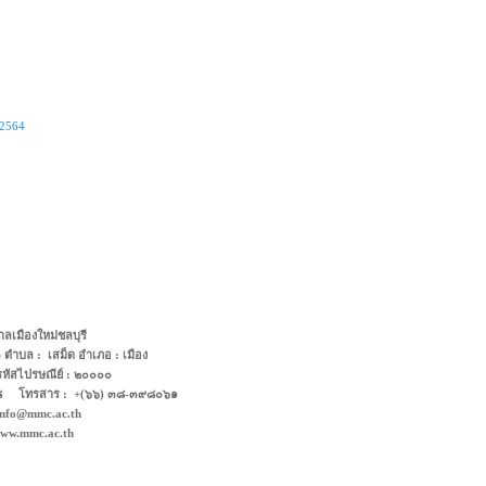
 2564
าลเมืองใหม่ชลบุรี
่ ๓ ตำบล : เสม็ด อำเภอ : เมือง
รหัสไปรษณีย์ : ๒๐๐๐๐
๕๘ โทรสาร : +(๖๖) ๓๘-๓๙๘๐๖๑
info@mmc.ac.th
 www.mmc.ac.th