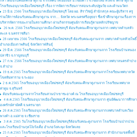
กล่าวต้อนรับคณะศึกษาดูงาน จากเทศบาลเมืองนะ อ.เชียงดาว จ.เชียงใหม่ ที่ได้เข้าศึกษาดูงาน
โรงเรียนอนุบาลเมืองใหม่ชลบุรี เรื่อง การจัดการเรียนการสอนระดับปฐมวัย และด้านนวัตก
23 มิ.ย. 2566 โรงเรียนอนุบาลเมืองใหม่ชลบุรี โดย ผอ. สิราวิชญ์ สำนักสกุล คณะผู้บริหาร ครู
ร่วมให้การต้อนรับคณะศึกษาดูงาน จาก.... จังหวัด พระนครศรีอยุธยา ซึ่งเข้าศึกษาดูงานเรื่องการ
บริหารจัดการขยะภายในสถานศึกษา ผ่านกิจกรรมศูนย์การเรียนรู้ตามหลักปรัชญาข
26 พ.ค. 2566 โรงเรียนอนุบาลเมืองใหม่ชลบุรี ต้อนรับคณะศึกษาดูงานจาก เทศบาลตำบลหัว
ทะเล จ.นครราชสีมา
28 เมษายน 2566 โรงเรียนอนุบาลเมืองใหม่ชลบุรี ต้องรับคณะดูงานจาก เทศบาลตำบลหัวยโพธิ์
อำเภอเมืองกาพสินธุ์ จังหวัดกาฬสินธุ์
29 มี.ค. 2566 โรงเรียนอนุบาลเมืองใหม่ชลบุรี ต้อนรับคณะศึกษาดูงานจาก โรงเรียนบ้านหนอง
ปลาซิว จ.กาญจนบุรี
27 ก.พ. 2566 โรงเรียนอนุบาลเมืองใหม่ชลบุรี ต้อนรับคณะศึกษาดูงานจาก เทศบาลนครลำปาง
จ.ลำปาง
19 ธ.ค.2565 โรงเรียนอนุบาลเมืองใหม่ชลบุรี ต้อนรับคณะศึกษาดูงานจากโรงเรียนเทศบาลวัด
โขดทิมทาราม จ.ระยอง
2 ธ.ค.2565 โรงเรียนอนุบาลเมืองใหม่ชลบุรี ต้อนรับคณะศึกษาดูงานจาก โรงเรียนเทศบาล
ท่าตูม จ.สุรินทร์
ต้อนรับคณะดูงานจากโรงเรียนสวนป่าเขาชะอางค์ ณ โรงเรียนอนุบาลเมืองใหม่ชลบุรี
4 ต.ค.2565 โรงเรียนอนุบาลเมืองใหม่ชลบุรี ต้อนรับคณะศึกษาดูงานจาก ศูนย์พัฒนาการศึกษา
องครักษ์สามัคคี จ.นครนายก
26 ส.ค.2565 โรงเรียนอนุบาลเมืองใหม่ชลบุรี ต้อนรับคณะศึกษาดูงานจากเทศบาลตำบลเวียง
พางคำ อ.แม่สาย จ.เชียงราย
3 ส.ค. 2565 วันโรงเรียนอนุบาลเมืองใหม่ชลบุรีต้อนรับคณะดูงานจาก โรงเรียนบ้านปากปวน
และโรงเรียนบ้านกุดโง้งวังเดื่อ อำเภอวังสะพุง จังหวัดเลย
25 ก.ค.2565 โรงเรียนอนุบาลเมืองใหม่ชลบุรี ต้อนรับคณะศึกษาดูงานจาก สำนักงานเขตพื้นที่