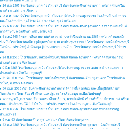
องครักษ์สามัคคี จ.นครนายก
26 ส.ค.2565 โรงเรียนอนุบาลเมืองใหม่ชลบุรี ต้อนรับคณะศึกษาดูงานจากเทศบาลตำบลเวียง
พางคำ อ.แม่สาย จ.เชียงราย
3 ส.ค. 2565 วันโรงเรียนอนุบาลเมืองใหม่ชลบุรีต้อนรับคณะดูงานจาก โรงเรียนบ้านปากปวน
และโรงเรียนบ้านกุดโง้งวังเดื่อ อำเภอวังสะพุง จังหวัดเลย
25 ก.ค.2565 โรงเรียนอนุบาลเมืองใหม่ชลบุรี ต้อนรับคณะศึกษาดูงานจาก สำนักงานเขตพื้นที่
การศึกษาประถมศึกษาเพชรบูรณ์เขต 3
6 ก.ค.2565 โครงการสืบสานศาสตร์พระราชา ประจำปีงบประมาณ 2565 เทศบาลตำบลเสม็ด
ร่วมกับ โรงเรียนวัดเสม็ด (วุฒิสุนทรวิทยา) ณ หอประชุมชาวชล 2 โรงเรียนอนุบาลเมืองใหม่ชลบุรี
โดยมี นายสิราวิชญ์ สำนักสกุล ผู้อำนวยการสถานศึกษาโรงเรียนอนุบาลเมืองใหม่ชลบุรี ให้การ
ต้อ
24 มิ.ย.2565 โรงเรียนอนุบาลเมืองใหม่ชลบุรีต้อนรับคณะดูงานจาก เทศบาลตำบลร้องกวาง
อำเภอร้องกวาง จังหวัดแพร่
9 มิ.ย.2565 โรงเรียนอนุบาลเมืองใหม่ชลบุรีต้อนรับคณะดูงานจาก เทศบาลตำบลหนองขาว
อำเภอท่าม่วง จังหวัดกาญจนบุรี
วันที่ 6 มิ.ย. 2565 โรงเรียนอนุบาลเมืองใหม่ชลบุรี ต้อนรับคณะศึกษาดูงานจาก โรงเรียนบ้าน
วังใหญ่ อ.เทพา จ.สงขลา
30 เม.ย. 2565 ต้อนรับคณะศึกษาดูงานด้านการจัดการสิ่งแวดล้อม และเพิ่มภูมิทัศน์ภายใน
วิทยาลัย จากวิทยาลัยอาชีวศึกษานครปฐม ณ โรงเรียนอนุบาลเมืองใหม่ชลบุรี
นายธนู ขวัญเดช รองปลัดกระทรวงศึกษาธิการ, นายประสิทธิ์ เขียวศรี ศึกษาธิการภาค 8 พร้อม
คณะ เข้าเยี่ยมชม ให้กำลังใจ ในการดำเนินงานของ โรงเรียนอนุบาลเมืองใหม่ชลบุรี
17 ธ.ค.2563 โรงเรียนอนุบาลเมืองใหม่ชลบุรี ต้อนรับคณะดูงานจากมหาวิทยาลัยราชภัฏ
กำแพงเพชร
6 พ.ย. 63 ต้อนรับคณะศึกษาดูงานจากมหาวิทยาลัยนอร์ทกรุงเทพ
22 ต.ค.2563 โรงเรียนอนุบาลเมืองใหม่ชลบุรี ต้อนรับคณะศึกษาดูงานจากจังหวัดเพชรบุรี