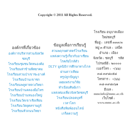
Copyright © 2011 All Rights Reserved.
โรงเรียน อนุบาลเมือง
ใหม่ชลบุรี
ที่อยู่ : เลขที่ ๓๓๓/๓
ข้อมูลเพื่อการเรียนรู้
องค์กรที่เกี่ยวข้อง
หมู่ ๓ ตำบล : เสม็ด
สวนพฤกษศาสตร์โรงเรียน
อำเภอ : เมือง
องค์การบริหารส่วนจังหวัด
แหล่งความรู้เกี่ยวกับอาเซียน
จังหวัด : ชลบุรี รหัส
ชลบุรี
โรคภัยไกล้ตัว
ไปรษณีย์ : ๒๐๐๐๐
โรงเรียนชุมชนวัดหนองค้อ
DLTV มูลนิธิการศึกษาทางไกล
เบอร์โทร : +(๖๖)
โรงเรียนท่าข้ามพิทยาคม
ผ่านดาวเทียม
๓๘-๓๙๘๐๕๘
โรงเรียนสวนป่าเขาชะอางค์
ทรูปลูกปัญญา
โทรสาร : +(๖๖)
โรงเรียนบ้านเขาซก
เผยแพร่งานวิจัย
๓๘-๓๙๘๐๖๑
โรงเรียนพลูตาหลวงวิทยา
ทำเนียบศิษย์เก่า
อีเมล :
โรงเรียนบ้านคลองมือไทร
แหล่งท่องเที่ยวจังหวัดชลบุรี
mmcinfo@mmc.ac.th
โรงเรียนบ้านหนองใหญ่
โรงเรียนปลอดบุหรี่
เว็บไซต์ :
โรงเรียนวัดเขาเชิงเทียน
www.mmc.ac.th
เวลาโลก
โรงเรียนวัดยุคลราษฎร์
หนังสือพิมพ์ออนไลน์
โรงเรียนหัวถนนวิทยา
เกร็ดความรู้