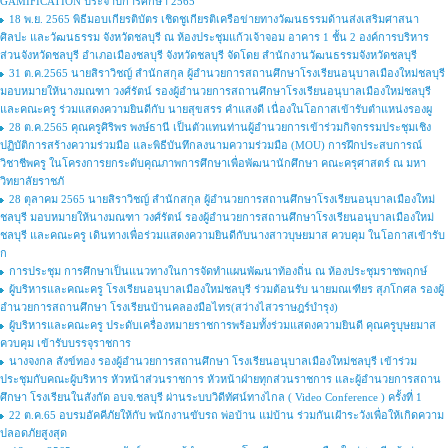
GAMIFICATION ประจำปีการศึกษา 2565
18 พ.ย. 2565 พิธีมอบเกียรติบัตร เชิดชูเกียรติเครือข่ายทางวัฒนธรรมด้านส่งเสริมศาสนา
ศิลปะ และวัฒนธรรม จังหวัดชลบุรี ณ ห้องประชุมแก้วเจ้าจอม อาคาร 1 ชั้น 2 องค์การบริหาร
ส่วนจังหวัดชลบุรี อำเภอเมืองชลบุรี จังหวัดชลบุรี จัดโดย สำนักงานวัฒนธรรมจังหวัดชลบุรี
31 ต.ค.2565 นายสิราวิชญ์ สำนักสกุล ผู้อำนวยการสถานศึกษาโรงเรียนอนุบาลเมืองใหม่ชลบุรี
มอบหมายให้นางมณฑา วงศ์รัตน์ รองผู้อำนวยการสถานศึกษาโรงเรียนอนุบาลเมืองใหม่ชลบุรี
และคณะครู ร่วมแสดงความยินดีกับ นายสุขสรร คำแสงดี เนื่องในโอกาสเข้ารับตำแหน่งรองผู
28 ต.ค.2565 คุณครูศิริพร พงษ์ธานี เป็นตัวแทนท่านผู้อำนวยการเข้าร่วมกิจกรรมประชุมเชิง
ปฏิบัติการสร้างความร่วมมือ และพิธีบันทึกลงนามความร่วมมือ (MOU) การฝึกประสบการณ์
วิชาชีพครู ในโครงการยกระดับคุณภาพการศึกษาเพื่อพัฒนานักศึกษา คณะครุศาสตร์ ณ มหา
วิทยาลัยราชภั
28 ตุลาคม 2565 นายสิราวิชญ์ สำนักสกุล ผู้อำนวยการสถานศึกษาโรงเรียนอนุบาลเมืองใหม่
ชลบุรี มอบหมายให้นางมณฑา วงศ์รัตน์ รองผู้อำนวยการสถานศึกษาโรงเรียนอนุบาลเมืองใหม่
ชลบุรี และคณะครู เดินทางเพื่อร่วมแสดงความยินดีกับนางสาวบุษยมาส ควบคุม ในโอกาสเข้ารับ
ก
การประชุม การศึกษาเป็นแนวทางในการจัดทำแผนพัฒนาท้องถิ่น ณ ห้องประชุมราชพฤกษ์
ผู้บริหารและคณะครู โรงเรียนอนุบาลเมืองใหม่ชลบุรี ร่วมต้อนรับ นายมณเฑียร สุภโกศล รองผู้
อำนวยการสถานศึกษา โรงเรียนบ้านคลองมือไทร(สว่างไสวราษฎร์บำรุง)
ผู้บริหารและคณะครู ประดับเครื่องหมายราชการพร้อมทั้งร่วมแสดงความยินดี คุณครูบุษยมาส
ควบคุม เข้ารับบรรจุราชการ
นางจงกล สังข์ทอง รองผู้อำนวยการสถานศึกษา โรงเรียนอนุบาลเมืองใหม่ชลบุรี เข้าร่วม
ประชุมกับคณะผู้บริหาร หัวหน้าส่วนราชการ หัวหน้าฝ่ายทุกส่วนราชการ และผู้อำนวยการสถาน
ศึกษา โรงเรียนในสังกัด อบจ.ชลบุรี ผ่านระบบวิดีทัศน์ทางไกล ( Video Conference ) ครั้งที่ 1
22 ต.ค.65 อบรมอัคคีภัยให้กับ พนักงานขับรถ พ่อบ้าน แม่บ้าน ร่วมกันเฝ้าระวังเพื่อให้เกิดความ
ปลอดภัยสูงสุด