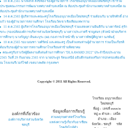
18 ต.ค.2565 นางจงกล สังข์ทอง รองผู้อำนวยการ โรงเรียนอนุบาลเมืองใหม่ชลบุรี เข้าร่วม
ประชุมคณะกรรมการพัฒนาเทศบาลตำบลเสม็ด ณ ห้องประชุมสำนักงานเทศบาลตำบลเสม็ด ณ
ห้องประชุมสำนักงานเทศบาลตำบลเสม็ด
14 ต.ค.2565 ผู้บริหารและคณะครูโรงเรียนอนุบาลเมืองใหม่ชลบุรี ร่วมต้อนรับ นายจิรศักดิ์ อ่าง
แก้ว รองผู้อำนวยการสถานศึกษา โรงเรียนวัดเขาเชิงเทียนเทพาราม
11 ต.ค.2565 ผู้บริหารโรงเรียนอนุบาลเมืองใหม่ชลบุรี ร่วมแสดงความยินดีกับ นางดารัตน์ สุรัก
ขกะ (รองปลัดองค์การบริหารส่วนจังหวัดชลบุรี) นางสาวประภาศรี ชาญสมร (หัวหน้าฝ่ายบริหาร
การศึกษา) นางกัญญา ดินดะบุระ (ผอ.กองการเจ้าหน้าที่) นางสาวพัชญ์ศิญาดา นภพันธุ์
10 ต.ค.2565 รอง มณฑา วงศ์รัตน์ และคณะครู เป็นตัวแทนท่านผู้อำนวยการ ร่วมเป็นเกียรติ
ต้อนรับรองผู้อำนวยการสถานศึกษาโรงเรียนท่าข้ามพิทยาคม
คณะครูรับรางวัลผู้มีผลงานดีเด่นด้านการศึกษา "DLA AWARD 2022" ประจำปีงบประมาณ
2565 วันที่ 29 กันยายน 2565 จาก นายประยูร รัตนเสนีย์ อธิบดีกรมส่งเสริมการปกครองท้องถิ่น
ณ โรงแรมรีเวอร์ไซด์ เขตบางพลัด กรุงเทพฯ
Copyright © 2011 All Rights Reserved.
โรงเรียน อนุบาลเมือง
ใหม่ชลบุรี
ที่อยู่ : เลขที่ ๓๓๓/๓
ข้อมูลเพื่อการเรียนรู้
องค์กรที่เกี่ยวข้อง
หมู่ ๓ ตำบล : เสม็ด
สวนพฤกษศาสตร์โรงเรียน
อำเภอ : เมือง
องค์การบริหารส่วนจังหวัด
แหล่งความรู้เกี่ยวกับอาเซียน
จังหวัด : ชลบุรี รหัส
ชลบุรี
โรคภัยไกล้ตัว