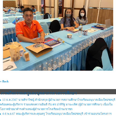
« Back
ภาพกิจกรรมครูและบุคลากรทางการศึกษา
13 ธ.ค.2567 นายสิราวิชญ์ สำนักสกุล ผู้อำนวยการสถานศึกษาโรงเรียนอนุบาลเมืองใหม่ชลบุรี
พร้อมคณะผู้บริหาร ร่วมแสดงความยินดี กับ ดร.ปาลีรัฐ มานะเลิศ (ผู้อำนวยการศึกษา) เนื่องใน
โอกาสย้ายมาดำรงตำแหน่งผู้อำนวยการโรงเรียนบ้านเขาซก
4-6 พ.ย.67 คณะผู้บริหารและคุณครู โรงเรียนอนุบาลเมืองใหม่ชลบุรี เข้าร่วมอบรมโครงการ