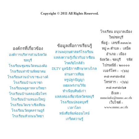
Copyright © 2011 All Rights Reserved.
โรงเรียน อนุบาลเมือง
ใหม่ชลบุรี
ที่อยู่ : เลขที่ ๓๓๓/๓
ข้อมูลเพื่อการเรียนรู้
องค์กรที่เกี่ยวข้อง
หมู่ ๓ ตำบล : เสม็ด
สวนพฤกษศาสตร์โรงเรียน
อำเภอ : เมือง
องค์การบริหารส่วนจังหวัด
แหล่งความรู้เกี่ยวกับอาเซียน
จังหวัด : ชลบุรี รหัส
ชลบุรี
โรคภัยไกล้ตัว
ไปรษณีย์ : ๒๐๐๐๐
โรงเรียนชุมชนวัดหนองค้อ
DLTV มูลนิธิการศึกษาทางไกล
เบอร์โทร : +(๖๖)
โรงเรียนท่าข้ามพิทยาคม
ผ่านดาวเทียม
๓๘-๓๙๘๐๕๘
โรงเรียนสวนป่าเขาชะอางค์
ทรูปลูกปัญญา
โทรสาร : +(๖๖)
โรงเรียนบ้านเขาซก
เผยแพร่งานวิจัย
๓๘-๓๙๘๐๖๑
โรงเรียนพลูตาหลวงวิทยา
ทำเนียบศิษย์เก่า
อีเมล :
โรงเรียนบ้านคลองมือไทร
แหล่งท่องเที่ยวจังหวัดชลบุรี
mmcinfo@mmc.ac.th
โรงเรียนบ้านหนองใหญ่
โรงเรียนปลอดบุหรี่
เว็บไซต์ :
โรงเรียนวัดเขาเชิงเทียน
www.mmc.ac.th
เวลาโลก
โรงเรียนวัดยุคลราษฎร์
หนังสือพิมพ์ออนไลน์
โรงเรียนหัวถนนวิทยา
เกร็ดความรู้