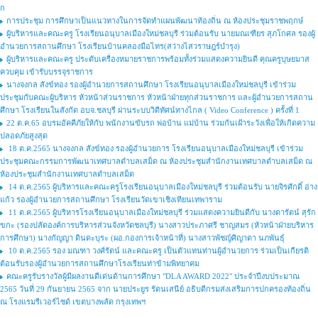
ก
การประชุม การศึกษาเป็นแนวทางในการจัดทำแผนพัฒนาท้องถิ่น ณ ห้องประชุมราชพฤกษ์
ผู้บริหารและคณะครู โรงเรียนอนุบาลเมืองใหม่ชลบุรี ร่วมต้อนรับ นายมณเฑียร สุภโกศล รองผู้
อำนวยการสถานศึกษา โรงเรียนบ้านคลองมือไทร(สว่างไสวราษฎร์บำรุง)
ผู้บริหารและคณะครู ประดับเครื่องหมายราชการพร้อมทั้งร่วมแสดงความยินดี คุณครูบุษยมาส
ควบคุม เข้ารับบรรจุราชการ
นางจงกล สังข์ทอง รองผู้อำนวยการสถานศึกษา โรงเรียนอนุบาลเมืองใหม่ชลบุรี เข้าร่วม
ประชุมกับคณะผู้บริหาร หัวหน้าส่วนราชการ หัวหน้าฝ่ายทุกส่วนราชการ และผู้อำนวยการสถาน
ศึกษา โรงเรียนในสังกัด อบจ.ชลบุรี ผ่านระบบวิดีทัศน์ทางไกล ( Video Conference ) ครั้งที่ 1
22 ต.ค.65 อบรมอัคคีภัยให้กับ พนักงานขับรถ พ่อบ้าน แม่บ้าน ร่วมกันเฝ้าระวังเพื่อให้เกิดความ
ปลอดภัยสูงสุด
18 ต.ค.2565 นางจงกล สังข์ทอง รองผู้อำนวยการ โรงเรียนอนุบาลเมืองใหม่ชลบุรี เข้าร่วม
ประชุมคณะกรรมการพัฒนาเทศบาลตำบลเสม็ด ณ ห้องประชุมสำนักงานเทศบาลตำบลเสม็ด ณ
ห้องประชุมสำนักงานเทศบาลตำบลเสม็ด
14 ต.ค.2565 ผู้บริหารและคณะครูโรงเรียนอนุบาลเมืองใหม่ชลบุรี ร่วมต้อนรับ นายจิรศักดิ์ อ่าง
แก้ว รองผู้อำนวยการสถานศึกษา โรงเรียนวัดเขาเชิงเทียนเทพาราม
11 ต.ค.2565 ผู้บริหารโรงเรียนอนุบาลเมืองใหม่ชลบุรี ร่วมแสดงความยินดีกับ นางดารัตน์ สุรัก
ขกะ (รองปลัดองค์การบริหารส่วนจังหวัดชลบุรี) นางสาวประภาศรี ชาญสมร (หัวหน้าฝ่ายบริหาร
การศึกษา) นางกัญญา ดินดะบุระ (ผอ.กองการเจ้าหน้าที่) นางสาวพัชญ์ศิญาดา นภพันธุ์
10 ต.ค.2565 รอง มณฑา วงศ์รัตน์ และคณะครู เป็นตัวแทนท่านผู้อำนวยการ ร่วมเป็นเกียรติ
ต้อนรับรองผู้อำนวยการสถานศึกษาโรงเรียนท่าข้ามพิทยาคม
คณะครูรับรางวัลผู้มีผลงานดีเด่นด้านการศึกษา "DLA AWARD 2022" ประจำปีงบประมาณ
2565 วันที่ 29 กันยายน 2565 จาก นายประยูร รัตนเสนีย์ อธิบดีกรมส่งเสริมการปกครองท้องถิ่น
ณ โรงแรมรีเวอร์ไซด์ เขตบางพลัด กรุงเทพฯ