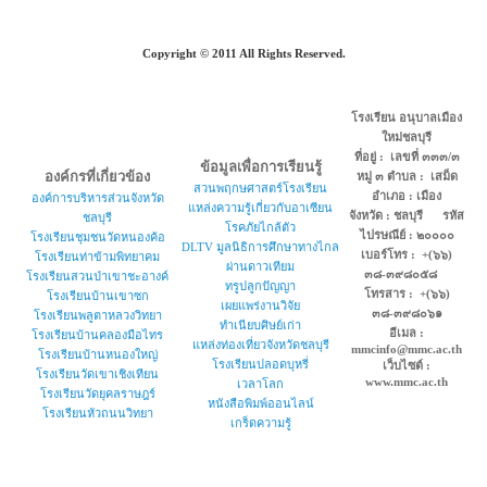
Copyright © 2011 All Rights Reserved.
โรงเรียน อนุบาลเมือง
ใหม่ชลบุรี
ที่อยู่ : เลขที่ ๓๓๓/๓
ข้อมูลเพื่อการเรียนรู้
องค์กรที่เกี่ยวข้อง
หมู่ ๓ ตำบล : เสม็ด
สวนพฤกษศาสตร์โรงเรียน
อำเภอ : เมือง
องค์การบริหารส่วนจังหวัด
แหล่งความรู้เกี่ยวกับอาเซียน
จังหวัด : ชลบุรี รหัส
ชลบุรี
โรคภัยไกล้ตัว
ไปรษณีย์ : ๒๐๐๐๐
โรงเรียนชุมชนวัดหนองค้อ
DLTV มูลนิธิการศึกษาทางไกล
เบอร์โทร : +(๖๖)
โรงเรียนท่าข้ามพิทยาคม
ผ่านดาวเทียม
๓๘-๓๙๘๐๕๘
โรงเรียนสวนป่าเขาชะอางค์
ทรูปลูกปัญญา
โทรสาร : +(๖๖)
โรงเรียนบ้านเขาซก
เผยแพร่งานวิจัย
๓๘-๓๙๘๐๖๑
โรงเรียนพลูตาหลวงวิทยา
ทำเนียบศิษย์เก่า
อีเมล :
โรงเรียนบ้านคลองมือไทร
แหล่งท่องเที่ยวจังหวัดชลบุรี
mmcinfo@mmc.ac.th
โรงเรียนบ้านหนองใหญ่
โรงเรียนปลอดบุหรี่
เว็บไซต์ :
โรงเรียนวัดเขาเชิงเทียน
www.mmc.ac.th
เวลาโลก
โรงเรียนวัดยุคลราษฎร์
หนังสือพิมพ์ออนไลน์
โรงเรียนหัวถนนวิทยา
เกร็ดความรู้