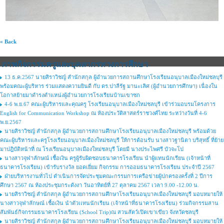
« Back
ภาพกิจกรรมครูและบุคลากรทางการศึกษา
13 ธ.ค.2567 นายสิราวิชญ์ สำนักสกุล ผู้อำนวยการสถานศึกษาโรงเรียนอนุบาลเมืองใหม่ชลบุรี
พร้อมคณะผู้บริหาร ร่วมแสดงความยินดี กับ ดร.ปาลีรัฐ มานะเลิศ (ผู้อำนวยการศึกษา) เนื่องใน
โอกาสย้ายมาดำรงตำแหน่งผู้อำนวยการโรงเรียนบ้านเขาซก
4-6 พ.ย.67 คณะผู้บริหารและคุณครู โรงเรียนอนุบาลเมืองใหม่ชลบุรี เข้าร่วมอบรมโครงการ
English for Communication Workshop ณ ห้องประวัติสาสตร์ราชวงศ์ไทย ระหว่างวันที่ 4-6
พ.ย.2567
นายสิราวิชญ์ สำนักสกุล ผู้อำนวยการสถานศึกษาโรงเรียนอนุบาลเมืองใหม่ชลบุรี พร้อมด้วย
คณะผู้บริหารและครูโรงเรียนอนุบาลเมืองใหม่ชลบุรี ให้การต้อนรับ นางสาวฐานิตา บริสุทธิ์ ที่ย้าย
มาปฎิบัติหน้าที่ ณ โรงเรียนอนุบาลเมืองใหม่ชลบุรี โดยมี นางประไพศรี บัวจะโป
นางสาวจุฬาลักษณ์ เชื้อเงิน ครูผู้รับผิดชอบธนาคารโรงเรียน นำผู้แทนนักเรียน (เจ้าหน้าที่
ธนาคารโรงเรียน) เข้ารับรางวัล ยอดเยี่ยม กิจกรรม การออมธนาคารโรงเรียน ประจำปี 2567
ฝ่ายบริหารงานทั่วไป ดำเนินการจัดประชุมคณะกรรมการเครือข่ายผู้ปกครองครั้งที่ 2 ปีการ
ศึกษา 2567 ณ ห้องประชุมกระดังงา วันอาทิตย์ที่ 27 ตุลาคม 2567 เวลา 9.00 -12.00 น.
นายสิราวิชญ์ สำนักสกุล ผู้อำนวยการสถานศึกษาโรงเรียนอนุบาลเมืองใหม่ชลบุรี มอบหมายให้
นางสาวจุฬาลักษณ์ เชื้อเงิน นำตัวเเทนนักเรียน (เจ้าหน้าที่ธนาคารโรงเรียน) ร่วมกิจกรรมสาน
สัมพันธ์กิจกรรมธนาคารโรงเรียน (School Trip)ณ สวนสัตว์เปิดเขาเขียว จังหวัดชลบุรี
นายสิราวิชญ์ สำนักสกุล ผู้อำนวยการสถานศึกษาโรงเรียนอนุบาลเมืองใหม่ชลบุรี มอบหมายให้