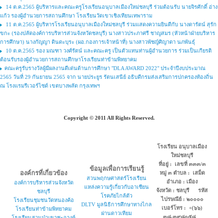
14 ต.ค.2565 ผู้บริหารและคณะครูโรงเรียนอนุบาลเมืองใหม่ชลบุรี ร่วมต้อนรับ นายจิรศักดิ์ อ่าง
แก้ว รองผู้อำนวยการสถานศึกษา โรงเรียนวัดเขาเชิงเทียนเทพาราม
11 ต.ค.2565 ผู้บริหารโรงเรียนอนุบาลเมืองใหม่ชลบุรี ร่วมแสดงความยินดีกับ นางดารัตน์ สุรัก
ขกะ (รองปลัดองค์การบริหารส่วนจังหวัดชลบุรี) นางสาวประภาศรี ชาญสมร (หัวหน้าฝ่ายบริหาร
การศึกษา) นางกัญญา ดินดะบุระ (ผอ.กองการเจ้าหน้าที่) นางสาวพัชญ์ศิญาดา นภพันธุ์
10 ต.ค.2565 รอง มณฑา วงศ์รัตน์ และคณะครู เป็นตัวแทนท่านผู้อำนวยการ ร่วมเป็นเกียรติ
ต้อนรับรองผู้อำนวยการสถานศึกษาโรงเรียนท่าข้ามพิทยาคม
คณะครูรับรางวัลผู้มีผลงานดีเด่นด้านการศึกษา "DLA AWARD 2022" ประจำปีงบประมาณ
2565 วันที่ 29 กันยายน 2565 จาก นายประยูร รัตนเสนีย์ อธิบดีกรมส่งเสริมการปกครองท้องถิ่น
ณ โรงแรมรีเวอร์ไซด์ เขตบางพลัด กรุงเทพฯ
Copyright © 2011 All Rights Reserved.
โรงเรียน อนุบาลเมือง
ใหม่ชลบุรี
ที่อยู่ : เลขที่ ๓๓๓/๓
ข้อมูลเพื่อการเรียนรู้
องค์กรที่เกี่ยวข้อง
หมู่ ๓ ตำบล : เสม็ด
สวนพฤกษศาสตร์โรงเรียน
อำเภอ : เมือง
องค์การบริหารส่วนจังหวัด
แหล่งความรู้เกี่ยวกับอาเซียน
จังหวัด : ชลบุรี รหัส
ชลบุรี
โรคภัยไกล้ตัว
ไปรษณีย์ : ๒๐๐๐๐
โรงเรียนชุมชนวัดหนองค้อ
DLTV มูลนิธิการศึกษาทางไกล
เบอร์โทร : +(๖๖)
โรงเรียนท่าข้ามพิทยาคม
ผ่านดาวเทียม
๓๘-๓๙๘๐๕๘
โรงเรียนสวนป่าเขาชะอางค์