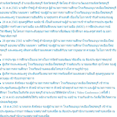
ส่วนจังหวัดชลบุรี อำเภอเมืองชลบุรี จังหวัดชลบุรี จัดโดย สำนักงานวัฒนธรรมจังหวัดชลบุรี
31 ต.ค.2565 นายสิราวิชญ์ สำนักสกุล ผู้อำนวยการสถานศึกษาโรงเรียนอนุบาลเมืองใหม่ชลบุรี
มอบหมายให้นางมณฑา วงศ์รัตน์ รองผู้อำนวยการสถานศึกษาโรงเรียนอนุบาลเมืองใหม่ชลบุรี
และคณะครู ร่วมแสดงความยินดีกับ นายสุขสรร คำแสงดี เนื่องในโอกาสเข้ารับตำแหน่งรองผู
28 ต.ค.2565 คุณครูศิริพร พงษ์ธานี เป็นตัวแทนท่านผู้อำนวยการเข้าร่วมกิจกรรมประชุมเชิง
ปฏิบัติการสร้างความร่วมมือ และพิธีบันทึกลงนามความร่วมมือ (MOU) การฝึกประสบการณ์
วิชาชีพครู ในโครงการยกระดับคุณภาพการศึกษาเพื่อพัฒนานักศึกษา คณะครุศาสตร์ ณ มหา
วิทยาลัยราชภั
28 ตุลาคม 2565 นายสิราวิชญ์ สำนักสกุล ผู้อำนวยการสถานศึกษาโรงเรียนอนุบาลเมืองใหม่
ชลบุรี มอบหมายให้นางมณฑา วงศ์รัตน์ รองผู้อำนวยการสถานศึกษาโรงเรียนอนุบาลเมืองใหม่
ชลบุรี และคณะครู เดินทางเพื่อร่วมแสดงความยินดีกับนางสาวบุษยมาส ควบคุม ในโอกาสเข้ารับ
ก
การประชุม การศึกษาเป็นแนวทางในการจัดทำแผนพัฒนาท้องถิ่น ณ ห้องประชุมราชพฤกษ์
ผู้บริหารและคณะครู โรงเรียนอนุบาลเมืองใหม่ชลบุรี ร่วมต้อนรับ นายมณเฑียร สุภโกศล รองผู้
อำนวยการสถานศึกษา โรงเรียนบ้านคลองมือไทร(สว่างไสวราษฎร์บำรุง)
ผู้บริหารและคณะครู ประดับเครื่องหมายราชการพร้อมทั้งร่วมแสดงความยินดี คุณครูบุษยมาส
ควบคุม เข้ารับบรรจุราชการ
นางจงกล สังข์ทอง รองผู้อำนวยการสถานศึกษา โรงเรียนอนุบาลเมืองใหม่ชลบุรี เข้าร่วม
ประชุมกับคณะผู้บริหาร หัวหน้าส่วนราชการ หัวหน้าฝ่ายทุกส่วนราชการ และผู้อำนวยการสถาน
ศึกษา โรงเรียนในสังกัด อบจ.ชลบุรี ผ่านระบบวิดีทัศน์ทางไกล ( Video Conference ) ครั้งที่ 1
22 ต.ค.65 อบรมอัคคีภัยให้กับ พนักงานขับรถ พ่อบ้าน แม่บ้าน ร่วมกันเฝ้าระวังเพื่อให้เกิดความ
ปลอดภัยสูงสุด
18 ต.ค.2565 นางจงกล สังข์ทอง รองผู้อำนวยการ โรงเรียนอนุบาลเมืองใหม่ชลบุรี เข้าร่วม
ประชุมคณะกรรมการพัฒนาเทศบาลตำบลเสม็ด ณ ห้องประชุมสำนักงานเทศบาลตำบลเสม็ด ณ
ห้องประชุมสำนักงานเทศบาลตำบลเสม็ด