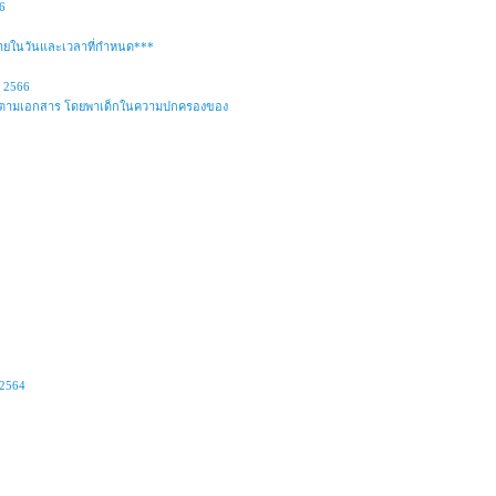
6
ภายในวันและเวลาที่กำหนด***
์ 2566
ง 4 ปี ตามเอกสาร โดยพาเด็กในความปกครองของ
 2564