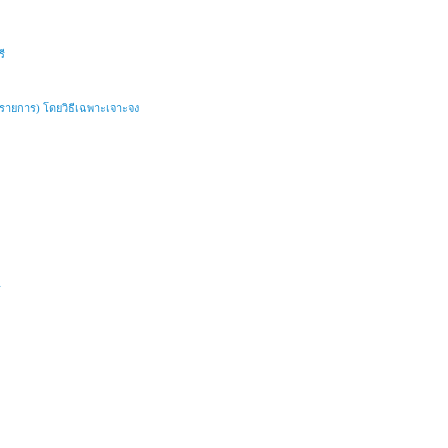
ี
 ๑ รายการ) โดยวิธีเฉพาะเจาะจง
ี