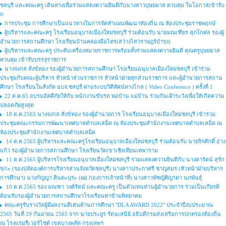
ชลบุรี และคณะครู เดินทางเพื่อร่วมแสดงความยินดีกับนางสาวบุษยมาส ควบคุม ในโอกาสเข้ารับ
ก
การประชุม การศึกษาเป็นแนวทางในการจัดทำแผนพัฒนาท้องถิ่น ณ ห้องประชุมราชพฤกษ์
ผู้บริหารและคณะครู โรงเรียนอนุบาลเมืองใหม่ชลบุรี ร่วมต้อนรับ นายมณเฑียร สุภโกศล รองผู้
อำนวยการสถานศึกษา โรงเรียนบ้านคลองมือไทร(สว่างไสวราษฎร์บำรุง)
ผู้บริหารและคณะครู ประดับเครื่องหมายราชการพร้อมทั้งร่วมแสดงความยินดี คุณครูบุษยมาส
ควบคุม เข้ารับบรรจุราชการ
นางจงกล สังข์ทอง รองผู้อำนวยการสถานศึกษา โรงเรียนอนุบาลเมืองใหม่ชลบุรี เข้าร่วม
ประชุมกับคณะผู้บริหาร หัวหน้าส่วนราชการ หัวหน้าฝ่ายทุกส่วนราชการ และผู้อำนวยการสถาน
ศึกษา โรงเรียนในสังกัด อบจ.ชลบุรี ผ่านระบบวิดีทัศน์ทางไกล ( Video Conference ) ครั้งที่ 1
22 ต.ค.65 อบรมอัคคีภัยให้กับ พนักงานขับรถ พ่อบ้าน แม่บ้าน ร่วมกันเฝ้าระวังเพื่อให้เกิดความ
ปลอดภัยสูงสุด
18 ต.ค.2565 นางจงกล สังข์ทอง รองผู้อำนวยการ โรงเรียนอนุบาลเมืองใหม่ชลบุรี เข้าร่วม
ประชุมคณะกรรมการพัฒนาเทศบาลตำบลเสม็ด ณ ห้องประชุมสำนักงานเทศบาลตำบลเสม็ด ณ
ห้องประชุมสำนักงานเทศบาลตำบลเสม็ด
14 ต.ค.2565 ผู้บริหารและคณะครูโรงเรียนอนุบาลเมืองใหม่ชลบุรี ร่วมต้อนรับ นายจิรศักดิ์ อ่าง
แก้ว รองผู้อำนวยการสถานศึกษา โรงเรียนวัดเขาเชิงเทียนเทพาราม
11 ต.ค.2565 ผู้บริหารโรงเรียนอนุบาลเมืองใหม่ชลบุรี ร่วมแสดงความยินดีกับ นางดารัตน์ สุรัก
ขกะ (รองปลัดองค์การบริหารส่วนจังหวัดชลบุรี) นางสาวประภาศรี ชาญสมร (หัวหน้าฝ่ายบริหาร
การศึกษา) นางกัญญา ดินดะบุระ (ผอ.กองการเจ้าหน้าที่) นางสาวพัชญ์ศิญาดา นภพันธุ์
10 ต.ค.2565 รอง มณฑา วงศ์รัตน์ และคณะครู เป็นตัวแทนท่านผู้อำนวยการ ร่วมเป็นเกียรติ
ต้อนรับรองผู้อำนวยการสถานศึกษาโรงเรียนท่าข้ามพิทยาคม
คณะครูรับรางวัลผู้มีผลงานดีเด่นด้านการศึกษา "DLA AWARD 2022" ประจำปีงบประมาณ
2565 วันที่ 29 กันยายน 2565 จาก นายประยูร รัตนเสนีย์ อธิบดีกรมส่งเสริมการปกครองท้องถิ่น
ณ โรงแรมรีเวอร์ไซด์ เขตบางพลัด กรุงเทพฯ