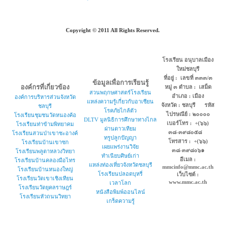
Copyright © 2011 All Rights Reserved.
โรงเรียน อนุบาลเมือง
ใหม่ชลบุรี
ที่อยู่ : เลขที่ ๓๓๓/๓
ข้อมูลเพื่อการเรียนรู้
องค์กรที่เกี่ยวข้อง
หมู่ ๓ ตำบล : เสม็ด
สวนพฤกษศาสตร์โรงเรียน
อำเภอ : เมือง
องค์การบริหารส่วนจังหวัด
แหล่งความรู้เกี่ยวกับอาเซียน
จังหวัด : ชลบุรี รหัส
ชลบุรี
โรคภัยไกล้ตัว
ไปรษณีย์ : ๒๐๐๐๐
โรงเรียนชุมชนวัดหนองค้อ
DLTV มูลนิธิการศึกษาทางไกล
เบอร์โทร : +(๖๖)
โรงเรียนท่าข้ามพิทยาคม
ผ่านดาวเทียม
๓๘-๓๙๘๐๕๘
โรงเรียนสวนป่าเขาชะอางค์
ทรูปลูกปัญญา
โทรสาร : +(๖๖)
โรงเรียนบ้านเขาซก
เผยแพร่งานวิจัย
๓๘-๓๙๘๐๖๑
โรงเรียนพลูตาหลวงวิทยา
ทำเนียบศิษย์เก่า
อีเมล :
โรงเรียนบ้านคลองมือไทร
แหล่งท่องเที่ยวจังหวัดชลบุรี
mmcinfo@mmc.ac.th
โรงเรียนบ้านหนองใหญ่
โรงเรียนปลอดบุหรี่
เว็บไซต์ :
โรงเรียนวัดเขาเชิงเทียน
www.mmc.ac.th
เวลาโลก
โรงเรียนวัดยุคลราษฎร์
หนังสือพิมพ์ออนไลน์
โรงเรียนหัวถนนวิทยา
เกร็ดความรู้