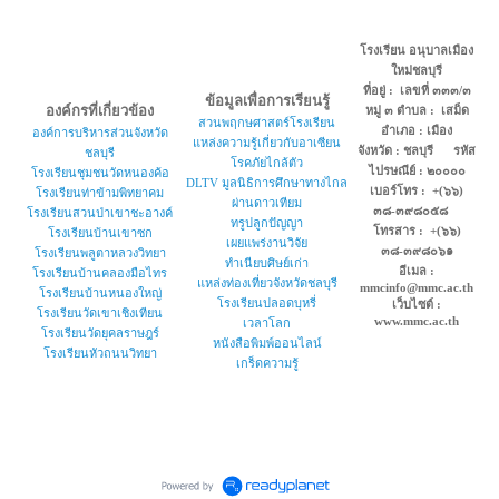
โรงเรียน อนุบาลเมือง
ใหม่ชลบุรี
ที่อยู่ : เลขที่ ๓๓๓/๓
ข้อมูลเพื่อการเรียนรู้
องค์กรที่เกี่ยวข้อง
หมู่ ๓ ตำบล : เสม็ด
สวนพฤกษศาสตร์โรงเรียน
อำเภอ : เมือง
องค์การบริหารส่วนจังหวัด
แหล่งความรู้เกี่ยวกับอาเซียน
จังหวัด : ชลบุรี รหัส
ชลบุรี
โรคภัยไกล้ตัว
ไปรษณีย์ : ๒๐๐๐๐
โรงเรียนชุมชนวัดหนองค้อ
DLTV มูลนิธิการศึกษาทางไกล
เบอร์โทร : +(๖๖)
โรงเรียนท่าข้ามพิทยาคม
ผ่านดาวเทียม
๓๘-๓๙๘๐๕๘
โรงเรียนสวนป่าเขาชะอางค์
ทรูปลูกปัญญา
โทรสาร : +(๖๖)
โรงเรียนบ้านเขาซก
เผยแพร่งานวิจัย
๓๘-๓๙๘๐๖๑
โรงเรียนพลูตาหลวงวิทยา
ทำเนียบศิษย์เก่า
อีเมล :
โรงเรียนบ้านคลองมือไทร
แหล่งท่องเที่ยวจังหวัดชลบุรี
mmcinfo@mmc.ac.th
โรงเรียนบ้านหนองใหญ่
โรงเรียนปลอดบุหรี่
เว็บไซต์ :
โรงเรียนวัดเขาเชิงเทียน
www.mmc.ac.th
เวลาโลก
โรงเรียนวัดยุคลราษฎร์
หนังสือพิมพ์ออนไลน์
โรงเรียนหัวถนนวิทยา
เกร็ดความรู้