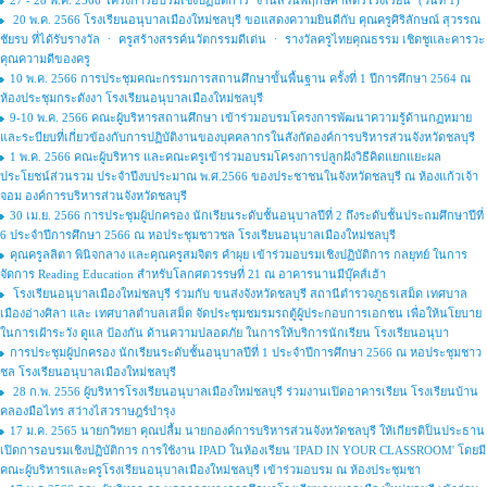
27 - 28 พ.ค. 2566 โครงการอบรมเชิงปฏิบัติการ "งานสวนพฤกษศาสตร์โรงเรียน" (วันที่ 1)
20 พ.ค. 2566 โรงเรียนอนุบาลเมืองใหม่ชลบุรี ขอแสดงความยินดีกับ คุณครูศิริลักษณ์ สุวรรณ
ชัยรบ ที่ได้รับรางวัล ㆍ ครูสร้างสรรค์นวัตกรรมดีเด่น ㆍ รางวัลครูไทยคุณธรรม เชิดชูและคารวะ
คุณความดีของครู
10 พ.ค. 2566 การประชุมคณะกรรมการสถานศึกษาขั้นพื้นฐาน ครั้งที่ 1 ปีการศึกษา 2564 ณ
ห้องประชุมกระดังงา โรงเรียนอนุบาลเมืองใหม่ชลบุรี
9-10 พ.ค. 2566 คณะผู้บริหารสถานศึกษา เข้าร่วมอบรมโครงการพัฒนาความรู้ด้านกฏหมาย
และระบียบที่เกี่ยวข้องกับการปฏิบัติงานของบุคคลากรในสังกัดองค์การบริหารส่วนจังหวัดชลบุรี
1 พ.ค. 2566 คณะผู้บริหาร และคณะครูเข้าร่วมอบรมโครงการปลูกฝังวิธีคิดแยกแยะผล
ประโยชน์ส่วนรวม ประจำปีงบประมาณ พ.ศ.2566 ของประชาชนในจังหวัดชลบุรี ณ ห้องแก้วเจ้า
จอม องค์การบริหารส่วนจังหวัดชลบุรี
30 เม.ย. 2566 การประชุมผู้ปกครอง นักเรียนระดับชั้นอนุบาลปีที่ 2 ถึงระดับชั้นประถมศึกษาปีที่
6 ประจำปีการศึกษา 2566 ณ หอประชุมชาวชล โรงเรียนอนุบาลเมืองใหม่ชลบุรี
คุณครูลลิตา พินิจกลาง และคุณครูสมจิตร คำผุย เข้าร่วมอบรมเชิงปฏิบัติการ กลยุทย์ ในการ
จัดการ Reading Education สำหรับโลกศตวรรษที่ 21 ณ อาคารนานมีบุ๊คส์เฮ้า
โรงเรียนอนุบาลเมืองใหม่ชลบุรี ร่วมกับ ขนส่งจังหวัดชลบุรี สถานีตำรวจภูธรเสม็ด เทศบาล
เมืองอ่างศิลา และ เทศบาลตำบลเสม็ด จัดประชุมชมรมรถตู้ผู้ประกอบการเอกชน เพื่อให้นโยบาย
ในการเฝ้าระวัง ดูแล ป้องกัน ด้านความปลอดภัย ในการให้บริการนักเรียน โรงเรียนอนุบา
การประชุมผู้ปกครอง นักเรียนระดับชั้นอนุบาลปีที่ 1 ประจำปีการศึกษา 2566 ณ หอประชุมชาว
ชล โรงเรียนอนุบาลเมืองใหม่ชลบุรี
28 ก.พ. 2556 ผู้บริหารโรงเรียนอนุบาลเมืองใหม่ชลบุรี ร่วมงานเปิดอาคารเรียน โรงเรียนบ้าน
คลองมือไทร สว่างไสวราษฎร์บำรุง
17 ม.ค. 2565 นายกวิทยา คุณปลื้ม นายกองค์การบริหารส่วนจังหวัดชลบุรี ให้เกียรติป็นประธาน
เปิดการอบรมเชิงปฏิบัติการ การใช้งาน IPAD ในห้องเรียน 'IPAD IN YOUR CLASSROOM' โดยมี
คณะผู้บริหารและครูโรงเรียนอนุบาลเมืองใหม่ชลบุรี เข้าร่วมอบรม ณ ห้องประชุมชา