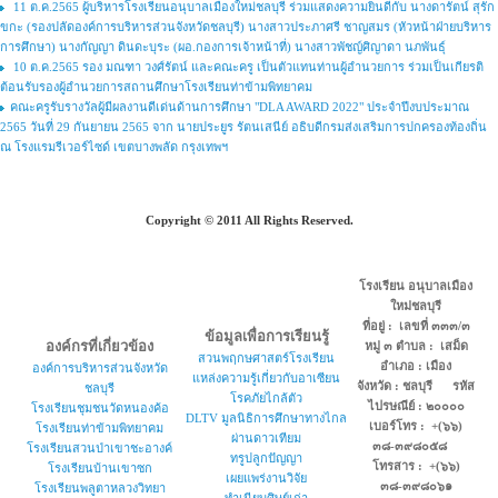
11 ต.ค.2565 ผู้บริหารโรงเรียนอนุบาลเมืองใหม่ชลบุรี ร่วมแสดงความยินดีกับ นางดารัตน์ สุรัก
ขกะ (รองปลัดองค์การบริหารส่วนจังหวัดชลบุรี) นางสาวประภาศรี ชาญสมร (หัวหน้าฝ่ายบริหาร
การศึกษา) นางกัญญา ดินดะบุระ (ผอ.กองการเจ้าหน้าที่) นางสาวพัชญ์ศิญาดา นภพันธุ์
10 ต.ค.2565 รอง มณฑา วงศ์รัตน์ และคณะครู เป็นตัวแทนท่านผู้อำนวยการ ร่วมเป็นเกียรติ
ต้อนรับรองผู้อำนวยการสถานศึกษาโรงเรียนท่าข้ามพิทยาคม
คณะครูรับรางวัลผู้มีผลงานดีเด่นด้านการศึกษา "DLA AWARD 2022" ประจำปีงบประมาณ
2565 วันที่ 29 กันยายน 2565 จาก นายประยูร รัตนเสนีย์ อธิบดีกรมส่งเสริมการปกครองท้องถิ่น
ณ โรงแรมรีเวอร์ไซด์ เขตบางพลัด กรุงเทพฯ
Copyright © 2011 All Rights Reserved.
โรงเรียน อนุบาลเมือง
ใหม่ชลบุรี
ที่อยู่ : เลขที่ ๓๓๓/๓
ข้อมูลเพื่อการเรียนรู้
องค์กรที่เกี่ยวข้อง
หมู่ ๓ ตำบล : เสม็ด
สวนพฤกษศาสตร์โรงเรียน
อำเภอ : เมือง
องค์การบริหารส่วนจังหวัด
แหล่งความรู้เกี่ยวกับอาเซียน
จังหวัด : ชลบุรี รหัส
ชลบุรี
โรคภัยไกล้ตัว
ไปรษณีย์ : ๒๐๐๐๐
โรงเรียนชุมชนวัดหนองค้อ
DLTV มูลนิธิการศึกษาทางไกล
เบอร์โทร : +(๖๖)
โรงเรียนท่าข้ามพิทยาคม
ผ่านดาวเทียม
๓๘-๓๙๘๐๕๘
โรงเรียนสวนป่าเขาชะอางค์
ทรูปลูกปัญญา
โทรสาร : +(๖๖)
โรงเรียนบ้านเขาซก
เผยแพร่งานวิจัย
๓๘-๓๙๘๐๖๑
โรงเรียนพลูตาหลวงวิทยา