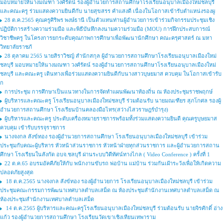
มอบหมายให้นางมณฑา วงศ์รัตน์ รองผู้อำนวยการสถานศึกษาโรงเรียนอนุบาลเมืองใหม่ชลบุรี
และคณะครู ร่วมแสดงความยินดีกับ นายสุขสรร คำแสงดี เนื่องในโอกาสเข้ารับตำแหน่งรองผู
28 ต.ค.2565 คุณครูศิริพร พงษ์ธานี เป็นตัวแทนท่านผู้อำนวยการเข้าร่วมกิจกรรมประชุมเชิง
ปฏิบัติการสร้างความร่วมมือ และพิธีบันทึกลงนามความร่วมมือ (MOU) การฝึกประสบการณ์
วิชาชีพครู ในโครงการยกระดับคุณภาพการศึกษาเพื่อพัฒนานักศึกษา คณะครุศาสตร์ ณ มหา
วิทยาลัยราชภั
28 ตุลาคม 2565 นายสิราวิชญ์ สำนักสกุล ผู้อำนวยการสถานศึกษาโรงเรียนอนุบาลเมืองใหม่
ชลบุรี มอบหมายให้นางมณฑา วงศ์รัตน์ รองผู้อำนวยการสถานศึกษาโรงเรียนอนุบาลเมืองใหม่
ชลบุรี และคณะครู เดินทางเพื่อร่วมแสดงความยินดีกับนางสาวบุษยมาส ควบคุม ในโอกาสเข้ารับ
ก
การประชุม การศึกษาเป็นแนวทางในการจัดทำแผนพัฒนาท้องถิ่น ณ ห้องประชุมราชพฤกษ์
ผู้บริหารและคณะครู โรงเรียนอนุบาลเมืองใหม่ชลบุรี ร่วมต้อนรับ นายมณเฑียร สุภโกศล รองผู้
อำนวยการสถานศึกษา โรงเรียนบ้านคลองมือไทร(สว่างไสวราษฎร์บำรุง)
ผู้บริหารและคณะครู ประดับเครื่องหมายราชการพร้อมทั้งร่วมแสดงความยินดี คุณครูบุษยมาส
ควบคุม เข้ารับบรรจุราชการ
นางจงกล สังข์ทอง รองผู้อำนวยการสถานศึกษา โรงเรียนอนุบาลเมืองใหม่ชลบุรี เข้าร่วม
ประชุมกับคณะผู้บริหาร หัวหน้าส่วนราชการ หัวหน้าฝ่ายทุกส่วนราชการ และผู้อำนวยการสถาน
ศึกษา โรงเรียนในสังกัด อบจ.ชลบุรี ผ่านระบบวิดีทัศน์ทางไกล ( Video Conference ) ครั้งที่ 1
22 ต.ค.65 อบรมอัคคีภัยให้กับ พนักงานขับรถ พ่อบ้าน แม่บ้าน ร่วมกันเฝ้าระวังเพื่อให้เกิดความ
ปลอดภัยสูงสุด
18 ต.ค.2565 นางจงกล สังข์ทอง รองผู้อำนวยการ โรงเรียนอนุบาลเมืองใหม่ชลบุรี เข้าร่วม
ประชุมคณะกรรมการพัฒนาเทศบาลตำบลเสม็ด ณ ห้องประชุมสำนักงานเทศบาลตำบลเสม็ด ณ
ห้องประชุมสำนักงานเทศบาลตำบลเสม็ด
14 ต.ค.2565 ผู้บริหารและคณะครูโรงเรียนอนุบาลเมืองใหม่ชลบุรี ร่วมต้อนรับ นายจิรศักดิ์ อ่าง
แก้ว รองผู้อำนวยการสถานศึกษา โรงเรียนวัดเขาเชิงเทียนเทพาราม