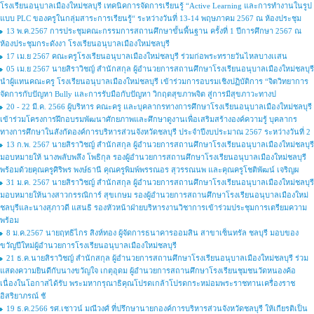
โรงเรียนอนุบาลเมืองใหม่ชลบุรี เทคนิคการจัดการเรียนรู้ “Active Learning และการทำงานในรูป
แบบ PLC ของครูในกลุ่มสาระการเรียนรู้“ ระหว่างวันที่ 13-14 พฤษภาคม 2567 ณ ห้องประชุม
13 พ.ค.2567 การประชุมคณะกรรมการสถานศึกษาขั้นพื้นฐาน ครั้งที่ 1 ปีการศึกษา 2567 ณ
ห้องประชุมกระดังงา โรงเรียนอนุบาลเมืองใหม่ชลบุรี
17 เม.ย 2567 คณะครูโรงเรียนอนุบาลเมืองใหม่ชลบุรี ร่วมก่อพระทรายวันไหลบางเเสน
05 เม.ย 2567 นายสิราวิชญ์ สำนักสกุล ผู้อำนวยการสถานศึกษาโรงเรียนอนุบาลเมืองใหม่ชลบุรี
นำผู้แทนคณะครู โรงเรียนอนุบาลเมืองใหม่ชลบุรี เข้าร่วมการอบรมเชิงปฏิบัติการ “จิตวิทยาการ
จัดการกับปัญหา Bully และการรับมือกับปัญหา วิกฤตสุขภาพจิต สู่การมีสุขภาวะทางป
20 - 22 มี.ค. 2566 ผู้บริหาร คณะครู และบุคลากรทางการศึกษาโรงเรียนอนุบาลเมืองใหม่ชลบุรี
เข้าร่วมโครงการฝึกอบรมพัฒนาศักยภาพและศึกษาดูงานเพื่อเสริมสร้างองค์ความรู้ บุคลากร
ทางการศึกษาในสังกัดองค์การบริหารส่วนจังหวัดชลบุรี ประจำปีงบประมาณ 2567 ระหว่างวันที่ 2
13 ก.พ. 2567 นายสิราวิชญ์ สำนักสกุล ผู้อำนวยการสถานศึกษาโรงเรียนอนุบาลเมืองใหม่ชลบุรี
มอบหมายให้ นางพลับพลึง โพธิกุล รองผู้อำนวยการสถานศึกษาโรงเรียนอนุบาลเมืองใหม่ชลบุรี
พร้อมด้วยคุณครูศิริพร พงษ์ธานี คุณครูพิมพ์พรรณอร สุวรรณนพ และคุณครูโชติพัฒน์ เจริญผ
31 ม.ค. 2567 นายสิราวิชญ์ สำนักสกุล ผู้อำนวยการสถานศึกษาโรงเรียนอนุบาลเมืองใหม่ชลบุรี
มอบหมายให้นางสาวกรรณิการ์ สุขเกษม รองผู้อำนวยการสถานศึกษาโรงเรียนอนุบาลเมืองใหม่
ชลบุรีและนางสุภาวดี แสนธิ รองหัวหน้าฝ่ายบริหารงานวิชาการเข้าร่วมประชุมการเตรียมความ
พร้อม
8 ม.ค.2567 นายฤทธิไกร สิงห์ทอง ผู้จัดการธนาคารออมสิน สาขาเซ็นทรัล ชลบุรี มอบของ
ขวัญปีใหม่ผู้อำนวยการโรงเรียนอนุบาลเมืองใหม่ชลบุรี
21 ธ.ค.นายสิราวิชญ์ สำนักสกุล ผู้อำนวยการสถานศึกษาโรงเรียนอนุบาลเมืองใหม่ชลบุรี ร่วม
แสดงความยินดีกับนางขวัญใจ เกตุอุดม ผู้อำนวยการสถานศึกษาโรงเรียนชุมชนวัดหนองค้อ
เนื่องในโอกาสได้รับ พระมหากรุณาธิคุณโปรดเกล้าโปรดกระหม่อมพระราชทานเครื่องราช
อิสริยาภรณ์ ชั
19 ธ.ค.2566 รศ.เชาวน์ มณีวงศ์ ที่ปรึกษานายกองค์การบริหารส่วนจังหวัดชลบุรี ให้เกียรติเป็น