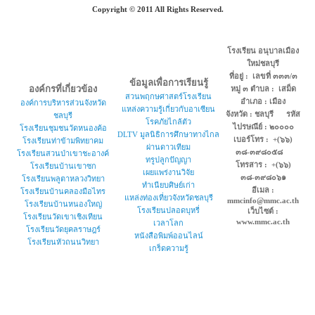
Copyright © 2011 All Rights Reserved.
โรงเรียน อนุบาลเมือง
ใหม่ชลบุรี
ที่อยู่ : เลขที่ ๓๓๓/๓
ข้อมูลเพื่อการเรียนรู้
องค์กรที่เกี่ยวข้อง
หมู่ ๓ ตำบล : เสม็ด
สวนพฤกษศาสตร์โรงเรียน
อำเภอ : เมือง
องค์การบริหารส่วนจังหวัด
แหล่งความรู้เกี่ยวกับอาเซียน
จังหวัด : ชลบุรี รหัส
ชลบุรี
โรคภัยไกล้ตัว
ไปรษณีย์ : ๒๐๐๐๐
โรงเรียนชุมชนวัดหนองค้อ
DLTV มูลนิธิการศึกษาทางไกล
เบอร์โทร : +(๖๖)
โรงเรียนท่าข้ามพิทยาคม
ผ่านดาวเทียม
๓๘-๓๙๘๐๕๘
โรงเรียนสวนป่าเขาชะอางค์
ทรูปลูกปัญญา
โทรสาร : +(๖๖)
โรงเรียนบ้านเขาซก
เผยแพร่งานวิจัย
๓๘-๓๙๘๐๖๑
โรงเรียนพลูตาหลวงวิทยา
ทำเนียบศิษย์เก่า
อีเมล :
โรงเรียนบ้านคลองมือไทร
แหล่งท่องเที่ยวจังหวัดชลบุรี
mmcinfo@mmc.ac.th
โรงเรียนบ้านหนองใหญ่
โรงเรียนปลอดบุหรี่
เว็บไซต์ :
โรงเรียนวัดเขาเชิงเทียน
www.mmc.ac.th
เวลาโลก
โรงเรียนวัดยุคลราษฎร์
หนังสือพิมพ์ออนไลน์
โรงเรียนหัวถนนวิทยา
เกร็ดความรู้