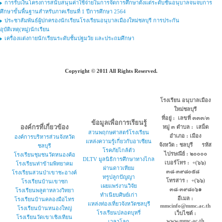
การรับเงินโครงการสนับสนุนค่าใช้จ่ายในการจัดการศึกษาตั้งแต่ระดับชั้นอนุบาลจนจบการ
ศึกษาขั้นพื้นฐานสำหรับภาคเรียนที่ 1 ปีการศึกษา 2564
ประชาสัมพันธ์ผู้ปกครองนักเรียนโรงเรียนอนุบาลเมืองใหม่ชลบุรี การประกัน
อุบัติเหตุ(หมู่)นักเรียน
เครื่องแต่งกายนักเรียนระดับชั้นปฐมวัย และประถมศึกษา
Copyright © 2011 All Rights Reserved.
โรงเรียน อนุบาลเมือง
ใหม่ชลบุรี
ที่อยู่ : เลขที่ ๓๓๓/๓
ข้อมูลเพื่อการเรียนรู้
องค์กรที่เกี่ยวข้อง
หมู่ ๓ ตำบล : เสม็ด
สวนพฤกษศาสตร์โรงเรียน
อำเภอ : เมือง
องค์การบริหารส่วนจังหวัด
แหล่งความรู้เกี่ยวกับอาเซียน
จังหวัด : ชลบุรี รหัส
ชลบุรี
โรคภัยไกล้ตัว
ไปรษณีย์ : ๒๐๐๐๐
โรงเรียนชุมชนวัดหนองค้อ
DLTV มูลนิธิการศึกษาทางไกล
เบอร์โทร : +(๖๖)
โรงเรียนท่าข้ามพิทยาคม
ผ่านดาวเทียม
๓๘-๓๙๘๐๕๘
โรงเรียนสวนป่าเขาชะอางค์
ทรูปลูกปัญญา
โทรสาร : +(๖๖)
โรงเรียนบ้านเขาซก
เผยแพร่งานวิจัย
๓๘-๓๙๘๐๖๑
โรงเรียนพลูตาหลวงวิทยา
ทำเนียบศิษย์เก่า
อีเมล :
โรงเรียนบ้านคลองมือไทร
แหล่งท่องเที่ยวจังหวัดชลบุรี
mmcinfo@mmc.ac.th
โรงเรียนบ้านหนองใหญ่
โรงเรียนปลอดบุหรี่
เว็บไซต์ :
โรงเรียนวัดเขาเชิงเทียน
www.mmc.ac.th
เวลาโลก