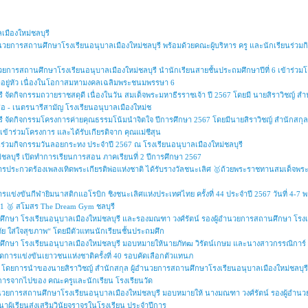
เมืองใหม่ชลบุรี
ำนวยการสถานศึกษาโรงเรียนอนุบาลเมืองใหม่ชลบุรี พร้อมด้วยคณะผู้บริหาร ครู และนักเรียนร่วม
นวยการสถานศึกษาโรงเรียนอนุบาลเมืองใหม่ชลบุรี นำนักเรียนสายชั้นประถมศึกษาปีที่ 6 เข้าร่วมโ
าอยู่หัว เนื่องในโอกาสมหามงคลเฉลิมพระชนมพรรษา 6
รี จัดกิจกรรมถวายราชสดุดี เนื่องในวัน สมเด็จพระมหาธีรราชเจ้า ปี 2567 โดยมี นายสิราวิชญ์ 
เสือ - เนตรนารีสามัญ โรงเรียนอนุบาลเมืองใหม่ช
ุรี จัดกิจกรรมโครงการค่ายคุณธรรมโน้มนำจิตใจ ปีการศึกษา 2567 โดยมีนายสิราวิชญ์ สำนักสก
นเข้าร่วมโครงการ และได้รับเกียรติจาก คุณแม่ชีสุน
ยนร่วมกิจกรรมวันลอยกระทง ประจำปี 2567 ณ โรงเรียนอนุบาลเมืองใหม่ชลบุรี
่ชลบุรี เปิดทำการเรียนการสอน ภาคเรียนที่ 2 ปีการศึกษา 2567
วม การประกวดร้องเพลงเทิดพระเกียรติพ่อแห่งชาติ ได้รับรางวัลชนะเลิศ 🥇ถ้วยพระราชทานสมเด็จ
รแข่งขันกีฬายิมนาสติกแอโรบิก ชิงชนะเลิศแห่งประเทศไทย ครั้งที่ 44 ประจำปี 2567 วันที่ 4-7 
ับ 1 🥈 สโมสร The Dream Gym ชลบุรี
ึกษา โรงเรียนอนุบาลเมืองใหม่ชลบุรี และรองมณฑา วงศ์รัตน์ รองผู้อำนวยการสถานศึกษา โรงเรีย
 ใส่ใจสุขภาพ“ โดยมีตัวแทนนักเรียนชั้นประถมศึก
นศึกษา โรงเรียนอนุบาลเมืองใหม่ชลบุรี มอบหมายให้นายภัทฒ วิรัตน์เกษม และนางสาวกรรณิการ
เปิดการแข่งขันเยาวชนแห่งชาติครั้งที่ 40 รอบคัดเลือกตัวแทนภ
รี โดยการนำของนายสิราวิชญ์ สำนักสกุล ผู้อำนวยการสถานศึกษาโรงเรียนอนุบาลเมืองใหม่ชลบุร
ัยต่อการจากไปของ คณะครูและนักเรียน โรงเรียนวัด
อำนวยการสถานศึกษาโรงเรียนอนุบาลเมืองใหม่ชลบุรี มอบหมายให้ นางมณฑา วงศ์รัตน์ รองผู้อำน
าผู้เรียนส่งเสริมวินัยจราจรในโรงเรียน ประจำปีการ