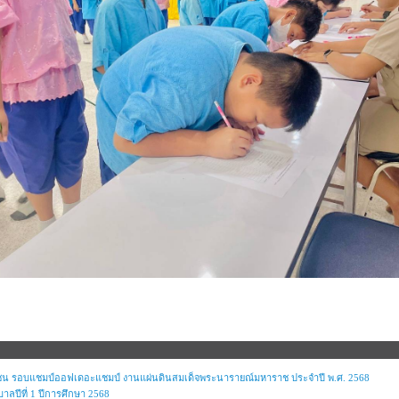
ชน รอบแชมป์ออฟเดอะแชมป์ งานแผ่นดินสมเด็จพระนารายณ์มหาราช ประจำปี พ.ศ. 2568
ลปีที่ 1 ปีการศึกษา 2568