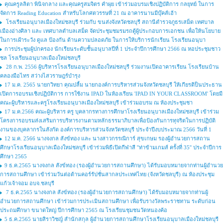
คุณครูลลิตา พินิจกลาง และคุณครูสมจิตร คำผุย เข้าร่วมอบรมเชิงปฏิบัติการ กลยุทย์ ในการ
จัดการ Reading Education สำหรับโลกศตวรรษที่ 21 ณ อาคารนานมีบุ๊คส์เฮ้า
โรงเรียนอนุบาลเมืองใหม่ชลบุรี ร่วมกับ ขนส่งจังหวัดชลบุรี สถานีตำรวจภูธรเสม็ด เทศบาล
เมืองอ่างศิลา และ เทศบาลตำบลเสม็ด จัดประชุมชมรมรถตู้ผู้ประกอบการเอกชน เพื่อให้นโยบาย
ในการเฝ้าระวัง ดูแล ป้องกัน ด้านความปลอดภัย ในการให้บริการนักเรียน โรงเรียนอนุบา
การประชุมผู้ปกครอง นักเรียนระดับชั้นอนุบาลปีที่ 1 ประจำปีการศึกษา 2566 ณ หอประชุมชาว
ชล โรงเรียนอนุบาลเมืองใหม่ชลบุรี
28 ก.พ. 2556 ผู้บริหารโรงเรียนอนุบาลเมืองใหม่ชลบุรี ร่วมงานเปิดอาคารเรียน โรงเรียนบ้าน
คลองมือไทร สว่างไสวราษฎร์บำรุง
17 ม.ค. 2565 นายกวิทยา คุณปลื้ม นายกองค์การบริหารส่วนจังหวัดชลบุรี ให้เกียรติป็นประธาน
เปิดการอบรมเชิงปฏิบัติการ การใช้งาน IPAD ในห้องเรียน 'IPAD IN YOUR CLASSROOM' โดยมี
คณะผู้บริหารและครูโรงเรียนอนุบาลเมืองใหม่ชลบุรี เข้าร่วมอบรม ณ ห้องประชุมชา
17 ม.ค.2566 คณะผู้บริหาร ครู บุคลากรทางการศึกษาโรงเรียนอนุบาลเมืองใหม่ชลบุรี เข้าร่วม
โครงการอบรมส่งเสริมการบริหารงานตามหลักธรรมาภิบาลเพื่อป้องกันการทุจริตในการปฏิบัติ
งานของบุคลากรในสังกัด องค์การบริหารส่วนจังหวัดชลบุรี ประจำปีงบประมาณ 2566 วันที่ 1
12 ม.ค. 2566 นางจงกล สังข์ทอง และ นางสาวกรรณิการ์ สุขเกษม รองผู้อำนวยการสถาน
ศึกษาโรงเรียนอนุบาลเมืองใหม่ชลบุรี เข้าร่วมพิธีเปิดกีฬาสี ''ท่าข้ามเกมส์ ครั้งที่ 35'' ประจำปีการ
ศึกษา 2565
9 ธ.ค.2565 นางจงกล สังข์ทอง (รองผู้อำนวยการสถานศึกษา) ได้รับมอบหมายจากท่านผู้อำนวย
การสถานศึกษา เข้าร่วมวันต่อต้านคอร์รัปชั่นสากลประเทศไทย (จังหวัดชลบุรี) ณ ห้องประชุม
แก้วเจ้าจอม อบจ.ชลบุรี
7 ธ.ค.2565 นางจงกล สังข์ทอง (รองผู้อำนวยการสถานศึกษา) ได้รับมอบหมายจากท่านผู้
อำนวยการสถานศึกษา เข้าร่วมการประเมินสถานศึกษา เพื่อรับรางวัลพระราชทาน ระดับก่อน
ประถมศึกษา ขนาดใหญ่ ปีการศึกษา 2565 ณ โรงเรียนชุมชนวัดหนองค้อ
5 ธ.ค.2565 นายสิราวิชญ์ สำนักสกุล ผู้อำนวยการสถานศึกษาโรงเรียนอนุบาลเมืองใหม่ชลบุรี