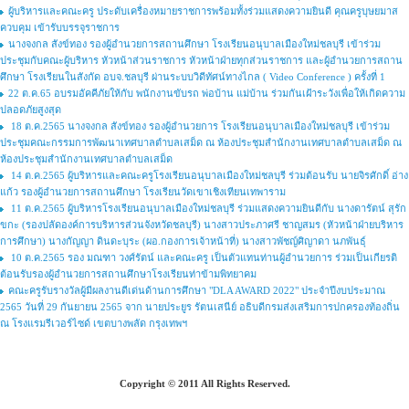
ผู้บริหารและคณะครู ประดับเครื่องหมายราชการพร้อมทั้งร่วมแสดงความยินดี คุณครูบุษยมาส
ควบคุม เข้ารับบรรจุราชการ
นางจงกล สังข์ทอง รองผู้อำนวยการสถานศึกษา โรงเรียนอนุบาลเมืองใหม่ชลบุรี เข้าร่วม
ประชุมกับคณะผู้บริหาร หัวหน้าส่วนราชการ หัวหน้าฝ่ายทุกส่วนราชการ และผู้อำนวยการสถาน
ศึกษา โรงเรียนในสังกัด อบจ.ชลบุรี ผ่านระบบวิดีทัศน์ทางไกล ( Video Conference ) ครั้งที่ 1
22 ต.ค.65 อบรมอัคคีภัยให้กับ พนักงานขับรถ พ่อบ้าน แม่บ้าน ร่วมกันเฝ้าระวังเพื่อให้เกิดความ
ปลอดภัยสูงสุด
18 ต.ค.2565 นางจงกล สังข์ทอง รองผู้อำนวยการ โรงเรียนอนุบาลเมืองใหม่ชลบุรี เข้าร่วม
ประชุมคณะกรรมการพัฒนาเทศบาลตำบลเสม็ด ณ ห้องประชุมสำนักงานเทศบาลตำบลเสม็ด ณ
ห้องประชุมสำนักงานเทศบาลตำบลเสม็ด
14 ต.ค.2565 ผู้บริหารและคณะครูโรงเรียนอนุบาลเมืองใหม่ชลบุรี ร่วมต้อนรับ นายจิรศักดิ์ อ่าง
แก้ว รองผู้อำนวยการสถานศึกษา โรงเรียนวัดเขาเชิงเทียนเทพาราม
11 ต.ค.2565 ผู้บริหารโรงเรียนอนุบาลเมืองใหม่ชลบุรี ร่วมแสดงความยินดีกับ นางดารัตน์ สุรัก
ขกะ (รองปลัดองค์การบริหารส่วนจังหวัดชลบุรี) นางสาวประภาศรี ชาญสมร (หัวหน้าฝ่ายบริหาร
การศึกษา) นางกัญญา ดินดะบุระ (ผอ.กองการเจ้าหน้าที่) นางสาวพัชญ์ศิญาดา นภพันธุ์
10 ต.ค.2565 รอง มณฑา วงศ์รัตน์ และคณะครู เป็นตัวแทนท่านผู้อำนวยการ ร่วมเป็นเกียรติ
ต้อนรับรองผู้อำนวยการสถานศึกษาโรงเรียนท่าข้ามพิทยาคม
คณะครูรับรางวัลผู้มีผลงานดีเด่นด้านการศึกษา "DLA AWARD 2022" ประจำปีงบประมาณ
2565 วันที่ 29 กันยายน 2565 จาก นายประยูร รัตนเสนีย์ อธิบดีกรมส่งเสริมการปกครองท้องถิ่น
ณ โรงแรมรีเวอร์ไซด์ เขตบางพลัด กรุงเทพฯ
Copyright © 2011 All Rights Reserved.