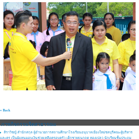
« Back
ภาพกิจกรรมจิตสาธารณะ
สิราวิชญ์ สำนักสกุล ผู้อำนวยการสถานศึกษาโรงเรียนอนุบาลเมืองใหม่ชลบุรีคณะผู้บริหาร
และครู เป็นผู้แทนมอบเงินช่วยเหลือครอบครัว เด็กชายธนกฤต ทองเปลว นักเรียนชั้นประถม