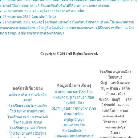
30 พฤษภาคม 2562 เทศบาลตำบลเสม็ด โดยนายกเทศมนตรีเทศบาลตำบลเสม็ด นายยุทธนา สุ
ภาภรณ์ ให้ความอนุเคราะห์ ตัดและจัดเก็บต้นไม้ที่ล้มเพราะฝนตกและแรงลม
28 พฤษภาคม 2562 คณะครูจิตอาสาจัดสถานที่ สภ.เสม็ด
26 พฤษภาคม 2562 ฉีดยาพ่นกำจัดยุง
21 พฤษภาคม 2562 คณะครูโรงเรียนอนุบาลเมืองใหม่ชลบุรี จัดสถานที่ และโต๊ะลงนามถวาย
พระพรพระบาทสมเด็จพระเจ้าอยู่หัวเนื่องในโอกาสมหามงคลพระราชพิธีบรมราชาภิเษก ณ ห้อง
แก้วเจ้าจอม องค์การบริหารส่วนจังหวัดชลบุร
Copyright © 2011 All Rights Reserved.
โรงเรียน อนุบาลเมือง
ใหม่ชลบุรี
ที่อยู่ : เลขที่ ๓๓๓/๓
ข้อมูลเพื่อการเรียนรู้
องค์กรที่เกี่ยวข้อง
หมู่ ๓ ตำบล : เสม็ด
สวนพฤกษศาสตร์โรงเรียน
อำเภอ : เมือง
องค์การบริหารส่วนจังหวัด
แหล่งความรู้เกี่ยวกับอาเซียน
จังหวัด : ชลบุรี รหัส
ชลบุรี
โรคภัยไกล้ตัว
ไปรษณีย์ : ๒๐๐๐๐
โรงเรียนชุมชนวัดหนองค้อ
DLTV มูลนิธิการศึกษาทางไกล
เบอร์โทร : +(๖๖)
โรงเรียนท่าข้ามพิทยาคม
ผ่านดาวเทียม
๓๘-๓๙๘๐๕๘
โรงเรียนสวนป่าเขาชะอางค์
ทรูปลูกปัญญา
โทรสาร : +(๖๖)
โรงเรียนบ้านเขาซก
เผยแพร่งานวิจัย
๓๘-๓๙๘๐๖๑
โรงเรียนพลูตาหลวงวิทยา
ทำเนียบศิษย์เก่า
อีเมล :
โรงเรียนบ้านคลองมือไทร
แหล่งท่องเที่ยวจังหวัดชลบุรี
mmcinfo@mmc.ac.th