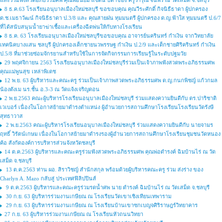
และร่วมฟังสวดอภิธรรมศพ คุณพ่อนิยม แซ่ตั๊น บิดาของ ครูวารุณี จันพร ณ วัดเสม็ด จ.ชลบุรี
8 ธ.ค.63 โรงเรียนอนุบาลเมืองใหม่ชลบุรี ขอขอบคุณ คุณวีระศักดิ์ กิจนิธืธาดา ผู้ปกครอง
ด.ช.เมธาวัฒน์ กิจนิธิธาดา ป.3/8 และ คุณสายฝน ทุมมนตรี ผู้ปกครอง ด.ญ.ฟ้าใส ทุมมนตรี ป.6/7
ที่ได้สนับสนุนน้ำยาฆ่าเชื้อและเครื่องฉีดพ่นให้กับทางโรงเรียน
8 ธ.ค. 63 โรงเรียนอนุบาลเมืองใหม่ชลบุรีขอขอบคุณ อาจารย์นครินทร์ กำเงิน จากวิทยาลัย
เทคนิคบางแสน ชลบุรี ผู้ปกครองเด็กชายนวพรรษฐ กำเงิน ป.2/9 และเด็กชายศิริครินทร์ กำเงิน
ป.5/8 ที่มาช่วยซ่อมจักรยานสำหรับใช้ในการจัดกิจกรรมการเรียนรู้ในระดับปฐมวัย
29 พฤศจิกายน 2563 โรงเรียนอนุบาลเมืองใหม่ชลบุรีร่วมเป็นเจ้าภาพฟังสวดพระอภิธรรมศพ
คุณแม่พูนสุข เหล่าพิเดช
12 พ.ย. 63 ผู้บริหารและคณะครู ร่วมเป็นเจ้าภาพสวดพระอภิธรรมศพ ด.ญ.กนกพิชญ์ แก้วกมล
น้องตังเม นร.ชั้น อ.3-3 ณ วัดแจ้งเจริญดอน
2 พ.ย.2563 คณะผู้บริหารโรงเรียนอนุบาลเมืองใหม่ชลบุรี ร่วมแสดงความยินดีกับ ดร.ปาริชาติ
เวเบอร์ เนื่องในโอกาสย้ายมาดำรงตำแหน่ง ผู้อำนวยการสถานศึกษาโรงเรียนโรงเรียนวัดรังษี
สุทธาวาส
2 พ.ย.2563 คณะผู้บริหารโรงเรียนอนุบาลเมืองใหม่ชลบุรี ร่วมแสดงความยินดีกับ นายจามร
ฤทธิ์ วิรัตน์เกษม เนื่องในโอกาสย้ายมาดำรงรองผู้อำนวยการสถานศึกษาโรงเรียนชุมชนวัดหนอง
ค้อ สังกัดองค์การบริหารส่วนจังหวัดชลบุรี
14 ต.ค.2563 ผู้บริหารและคณะครูร่วมฟังสวดพระอภิธรรมศพ คุณพ่อดำรงค์ ฉิมบ้านไร่ ณ วัด
เสม็ด จ.ชลบุรี
13 ต.ค.2563 ท่าน ผอ. สิราวิชญ์ สำนักสกุล พร้อมด้วยผู้บริหารคณะครู ร่วม ส่งร่าง ของ
Charlyn A. Mazo กลับสู่ ประเทศฟิลิปปินส์
9 ต.ค.2563 ผู้บริหารและคณะครูร่วมรดน้ำศพ นาย ดำรงค์ ฉิมบ้านไร่ ณ วัดเสม็ด จ.ชลบุรี
30 ก.ย. 63 ผู้บริหารร่วมงานเกษียณ ณ โรงเรียนวัดเขาเชิงเทียนเทพาราม
29 ก.ย. 63 ผู้บริหารร่วมงานเกษียณ ณ โรงเรียนบ้านเขาซกเบญจศิริราษฎร์วิทยาคาร
27 ก.ย. 63 ผู้บริหารร่วมงานเกษียณ ณ โรงเรียนหัวถนนวิทยา