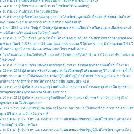
25 ก.ย. 63 งานเกษียณบุคลาการขององค์การบริหารส่วนจังหวัดชลบุรี
24 ก.ย. 63 ผู้บริหารร่วมงานเกษียณ ณ โรงเรียนบ้านหนองใหญ่
18 ก.ย. 63 งานเกษียนโรงเรียนหนองค้อ
30 ส.ค.2563 ผู้บริหารและคณะครู บุคลากร โรงเรียนอนุบาลเมืองใหม่ชลบุรี ร่วมฌาปนกิจ ครู
ยุพา มั่นคง ณ วัดเขาบางทราย ตำบลบางทราย จังหวัดชลบุรี
6 ส.ค.2563 นายสิราวิชญ์ สำนักสกุล ผู้อำนวยการสถานศึกษาโรงเรียนอนุบาลเมืองใหม่ชลบุรี
ร่วมพิธีฌาปนกิจ คุณพ่อแฉล้ม วิสุทธิแพทย์
13 ก.ค. 2563 โรงเรียนอนุบาลเมืองใหม่ชลบุรี ขอขอบคุณ คุณวีระศักดิ์ กิจนิธิธาดา ผู้ปกครอง
ด.ช.เมธาวัฒน์ กิจนิธิธาดา ป.3/8 และ คุณสายฝน ทุมมนตรี ผู้ปกครอง ด.ญ.ฟ้าใส ทุมมนตรี ป.6/7
ที่ได้สนับสนุนน้ำยาฆ่าเชื้อและเครื่องฉีดพ่นให้กับทางโรงเรียน
โรงเรียนอนุบาลเมืองใหม่ชลบุรี ร่วมลดค่าใช้จ่ายจากพลังไฟฟ้าโดยการใช้หลอดไฟจากพลังงาน
โซล่าเซลล์
10 ก.ค. 2563 คุณปรีณา แสงพลอยสุขวิทยาริมวานิช บริจาคเครื่องวัดอุณหภูมิให้กับโรงเรียน
22 พ.ค. 2563 ผู้อำนวยการโรงเรียนอนุบาลเมืองใหม่ชลบุรี พร้อมคณะครู ได้นำ ข้าวสาร น้ำดื่ม
มาม่า ขนม นม รวมถึงสิ่งของต่าง ๆ มาใส่ "ตู้ปันน้ำใจสู้ภัยไปด้วยกัน ตำรวจภูธรภาค 2" บริเวณ
ด้านหน้าอาคารที่ทำการสถานีตำรวจภูธรเสม็ด เพื่อแบ่งปันเพื่อน
21 พ.ค. 2563 ผู้บริหารและคณะครูร่วมเป็นเจ้าภาพสวดพระอภิธรรมศพ คุณพ่อสนั่น พุทธรักษา
บิดาคุณครูวนิดา พุทธรักษา ณ วัดเนินสุทธาวาส
20 พ.ค. 2563 ผู้บริหารและคณะครูร่วมพิธีรดน้ำศพ คุณพ่อสนั่น พุทธรักษา บิดาคุณครูวนิดา
พุทธรักษา ณ วัดเนินสุทธาวาส
11 เมษายน 2563 ผู้บริหารและคณะครูโรงเรียนอนุบาลเมืองใหม่ชลบุรี ร่วมฌาปนกิจ คุณแม่ศรี
สุภา พินิจกลาง ณ วัดเสม็ด จ.ชลบุรี
11 มี.ค.63 ผู้บริหาร ครู และบุคลากร ร่วมกันพัฒนาและปรับปรุงภูมิทัศน์โรงเรียนอนุบาลเมือง
ใหม่ชลบุรี ช่วงปิดภาคเรียน
10 มี.ค.63 ผู้บริหาร ครู และบุคลากร ร่วมกันพัฒนาและปรับปรุงภูมิทัศน์โรงเรียนอนุบาลเมือง