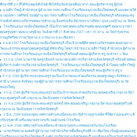
ศึกษาปีที่ 5/3 ที่ได้รับเหตุเพลิงไหม้ ซึ่งได้รับเงินช่วยเหลือมาจาก คณะผู้บริหาร ครู ผู้ปกค
นายสิราวิชญ์ สำนักสกุล ผู้อำนวยการสถานศึกษาโรงเรียนอนุบาลเมืองใหม่ชลบุรี มอบหมายให้
นางมณฑา วงศ์รัตน์ รองผุ้อำนวยการสถานศึกษาโรงเรียนอนุบาลเมืองใหม่ชลบุรี พร้อมคณะครู
ร่วมฟังสวดพระอภิธรรมศพนายชำนาญ อินทร์เฉลิม บิดาของ นางปัทมา อุบล (แม่บ้าน) ณ วัดหน
โรงเรียนอนุบาลเมืองใหม่ชลบุรี เป็นเจ้าภาพสวดพระอภิธรรมศพ คุณแม่ชูศรี พุ่มพวง มารดา
คุณครูบุษชา พุ่มพวง (ครูฝ้าย) วันอังคารที่ 27 สิงหาคม 2567 เวลา 19.30 น. ณ วัดบำรุงธรรม
ราษฎร์ศรัทธาราม(วัดล่าง) อ.บางปะกง จ.ฉะเชิงเทรา
4 ม.ค.2567 โรงเรียนอนุบาลเมืองใหม่ชลบุรี เป็นเจ้าภาพพิธีสวดพระอภิธรรมศพ คุณยายบาง
วัฒนะสุวรรณ คุณยายคุณครูพบัฏฐ์ พัชรเจริญ โดยการนำของ นายสิราวิชญ์ สำนักสกุล ผู้อำนวย
การสถานศึกษาโรงเรียนอนุบาลเมืองใหม่ชลบุรี พร้อมด้วยคณะผู้บริหาร ครู ณ ศาลา 1 วัดเเ
11 ก.ย. 2566 นายเรวัต ผลลูกอินทร์ รองนายกองค์การบริหารส่วนจังหวัดชลบุรี พร้อมด้วยคณะ
ผู้บริหาร องค์การบริหารส่วนจังหวัดชลบุรี , โรงเรียนอนุบาลเมืองใหม่ชลบุรี นำโดยนายสิราวิชญ์
สำนักสกุล ผู้อำนวยการสถานศึกษาโรงเรียนอนุบาลเมืองใหม่ชลบุรี คณะผู้บริหาร ครู บ
8 ก.ย. 2566 ผู้บริหารและคณะครูร่วมเป็นเจ้าภาพและสวดอภิธรรม คุณครูเจษฎา สังข์ทอง (
สามี นางจงกล สังข์ทอง รองผู้อำนวยการสถานศึกษาโรงเรียนอนุบาลเมืองใหม่ชลบุรี) ณ วัด
หนองใหญ่
4 ก.ย. 2566 ผู้บริหารและคณะครูร่วมเป็นเจ้าภาพและสวดอภิธรรม คุณพ่อเจริญ เกตุงาม บิดา
ของ คุณครูทวีวงศ์ เกตุงาม ณ วัดเนินสุทธาวาสจังหวัดชลบุรี
31 ก.ย.2566 ผู้บริหารและคณะครูร่วมรดน้ำศพ คุณพ่อเจริญ เกตุงาม บิดาของ คุณครูทวีวงศ์
เกตุงาม ณ วัดเนินสุทธาวาสจังหวัดชลบุรี
2 มิ.ย. 2566 ขอขอบคุณ เทศบาลตำบลเสม็ดและสถานีตำรวจภูธรเสม็ด ที่ให้ความอนุเคราะห์
ปรับปรุงทาสี เครื่องหมายจราจรบริเวณด้านหน้าโรงเรียน
12 พ.ค. 2566 เทศบาลตำบลเสม็ดจะเข้าพ่นฆ่ายุงประเภทหมอกควันรอบโรงเรียน
นายกริชสยาม คงสตรี ผู้อำนวยการสำนักบริหารพื้นที่อนุรักษ์ที่ 16 เชียงใหม่ เป็นผู้แทนคณะครู
โรงเรียนอนุบาลเมืองใหม่ชลบุรี องค์การบริหารส่วนจังหวัดชลบุรี มอบสิ่งของเป็นขวัญกำลังใจแก่