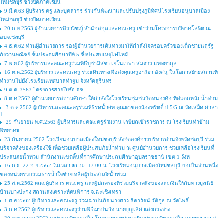
ใหม่ชลบุรี ช่วงปิดภาคเรียน
9 มี.ค.63 ผู้บริหาร ครู และบุคลากร ร่วมกันพัฒนาและปรับปรุงภูมิทัศน์โรงเรียนอนุบาลเมือง
ใหม่ชลบุรี ช่วงปิดภาคเรียน
20 ก.พ.2563 ผู้อำนวยการสิราวิชญ์ สำนักสกุลและคณะครู เข้าร่วมโครงการบริจาคโลหิต ณ
อบจ.ชลบุรี
4 ธ.ค.62 ท่านผู้อำนวยการ รองผู้อำนวยการเดินทางมาให้กำลังใจครอบครัวของเด็กชายนฤรัฐ
กังวานพณิชย์ ชั้นประถมศึกษาปีที่ 5 ซึ่งประสบเหตุไฟไหม้
7 พ.ย.62 ผู้บริหารและคณะครูร่วมพิธีบูชามิสซา เยโนเวฟา สมควร แพทยากุล
16 ต.ค.2562 ผู้บริหารและคณะครู ร่วมเดินทางเพื่อส่งคุณครูอาริยา อังสนุ ในโอกาสย้ายสถานที่
ทำงานไปยังโรงเรียนเทศบาลท่าตูม จังหวัดสุรินทร
9 ต.ค. 2562 โครงการสายใยรัก อช.
8 ต.ค.2562 ผู้อำนวยการสถานศึกษา ให้กำลังใจโรงเรียนชุมชนวัดหนองค้อ ที่ฝนตกหนักน้ำท่วม
3 ต.ค.2562 ผู้บริหารและคณะครูร่วมพิธีรดน้ำศพ คุณตาของน้องพริตตี้ ป.5/5 ณ วัดเสม็ด ศาลา
1
29 กันยายน พ.ศ.2562 ผู้บริหารและคณะครูร่วมงาน เกษียณข้าราชการ ณ โรงเรียนท่าข้าม
พิทยาคม
23 กันยายน 2562 โรงเรียนอนุบาลเมืองใหม่ชลบุรี สังกัดองค์การบริหารส่วนจังหวัดชลบุรี ร่วม
บริจาคสิ่งของเครื่องใช้ เพื่อช่วยเหลือผู้ประสบภัยน้ำท่วม ณ ศูนย์อำนวยการ ช่วยเหลือโรงเรียนที่
ประสบภัยน้ำท่วม สำนักงานเขตพื้นที่การศึกษาประถมศึกษาอุบลราชธานี เขต 1 จังห
16 ก.ย- 22 ก.ย.2562 ในเวลา 08.30 -17.00 น. โรงเรียนอนุบาลเมืองใหม่ชลบุรี ขอเป็นส่วนหนึ่ง
ของหน่วยรวบรวมธารน้ำใจช่วยเหลือผู้ประสบภัยน้ำท่วม
25 ส.ค.2562 คณะผู้บริหาร คณะครู และผู้ปกครองที่ร่วมบริจาคสิ่งของและเงินให้กับทางมูลนิธิ
บ้านบางปะกง สถานสงเคราะห์คนพิการ จ.ฉะเชิงเทรา
1 ส.ค.2562 ผู้บริหารและคณะครู ร่วมฌาปนกิจ นางสาว ธิดารัตน์ รัติกูล ณ วัดโพธิ์
3 ก.ค.2562 ผู้บริหารและคณะครูร่วมพิธีฌาปนกิจ นายบุญเลิศ แสงกระจ่าง