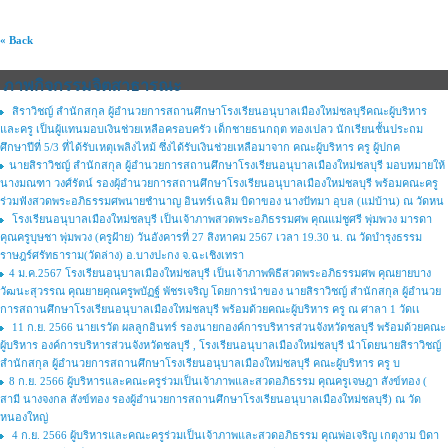
« Back
ภาพกิจกรรมจิตสาธารณะ
สิราวิชญ์ สำนักสกุล ผู้อำนวยการสถานศึกษาโรงเรียนอนุบาลเมืองใหม่ชลบุรีคณะผู้บริหาร
และครู เป็นผู้แทนมอบเงินช่วยเหลือครอบครัว เด็กชายธนกฤต ทองเปลว นักเรียนชั้นประถม
ศึกษาปีที่ 5/3 ที่ได้รับเหตุเพลิงไหม้ ซึ่งได้รับเงินช่วยเหลือมาจาก คณะผู้บริหาร ครู ผู้ปกค
นายสิราวิชญ์ สำนักสกุล ผู้อำนวยการสถานศึกษาโรงเรียนอนุบาลเมืองใหม่ชลบุรี มอบหมายให้
นางมณฑา วงศ์รัตน์ รองผุ้อำนวยการสถานศึกษาโรงเรียนอนุบาลเมืองใหม่ชลบุรี พร้อมคณะครู
ร่วมฟังสวดพระอภิธรรมศพนายชำนาญ อินทร์เฉลิม บิดาของ นางปัทมา อุบล (แม่บ้าน) ณ วัดหน
โรงเรียนอนุบาลเมืองใหม่ชลบุรี เป็นเจ้าภาพสวดพระอภิธรรมศพ คุณแม่ชูศรี พุ่มพวง มารดา
คุณครูบุษชา พุ่มพวง (ครูฝ้าย) วันอังคารที่ 27 สิงหาคม 2567 เวลา 19.30 น. ณ วัดบำรุงธรรม
ราษฎร์ศรัทธาราม(วัดล่าง) อ.บางปะกง จ.ฉะเชิงเทรา
4 ม.ค.2567 โรงเรียนอนุบาลเมืองใหม่ชลบุรี เป็นเจ้าภาพพิธีสวดพระอภิธรรมศพ คุณยายบาง
วัฒนะสุวรรณ คุณยายคุณครูพบัฏฐ์ พัชรเจริญ โดยการนำของ นายสิราวิชญ์ สำนักสกุล ผู้อำนวย
การสถานศึกษาโรงเรียนอนุบาลเมืองใหม่ชลบุรี พร้อมด้วยคณะผู้บริหาร ครู ณ ศาลา 1 วัดเเ
11 ก.ย. 2566 นายเรวัต ผลลูกอินทร์ รองนายกองค์การบริหารส่วนจังหวัดชลบุรี พร้อมด้วยคณะ
ผู้บริหาร องค์การบริหารส่วนจังหวัดชลบุรี , โรงเรียนอนุบาลเมืองใหม่ชลบุรี นำโดยนายสิราวิชญ์
สำนักสกุล ผู้อำนวยการสถานศึกษาโรงเรียนอนุบาลเมืองใหม่ชลบุรี คณะผู้บริหาร ครู บ
8 ก.ย. 2566 ผู้บริหารและคณะครูร่วมเป็นเจ้าภาพและสวดอภิธรรม คุณครูเจษฎา สังข์ทอง (
สามี นางจงกล สังข์ทอง รองผู้อำนวยการสถานศึกษาโรงเรียนอนุบาลเมืองใหม่ชลบุรี) ณ วัด
หนองใหญ่
4 ก.ย. 2566 ผู้บริหารและคณะครูร่วมเป็นเจ้าภาพและสวดอภิธรรม คุณพ่อเจริญ เกตุงาม บิดา