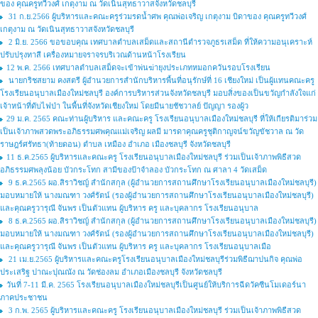
ของ คุณครูทวีวงศ์ เกตุงาม ณ วัดเนินสุทธาวาสจังหวัดชลบุรี
31 ก.ย.2566 ผู้บริหารและคณะครูร่วมรดน้ำศพ คุณพ่อเจริญ เกตุงาม บิดาของ คุณครูทวีวงศ์
เกตุงาม ณ วัดเนินสุทธาวาสจังหวัดชลบุรี
2 มิ.ย. 2566 ขอขอบคุณ เทศบาลตำบลเสม็ดและสถานีตำรวจภูธรเสม็ด ที่ให้ความอนุเคราะห์
ปรับปรุงทาสี เครื่องหมายจราจรบริเวณด้านหน้าโรงเรียน
12 พ.ค. 2566 เทศบาลตำบลเสม็ดจะเข้าพ่นฆ่ายุงประเภทหมอกควันรอบโรงเรียน
นายกริชสยาม คงสตรี ผู้อำนวยการสำนักบริหารพื้นที่อนุรักษ์ที่ 16 เชียงใหม่ เป็นผู้แทนคณะครู
โรงเรียนอนุบาลเมืองใหม่ชลบุรี องค์การบริหารส่วนจังหวัดชลบุรี มอบสิ่งของเป็นขวัญกำลังใจแก่
เจ้าหน้าที่ดับไฟป่า ในพื้นที่จังหวัดเชียงใหม่ โดยมีนายชัชวาลย์ ปัญญา รองผู้ว
29 ม.ค. 2565 คณะท่านผู้บริหาร และคณะครู โรงเรียนอนุบาลเมืองใหม่ชลบุรี ที่ให้เกียรติมาร่วม
เป็นเจ้าภาพสวดพระอภิธรรมศพคุณแม่เจริญ ผลมี มารดาคุณครูชุติกาญจน์ขวัญขัชวาล ณ วัด
ราษฎร์ศรัทธา(ท้ายดอน) ตำบล เหมือง อำเภอ เมืองชลบุรี จังหวัดชลบุรี
11 ธ.ค.2565 ผู้บริหารและคณะครู โรงเรียนอนุบาลเมืองใหม่ชลบุรี ร่วมเป็นเจ้าภาพพิธีสวด
อภิธรรมศพลุงน้อย บัวกระโทก สามีของป้าจำลอง บัวกระโทก ณ ศาลา 4 วัดเสม็ด
9 ธ.ค.2565 ผอ.สิราวิชญ์ สำนักสกุล (ผู้อำนวยการสถานศึกษาโรงเรียนอนุบาลเมืองใหม่ชลบุรี)
มอบหมายให้ นางมณฑา วงศ์รัตน์ (รองผู้อำนวยการสถานศึกษาโรงเรียนอนุบาลเมืองใหม่ชลบุรี)
และคุณครูวารุณี จันพร เป็นตัวแทน ผู้บริหาร ครู และบุคลากร โรงเรียนอนุบาล
8 ธ.ค.2565 ผอ.สิราวิชญ์ สำนักสกุล (ผู้อำนวยการสถานศึกษาโรงเรียนอนุบาลเมืองใหม่ชลบุรี)
มอบหมายให้ นางมณฑา วงศ์รัตน์ (รองผู้อำนวยการสถานศึกษาโรงเรียนอนุบาลเมืองใหม่ชลบุรี)
และคุณครูวารุณี จันพร เป็นตัวแทน ผู้บริหาร ครู และบุคลากร โรงเรียนอนุบาลเมือ
21 เม.ย.2565 ผู้บริหารและคณะครูโรงเรียนอนุบาลเมืองใหม่ชลบุรีร่วมพิธีฌาปนกิจ คุณพ่อ
ประเสริฐ ปาณะปุณณัง ณ วัดช่องลม อำเภอเมืองชลบุรี จังหวัดชลบุรี
วันที่ 7-11 มี.ค. 2565 โรงเรียนอนุบาลเมืองใหม่ชลบุรีเป็นศูนย์ให้บริการฉีดวัคซีนโมเดอร์นา
ภาคประชาชน
3 ก.พ. 2565 ผู้บริหารและคณะครู โรงเรียนอนุบาลเมืองใหม่ชลบุรี ร่วมเป็นเจ้าภาพพิธีสวด