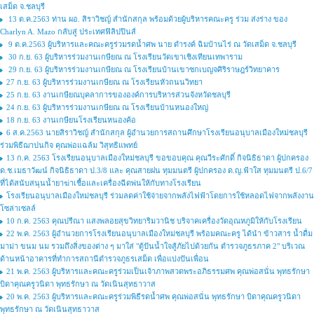
เสม็ด จ.ชลบุรี
13 ต.ค.2563 ท่าน ผอ. สิราวิชญ์ สำนักสกุล พร้อมด้วยผู้บริหารคณะครู ร่วม ส่งร่าง ของ
Charlyn A. Mazo กลับสู่ ประเทศฟิลิปปินส์
9 ต.ค.2563 ผู้บริหารและคณะครูร่วมรดน้ำศพ นาย ดำรงค์ ฉิมบ้านไร่ ณ วัดเสม็ด จ.ชลบุรี
30 ก.ย. 63 ผู้บริหารร่วมงานเกษียณ ณ โรงเรียนวัดเขาเชิงเทียนเทพาราม
29 ก.ย. 63 ผู้บริหารร่วมงานเกษียณ ณ โรงเรียนบ้านเขาซกเบญจศิริราษฎร์วิทยาคาร
27 ก.ย. 63 ผู้บริหารร่วมงานเกษียณ ณ โรงเรียนหัวถนนวิทยา
25 ก.ย. 63 งานเกษียณบุคลาการขององค์การบริหารส่วนจังหวัดชลบุรี
24 ก.ย. 63 ผู้บริหารร่วมงานเกษียณ ณ โรงเรียนบ้านหนองใหญ่
18 ก.ย. 63 งานเกษียนโรงเรียนหนองค้อ
6 ส.ค.2563 นายสิราวิชญ์ สำนักสกุล ผู้อำนวยการสถานศึกษาโรงเรียนอนุบาลเมืองใหม่ชลบุรี
ร่วมพิธีฌาปนกิจ คุณพ่อแฉล้ม วิสุทธิแพทย์
13 ก.ค. 2563 โรงเรียนอนุบาลเมืองใหม่ชลบุรี ขอขอบคุณ คุณวีระศักดิ์ กิจนิธิธาดา ผู้ปกครอง
ด.ช.เมธาวัฒน์ กิจนิธิธาดา ป.3/8 และ คุณสายฝน ทุมมนตรี ผู้ปกครอง ด.ญ.ฟ้าใส ทุมมนตรี ป.6/7
ที่ได้สนับสนุนน้ำยาฆ่าเชื้อและเครื่องฉีดพ่นให้กับทางโรงเรียน
โรงเรียนอนุบาลเมืองใหม่ชลบุรี ร่วมลดค่าใช้จ่ายจากพลังไฟฟ้าโดยการใช้หลอดไฟจากพลังงาน
โซล่าเซลล์
10 ก.ค. 2563 คุณปรีณา แสงพลอยสุขวิทยาริมวานิช บริจาคเครื่องวัดอุณหภูมิให้กับโรงเรียน
22 พ.ค. 2563 ผู้อำนวยการโรงเรียนอนุบาลเมืองใหม่ชลบุรี พร้อมคณะครู ได้นำ ข้าวสาร น้ำดื่ม
มาม่า ขนม นม รวมถึงสิ่งของต่าง ๆ มาใส่ "ตู้ปันน้ำใจสู้ภัยไปด้วยกัน ตำรวจภูธรภาค 2" บริเวณ
ด้านหน้าอาคารที่ทำการสถานีตำรวจภูธรเสม็ด เพื่อแบ่งปันเพื่อน
21 พ.ค. 2563 ผู้บริหารและคณะครูร่วมเป็นเจ้าภาพสวดพระอภิธรรมศพ คุณพ่อสนั่น พุทธรักษา
บิดาคุณครูวนิดา พุทธรักษา ณ วัดเนินสุทธาวาส
20 พ.ค. 2563 ผู้บริหารและคณะครูร่วมพิธีรดน้ำศพ คุณพ่อสนั่น พุทธรักษา บิดาคุณครูวนิดา
พุทธรักษา ณ วัดเนินสุทธาวาส