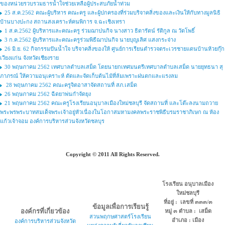
ของหน่วยรวบรวมธารน้ำใจช่วยเหลือผู้ประสบภัยน้ำท่วม
25 ส.ค.2562 คณะผู้บริหาร คณะครู และผู้ปกครองที่ร่วมบริจาคสิ่งของและเงินให้กับทางมูลนิธิ
บ้านบางปะกง สถานสงเคราะห์คนพิการ จ.ฉะเชิงเทรา
1 ส.ค.2562 ผู้บริหารและคณะครู ร่วมฌาปนกิจ นางสาว ธิดารัตน์ รัติกูล ณ วัดโพธิ์
3 ก.ค.2562 ผู้บริหารและคณะครูร่วมพิธีฌาปนกิจ นายบุญเลิศ แสงกระจ่าง
26 มิ.ย. 62 กิจกรรมปันน้ำใจ บริจาคสิ่งของให้ ศูนย์การเรียนตำรวจตระเวรชายแดนบ้านห้วยกุ๊ก
เวียงแก่น จังหวัดเชียงราย
30 พฤษภาคม 2562 เทศบาลตำบลเสม็ด โดยนายกเทศมนตรีเทศบาลตำบลเสม็ด นายยุทธนา สุ
ภาภรณ์ ให้ความอนุเคราะห์ ตัดและจัดเก็บต้นไม้ที่ล้มเพราะฝนตกและแรงลม
28 พฤษภาคม 2562 คณะครูจิตอาสาจัดสถานที่ สภ.เสม็ด
26 พฤษภาคม 2562 ฉีดยาพ่นกำจัดยุง
21 พฤษภาคม 2562 คณะครูโรงเรียนอนุบาลเมืองใหม่ชลบุรี จัดสถานที่ และโต๊ะลงนามถวาย
พระพรพระบาทสมเด็จพระเจ้าอยู่หัวเนื่องในโอกาสมหามงคลพระราชพิธีบรมราชาภิเษก ณ ห้อง
แก้วเจ้าจอม องค์การบริหารส่วนจังหวัดชลบุร
Copyright © 2011 All Rights Reserved.
โรงเรียน อนุบาลเมือง
ใหม่ชลบุรี
ที่อยู่ : เลขที่ ๓๓๓/๓
ข้อมูลเพื่อการเรียนรู้
องค์กรที่เกี่ยวข้อง
หมู่ ๓ ตำบล : เสม็ด
สวนพฤกษศาสตร์โรงเรียน
อำเภอ : เมือง
องค์การบริหารส่วนจังหวัด