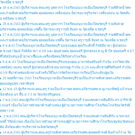
วัดเสม็ด จ.ชลบุรี
28 ธ.ค.2563 ผู้บริหารและคณะครู บุคลากร โรงเรียนอนุบาลเมืองใหม่ชลบุรี ร่วมพิธีรดน้ำศพ
และร่วมฟังสวดอภิธรรมศพ คุณพ่อทอง เหลืองอ่อน บิดาของ ครูรินรดา เหลืองอ่อน ณ วัดพลับ
อ.พนันิคม จ.ชลบุรี
28 ธ.ค.2563 ผู้บริหารและคณะครู บุคลากร โรงเรียนอนุบาลเมืองใหม่ชลบุรี ร่วมฟังสวด
อภิธรรมศพ คุณพ่อนิยม แซ่ตั๊น บิดาของ ครูวารุณี จันพร ณ วัดเสม็ด จ.ชลบุรี
27 ธ.ค.2563 ผู้บริหารและคณะครู บุคลากร โรงเรียนอนุบาลเมืองใหม่ชลบุรี ร่วมพิธีรดน้ำศพ
และร่วมฟังสวดอภิธรรมศพ คุณพ่อนิยม แซ่ตั๊น บิดาของ ครูวารุณี จันพร ณ วัดเสม็ด จ.ชลบุรี
8 ธ.ค.63 โรงเรียนอนุบาลเมืองใหม่ชลบุรี ขอขอบคุณ คุณวีระศักดิ์ กิจนิธืธาดา ผู้ปกครอง
ด.ช.เมธาวัฒน์ กิจนิธิธาดา ป.3/8 และ คุณสายฝน ทุมมนตรี ผู้ปกครอง ด.ญ.ฟ้าใส ทุมมนตรี ป.6/7
ที่ได้สนับสนุนน้ำยาฆ่าเชื้อและเครื่องฉีดพ่นให้กับทางโรงเรียน
8 ธ.ค. 63 โรงเรียนอนุบาลเมืองใหม่ชลบุรีขอขอบคุณ อาจารย์นครินทร์ กำเงิน จากวิทยาลัย
เทคนิคบางแสน ชลบุรี ผู้ปกครองเด็กชายนวพรรษฐ กำเงิน ป.2/9 และเด็กชายศิริครินทร์ กำเงิน
ป.5/8 ที่มาช่วยซ่อมจักรยานสำหรับใช้ในการจัดกิจกรรมการเรียนรู้ในระดับปฐมวัย
29 พฤศจิกายน 2563 โรงเรียนอนุบาลเมืองใหม่ชลบุรีร่วมเป็นเจ้าภาพฟังสวดพระอภิธรรมศพ
คุณแม่พูนสุข เหล่าพิเดช
12 พ.ย. 63 ผู้บริหารและคณะครู ร่วมเป็นเจ้าภาพสวดพระอภิธรรมศพ ด.ญ.กนกพิชญ์ แก้วกมล
น้องตังเม นร.ชั้น อ.3-3 ณ วัดแจ้งเจริญดอน
2 พ.ย.2563 คณะผู้บริหารโรงเรียนอนุบาลเมืองใหม่ชลบุรี ร่วมแสดงความยินดีกับ ดร.ปาริชาติ
เวเบอร์ เนื่องในโอกาสย้ายมาดำรงตำแหน่ง ผู้อำนวยการสถานศึกษาโรงเรียนโรงเรียนวัดรังษี
สุทธาวาส
2 พ.ย.2563 คณะผู้บริหารโรงเรียนอนุบาลเมืองใหม่ชลบุรี ร่วมแสดงความยินดีกับ นายจามร
ฤทธิ์ วิรัตน์เกษม เนื่องในโอกาสย้ายมาดำรงรองผู้อำนวยการสถานศึกษาโรงเรียนชุมชนวัดหนอง
ค้อ สังกัดองค์การบริหารส่วนจังหวัดชลบุรี
14 ต.ค.2563 ผู้บริหารและคณะครูร่วมฟังสวดพระอภิธรรมศพ คุณพ่อดำรงค์ ฉิมบ้านไร่ ณ วัด