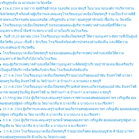
เจริญสุขมั่น ณ ฌาปนสถานวัดเสม็ด
11พ.ย.2564 นายถาวร สุทธิกิตติวรกุล รองปลัด อบจ.ชลบุรี ในนามนายกองค์การบริหารส่วน
จังหวัดชลบุรี พร้อมด้วยผู้บริหารและคณะครูโรงเรียนอนุบาลเมืองใหม่ชลบุรี ร่วมเป็นเจ้าภาพพิธี
สวดพระอภิธรรมศพ คุณแม่สมจิต เจริญสุขมั่น มารดา คุณครูจุฬาลักษณ์ เชื้อเงิน ณ วัดเสม็ด
โรงเรียนอนุบาลเมืองใหม่ชลบุรี ขอขอบคุณคณะผู้บริหารเทศบาลตำบลเสม็ดที่ให้ความ
อนุเคราะห์รถน้ำฉีดชำระท่อระบายน้ำภายในบริเวณโรงเรียน
วันที่ 18,20 ตุลาคม 2564 โรงเรียนอนุบาลเมืองใหม่ชลบุรี ให้ความอนุเคราะห์สถานที่เป็นศูนย์
ฉีดวัคซีน pfizer เข็มที่ 1 นักเรียน โรงเรียนสังกัดองค์กรปกครองส่วนท้องถิ่น และที่มีความ
ประสงค์ขอเข้ารับวัคซีน
โรงเรียนอนุบาลเมืองใหม่ชลบุรี ขอขอบคุณคณะผู้บริหารเทศบาลตำบลเสม็ดให้ความ
อนุเคราะห์ จัดเก็บกิ่งไม้ภายในโรงเรียน
คณะผู้บริหารเทศบาลตำบลเสม็ดให้ความอนุเคราะห์ตัดหญ้าบริเวณป่าชายเลนเพื่อเตรียมรับ
เป็นศูนย์ให้บริการฉีดวัคซีนกับนักเรียน โรงเรียนสังกัดท้องถิ่น
27 ก.ค.2564 โรงเรียนอนุบาลเมืองใหม่ชลบุรีร่วมฌาปนกิจคุณแม่อำพัน อินทรโชติ มารดา
คุณครูวันเพ็ญ อินทรโชติ ณ วัดบ้านเก่า ต.บ้านเก่า อ.พานทอง จ.ชลบุรี
22 ก.ค.2564 โรงเรียนอนุบาลเมืองใหม่ชลบุรีร่วมฟังสวดพระอภิธรรมคุณแม่อำพัน อินทรโชติ
มารดาคุณครูวันเพ็ญ อินทรโชติ ณ วัดบ้านเก่า ต.บ้านเก่า อ.พานทอง จ.ชลบุรี
13 กรกฎาคม 2564 ผู้บริหารและคณะครูร่วมพระราชทานเพลงศพคุณพ่อสถาพร เจริญเตีย คุณ
พ่อคุณครูณัฐพร เจริญเตีย ณ วัดบางเกลือ ต.บางเกลือ อ.บางปะกง จ.ฉะเชิงเทรา
10 ก.ค. 2564 ผู้บริหารและคณะครูร่วมฟังสวดอภิธรรมศพคุณพ่อสถาพร เจริญเตีย คุณพ่อคุณครู
ณัฐพร เจริญเตีย ณ วัดบางเกลือ ต.บางเกลือ อ.บางปะกง จ.ฉะเชิงเทรา
8 ก.ค. 2564 ผู้บริหารและคณะครูร่วมรดน้ำศพคุณพ่อสถาพร เจริญเตีย คุณพ่อคุณครูณัฐพร เจ
ริญเตีย ณ วัดบางเกลือ ต.บางเกลือ อ.บางปะกง จ.ฉะเชิงเทรา
5 ก.ค.2564 โรงเรียนอนุบาลเมืองใหม่ชลบุรี ร่วมฌาปนกิจศพ คุณแม่บุญช่วย คำน้อย มารดา
ของคุณครูพลอยนภัส ด้วงเงิน ณ วัดจุกกะเฌอ