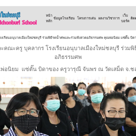
หน้า
เว็บ
ข้อมูลโรงเรียน
โครงการเด่น
ผลงานวิชาการ
ติด
หลัก
บอร์ด
เรียนอนุบาลเมืองใหม่ชลบุรี ร่วมพิธีรดน้ำศพและร่วมฟังสวดอภิธรรมศพ คุณพ่อนิยม แซ่ตั๊น บิดาข
ละคณะครู บุคลากร โรงเรียนอนุบาลเมืองใหม่ชลบุรี ร่วมพ
อภิธรรมศพ
พ่อนิยม แซ่ตั๊น บิดาของ ครูวารุณี จันพร ณ วัดเสม็ด จ.ชล