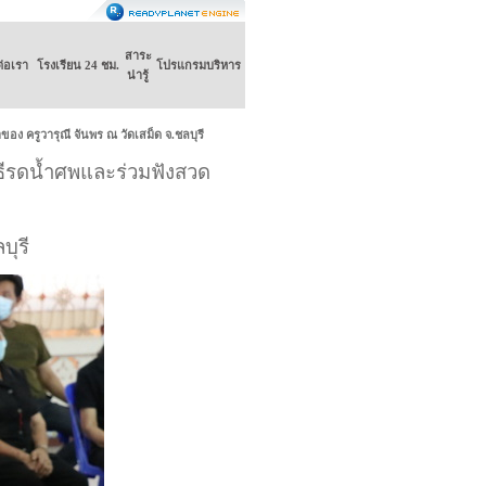
สาระ
ต่อเรา
โรงเรียน 24 ชม.
โปรแกรมบริหาร
น่ารู้
อง ครูวารุณี จันพร ณ วัดเสม็ด จ.ชลบุรี
ิธีรดน้ำศพและร่วมฟังสวด
บุรี