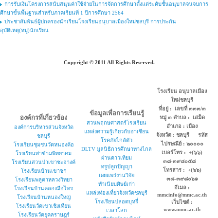
การรับเงินโครงการสนับสนุนค่าใช้จ่ายในการจัดการศึกษาตั้งแต่ระดับชั้นอนุบาลจนจบการ
ศึกษาขั้นพื้นฐานสำหรับภาคเรียนที่ 1 ปีการศึกษา 2564
ประชาสัมพันธ์ผู้ปกครองนักเรียนโรงเรียนอนุบาลเมืองใหม่ชลบุรี การประกัน
อุบัติเหตุ(หมู่)นักเรียน
Copyright © 2011 All Rights Reserved.
โรงเรียน อนุบาลเมือง
ใหม่ชลบุรี
ที่อยู่ : เลขที่ ๓๓๓/๓
ข้อมูลเพื่อการเรียนรู้
องค์กรที่เกี่ยวข้อง
หมู่ ๓ ตำบล : เสม็ด
สวนพฤกษศาสตร์โรงเรียน
อำเภอ : เมือง
องค์การบริหารส่วนจังหวัด
แหล่งความรู้เกี่ยวกับอาเซียน
จังหวัด : ชลบุรี รหัส
ชลบุรี
โรคภัยไกล้ตัว
ไปรษณีย์ : ๒๐๐๐๐
โรงเรียนชุมชนวัดหนองค้อ
DLTV มูลนิธิการศึกษาทางไกล
เบอร์โทร : +(๖๖)
โรงเรียนท่าข้ามพิทยาคม
ผ่านดาวเทียม
๓๘-๓๙๘๐๕๘
โรงเรียนสวนป่าเขาชะอางค์
ทรูปลูกปัญญา
โทรสาร : +(๖๖)
โรงเรียนบ้านเขาซก
เผยแพร่งานวิจัย
๓๘-๓๙๘๐๖๑
โรงเรียนพลูตาหลวงวิทยา
ทำเนียบศิษย์เก่า
อีเมล :
โรงเรียนบ้านคลองมือไทร
แหล่งท่องเที่ยวจังหวัดชลบุรี
mmcinfo@mmc.ac.th
โรงเรียนบ้านหนองใหญ่
โรงเรียนปลอดบุหรี่
เว็บไซต์ :
โรงเรียนวัดเขาเชิงเทียน
www.mmc.ac.th
เวลาโลก
โรงเรียนวัดยุคลราษฎร์