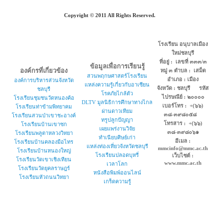
Copyright © 2011 All Rights Reserved.
โรงเรียน อนุบาลเมือง
ใหม่ชลบุรี
ที่อยู่ : เลขที่ ๓๓๓/๓
ข้อมูลเพื่อการเรียนรู้
องค์กรที่เกี่ยวข้อง
หมู่ ๓ ตำบล : เสม็ด
สวนพฤกษศาสตร์โรงเรียน
อำเภอ : เมือง
องค์การบริหารส่วนจังหวัด
แหล่งความรู้เกี่ยวกับอาเซียน
จังหวัด : ชลบุรี รหัส
ชลบุรี
โรคภัยไกล้ตัว
ไปรษณีย์ : ๒๐๐๐๐
โรงเรียนชุมชนวัดหนองค้อ
DLTV มูลนิธิการศึกษาทางไกล
เบอร์โทร : +(๖๖)
โรงเรียนท่าข้ามพิทยาคม
ผ่านดาวเทียม
๓๘-๓๙๘๐๕๘
โรงเรียนสวนป่าเขาชะอางค์
ทรูปลูกปัญญา
โทรสาร : +(๖๖)
โรงเรียนบ้านเขาซก
เผยแพร่งานวิจัย
๓๘-๓๙๘๐๖๑
โรงเรียนพลูตาหลวงวิทยา
ทำเนียบศิษย์เก่า
อีเมล :
โรงเรียนบ้านคลองมือไทร
แหล่งท่องเที่ยวจังหวัดชลบุรี
mmcinfo@mmc.ac.th
โรงเรียนบ้านหนองใหญ่
โรงเรียนปลอดบุหรี่
เว็บไซต์ :
โรงเรียนวัดเขาเชิงเทียน
www.mmc.ac.th
เวลาโลก
โรงเรียนวัดยุคลราษฎร์
หนังสือพิมพ์ออนไลน์
โรงเรียนหัวถนนวิทยา
เกร็ดความรู้