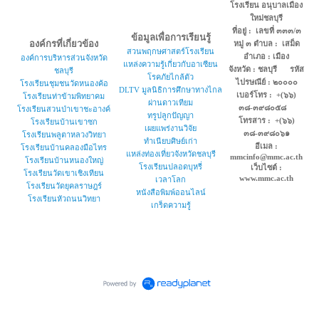
โรงเรียน อนุบาลเมือง
ใหม่ชลบุรี
ที่อยู่ : เลขที่ ๓๓๓/๓
ข้อมูลเพื่อการเรียนรู้
องค์กรที่เกี่ยวข้อง
หมู่ ๓ ตำบล : เสม็ด
สวนพฤกษศาสตร์โรงเรียน
อำเภอ : เมือง
องค์การบริหารส่วนจังหวัด
แหล่งความรู้เกี่ยวกับอาเซียน
จังหวัด : ชลบุรี รหัส
ชลบุรี
โรคภัยไกล้ตัว
ไปรษณีย์ : ๒๐๐๐๐
โรงเรียนชุมชนวัดหนองค้อ
DLTV มูลนิธิการศึกษาทางไกล
เบอร์โทร : +(๖๖)
โรงเรียนท่าข้ามพิทยาคม
ผ่านดาวเทียม
๓๘-๓๙๘๐๕๘
โรงเรียนสวนป่าเขาชะอางค์
ทรูปลูกปัญญา
โทรสาร : +(๖๖)
โรงเรียนบ้านเขาซก
เผยแพร่งานวิจัย
๓๘-๓๙๘๐๖๑
โรงเรียนพลูตาหลวงวิทยา
ทำเนียบศิษย์เก่า
อีเมล :
โรงเรียนบ้านคลองมือไทร
แหล่งท่องเที่ยวจังหวัดชลบุรี
mmcinfo@mmc.ac.th
โรงเรียนบ้านหนองใหญ่
โรงเรียนปลอดบุหรี่
เว็บไซต์ :
โรงเรียนวัดเขาเชิงเทียน
www.mmc.ac.th
เวลาโลก
โรงเรียนวัดยุคลราษฎร์
หนังสือพิมพ์ออนไลน์
โรงเรียนหัวถนนวิทยา
เกร็ดความรู้