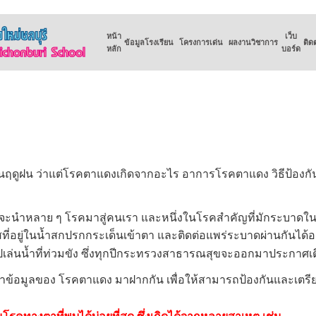
หน้า
เว็บ
ข้อมูลโรงเรียน
โครงการเด่น
ผลงานวิชาการ
ติด
หลัก
บอร์ด
ฝน ว่าแต่โรคตาแดงเกิดจากอะไร อาการโรคตาแดง วิธีป้องกัน
ำหลาย ๆ โรคมาสู่คนเรา และหนึ่งในโรคสำคัญที่มักระบาดในฤดูฝ
ัสที่อยู่ในน้ำสกปรกกระเด็นเข้าตา และติดต่อแพร่ระบาดผ่านกันได้อ
งไปเล่นน้ำที่ท่วมขัง ซึ่งทุกปีกระทรวงสาธารณสุขจะออกมาประกาศเ
อมูลของ โรคตาแดง มาฝากกัน เพื่อให้สามารถป้องกันและเตรียม