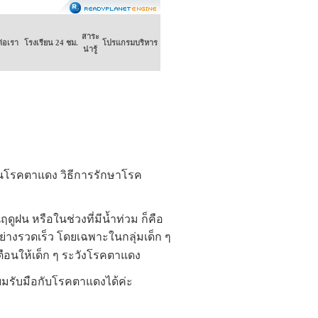
สาระ
ต่อเรา
โรงเรียน 24 ชม.
โปรแกรมบริหาร
น่ารู้
โรคตาแดง วิธีการรักษาโรค
น หรือในช่วงที่มีน้ำท่วม ก็คือ
ย่างรวดเร็ว โดยเฉพาะในกลุ่มเด็ก ๆ
ตือนให้เด็ก ๆ ระวังโรคตาแดง
รับมือกับโรคตาแดงได้ค่ะ