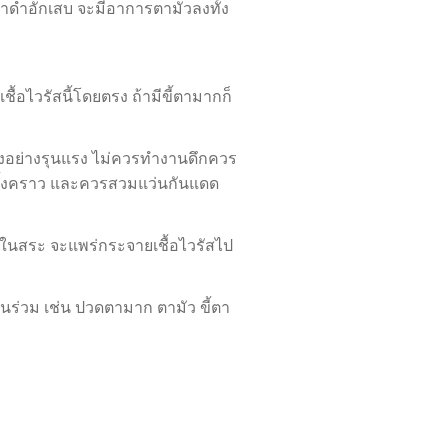
าดำอักเสบ จะมีอาการตามัวลงทั้ง
้อไวรัสนี้โดยตรง ถ้ามีขี้ตามากก็
อย่างรุนแรง ไม่ควรทำงานดึกควร
ครั้งคราว และควรสวมแว่นกันแดด
ำในสระ จะแพร่กระจายเชื้อไวรัสไป
ื่นร่วม เช่น ปวดตามาก ตามัว ขี้ตา