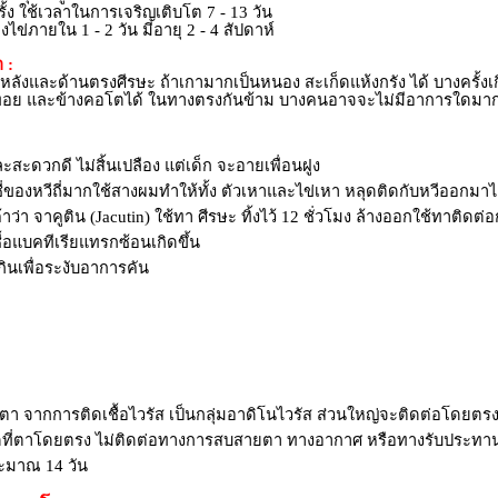
ใช้เวลาในการเจริญเติบโต 7 - 13 วัน
ภายใน 1 - 2 วัน มีอายุ 2 - 4 สัปดาห์
 :
หลังและด้านตรงศีรษะ ถ้าเกามากเป็นหนอง สะเก็ดแห้งกรัง ได้ บางครั้งเ
ายทอย และข้างคอโตได้ ในทางตรงกันข้าม บางคนอาจจะไม่มีอาการใดมาก
วกดี ไม่สิ้นเปลือง แต่เด็ก จะอายเพื่อนฝูง
ี่ของหวีถี่มากใช้สางผมทำให้ทั้ง ตัวเหาและไข่เหา หลุดติดกับหวีออกมาไ
 จาคูติน (Jacutin) ใช้ทา ศีรษะ ทิ้งไว้ 12 ชั่วโมง ล้างออกใช้ทาติดต่อก
้อแบคทีเรียแทรกซ้อนเกิดขึ้น
ินเพื่อระงับอาการคัน
ตา จากการติดเชื้อไวรัส เป็นกลุ่มอาดิโนไวรัส ส่วนใหญ่จะติดต่อโดยตรง
าติดที่ตาโดยตรง ไม่ติดต่อทางการสบสายตา ทางอากาศ หรือทางรับประทา
ระมาณ 14 วัน