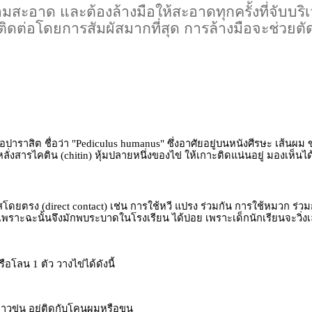
ามสะอาด และต้องล้างมือให้สะอาดทุกครั้งที่จับบ
ดต่อโดยการสัมผัสมากที่สุด การล้างมือจะช่วยตั
้อปาราสิต ชื่อว่า "Pediculus humanus" ซึ่งอาศัยอยู่บนหนังศีรษะ เส้นผม
งสารไคติน (chitin) หุ้มปลายหนึ่งของไข่ ให้เกาะติดแน่นอยู่ มองเห็นไ
รง (direct contact) เช่น การใช้หวี แปรง ร่วมกัน การใช้หมวก ร่วม
งเพราะฉะนั้นจึงมักพบระบาดในโรงเรียน ได้บ่อย เพราะเด็กนักเรียนจะวิ่ง
อโลน 1 ตัว วางไข่ได้ดังนี้
วขุ่น อยู่ติดกับโคนผมหรือขน