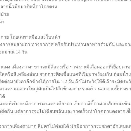
พร่จากนิ้วมือมาติดที่ตาโดยตรง
้ป่วย
ตา
งกาย โดยเฉพาะมือและใบหน้า
่อทางการสบสายตา ทางอากาศ หรือรับประทานอาหารร่วมกัน และอาก
นประมาณ
14
วัน
ารตาแดง เคืองตา ตาขาวจะมีสีแดงเรื่อ ๆ เพราะมีเลือดออกที่เยื่อบุตา
สหรือสีเหลืองอ่อน จากการติดเชื้อแบคทีเรียมาพร้อมกัน ต่อมน้ำเหล
ติดต่อมายังตาอีกข้างได้ภายใน
1-2
วัน ถ้าไม่ระวังให้ดี ถ้าระมัดระว
็นตาแดง แต่ส่วนใหญ่มักเป็นไปอีกข้างอย่างรวดเร็ว นอกจากนี้บาง
ได้
ื้อแบคทีเรีย จะมีอาการตาแดง เคืองตา เจ็บตา มีขี้ตามากลักษณะข
าติดกัน แต่อาการจะไม่เฉียบพลันและรวดเร็วเท่าโรคตาแดงจากเชื้
อาการเคืองตามาก ลืมตาไม่ค่อยได้ มักมีอาการกระจกตาอักเสบแท