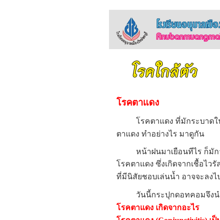
โรคตาแดง
โรคตาแดง ที่มักระบาดในฤดู
ตาแดง ทำอย่างไร มาดูกัน
หน้าฝนมาเยือนทีไร ก็มักจะน
โรคตาแดง ซึ่งเกิดจากเชื้อไวร
ที่มีนิสัยชอบเล่นน้ำ อาจจะล
วันนี้กระปุกดอทคอมจึงนำข้
โรคตาแดง เกิดจากอะไร