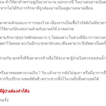
ือน ทำให้ตามัวพร่าอยู่เป็นเวลานาน นอกจากนี้ ในบางคนอาจเป็นต
 หากไม่ได้รับการรักษาที่ถูกต้องอาจเป็นอยู่นานหลายเดือน
ตามลักษณะอาการของโรค เนื่องจากเป็นเชื้อไวรัสยังไม่มียาฆ่าเชื
ก็ใช้ยาแก้อักเสบร่วมด้วยกับยาลดไข้ ยาลดปวด
รักษาสุขภาพพักผ่อนมาก ๆ โดยเฉพาะในช่วงที่มีอาการตาแดง
ปิดตาไว้ตลอด ยกเว้นมีกระจกตาอักเสบ เคืองตามาก จึงปิดตาเป็น
ัน ทุกครั้งที่จับตาควรล้างมือให้สะอาด ผู้ป่วยไม่ควรลงเล่นน้
รือยาหยอดตานานเกิน
7
วัน แล้วอาการยังไม่ทุเลา หรือมีอาการอ
ง ควรรีบปรึกษาแพทย์ทันที เพราะหากทิ้งไว้นานถึงขั้นตาบอดได้
่ผู้ป่วยต้องทำก็คือ
ครั้ง