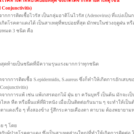
นโรคทางตาที่พบได้บ่อยที่สุด ซึ่งเกิดได้จากหลายสาเหตุ เช่น
l Conjunctivitis)
ากการติดเชื้อไวรัส เป็นกลุ่มอาดิโนไวรัส (
Adenovirus)
ที่แบ่งเป็น
ิดโรคตาแดงได้ เป็นสาเหตุที่พบบ่อยที่สุด มักพบในช่วงฤดูฝน หรือน
ทั้งหมด
3
ชนิด คือ
ดสุดท้ายเป็นชนิดที่มีความรุนแรงมากกว่าทุกชนิด
ิดจากการติดเชื้อ
S.epidermidis, S.aureus
ซึ่งก็ทำให้เกิดการอักเสบของ
 Conjunctivitis)
ิดจากการแพ้ เช่น แพ้เกสรดอกไม้ ฝุ่น ยา ควันบุหรี่ เป็นต้น มักจะเ
ูกไหล หืด หรือผื่นแพ้ที่ผิวหนัง เมื่อเป็นติดต่อกันนาน ๆ จะทำให้เป
ีตาแดงเรื่อ ๆ ทั้งสองข้าง รู้สึกระคายเคืองตา ตาบวม ต้องพยายามหลีก
าย ๆ โดย
สกับผู้ป่วยโรคตาแดง ซึ่งเป็นสาเหตุส่วนใหญ่ที่ทำให้เกิดการติด