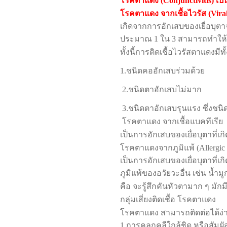
โรคตาแดง (
Conjunctivitis)
เป็
โรคตาแดง จากเชื้อไวรัส (
Vira
เกิดจากการอักเสบของเยื่อบุตาจ
ประมาณ
1
ใน
3
สามารถทำให้เก
ทั้งนี้การติดเชื้อไวรัสตาแดงมี
1.
ชนิดคออักเสบร่วมด้วย
2.
ชนิดตาอักเสบไม่มาก
3.
ชนิดตาอักเสบรุนแรง ซึ่งชนิ
โรคตาแดง จากเชื้อแบคทีเรีย
เป็นการอักเสบของเยื่อบุตาที่เก
โรคตาแดงจากภูมิแพ้ (
Allergic
เป็นการอักเสบของเยื่อบุตาที่เก
ภูมิแพ้ของอวัยวะอื่น เช่น น้ำม
คือ จะรู้สึกคันหัวตามาก ๆ มักม
กลุ่มเสี่ยงติดเชื้อ โรคตาแดง
โรคตาแดง สามารถติดต่อได้ง่
1.
การคลุกคลีใกล้ชิด หรือสัมผั