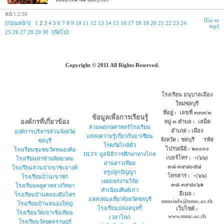
หน้า 2/30
[Go to
[ก่อนหน้า]
1
2
3
4
5
6
7
8
9
10
11
12
13
14
15
16
17
18
19
20
21
22
23
24
top]
25
26
27
28
29
30
[ถัดไป]
Copyright © 2011 All Rights Reserved.
โรงเรียน อนุบาลเมือง
ใหม่ชลบุรี
ที่อยู่ : เลขที่ ๓๓๓/๓
ข้อมูลเพื่อการเรียนรู้
องค์กรที่เกี่ยวข้อง
หมู่ ๓ ตำบล : เสม็ด
สวนพฤกษศาสตร์โรงเรียน
อำเภอ : เมือง
องค์การบริหารส่วนจังหวัด
แหล่งความรู้เกี่ยวกับอาเซียน
จังหวัด : ชลบุรี รหัส
ชลบุรี
โรคภัยไกล้ตัว
ไปรษณีย์ : ๒๐๐๐๐
โรงเรียนชุมชนวัดหนองค้อ
DLTV มูลนิธิการศึกษาทางไกล
เบอร์โทร : +(๖๖)
โรงเรียนท่าข้ามพิทยาคม
ผ่านดาวเทียม
๓๘-๓๙๘๐๕๘
โรงเรียนสวนป่าเขาชะอางค์
ทรูปลูกปัญญา
โทรสาร : +(๖๖)
โรงเรียนบ้านเขาซก
เผยแพร่งานวิจัย
๓๘-๓๙๘๐๖๑
โรงเรียนพลูตาหลวงวิทยา
ทำเนียบศิษย์เก่า
อีเมล :
โรงเรียนบ้านคลองมือไทร
แหล่งท่องเที่ยวจังหวัดชลบุรี
mmcinfo@mmc.ac.th
โรงเรียนบ้านหนองใหญ่
โรงเรียนปลอดบุหรี่
เว็บไซต์ :
โรงเรียนวัดเขาเชิงเทียน
www.mmc.ac.th
เวลาโลก
โรงเรียนวัดยุคลราษฎร์