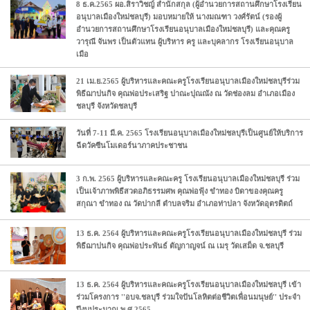
8 ธ.ค.2565 ผอ.สิราวิชญ์ สำนักสกุล (ผู้อำนวยการสถานศึกษาโรงเรียน
อนุบาลเมืองใหม่ชลบุรี) มอบหมายให้ นางมณฑา วงศ์รัตน์ (รองผู้
อำนวยการสถานศึกษาโรงเรียนอนุบาลเมืองใหม่ชลบุรี) และคุณครู
วารุณี จันพร เป็นตัวแทน ผู้บริหาร ครู และบุคลากร โรงเรียนอนุบาล
เมือ
21 เม.ย.2565 ผู้บริหารและคณะครูโรงเรียนอนุบาลเมืองใหม่ชลบุรีร่วม
พิธีฌาปนกิจ คุณพ่อประเสริฐ ปาณะปุณณัง ณ วัดช่องลม อำเภอเมือง
ชลบุรี จังหวัดชลบุรี
วันที่ 7-11 มี.ค. 2565 โรงเรียนอนุบาลเมืองใหม่ชลบุรีเป็นศูนย์ให้บริการ
ฉีดวัคซีนโมเดอร์นาภาคประชาชน
3 ก.พ. 2565 ผู้บริหารและคณะครู โรงเรียนอนุบาลเมืองใหม่ชลบุรี ร่วม
เป็นเจ้าภาพพิธีสวดอภิธรรมศพ คุณพ่อฟุ้ง ขำทอง บิดาของคุณครู
สกุณา ขำทอง ณ วัดปากลี ตำบลจริม อำเภอท่าปลา จังหวัดอุตรดิตถ์
13 ธ.ค. 2564 ผู้บริหารและคณะครูโรงเรียนอนุบาลเมืองใหม่ชลบุรี ร่วม
พิธีฌาปนกิจ คุณพ่อประพันธ์ ตัญกาญจน์ ณ เมรุ วัดเสม็ด จ.ชลบุรี
13 ธ.ค. 2564 ผู้บริหารและคณะครูโรงเรียนอนุบาลเมืองใหม่ชลบุรี เข้า
ร่วมโครงการ ''อบจ.ชลบุรี ร่วมใจปันโลหิตต่อชีวิตเพื่อนมนุษย์'' ประจำ
ปีงบประมาณ พ.ศ.2565