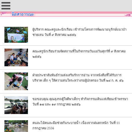
ผู้บริหาร คณะครูและนักเรียน เข้าร่วมโครงการพัฒนาอนุรักษ์แนวป่า
ชายเลน วันที่ ๙ สิงหาคม ๒๕๕๖
คณะครูนักเรียนร่วมจัดสถานที่ในกิจกรรมวันแม่วันศุกร์ที่ ๙ สิงหาคม
๒๕๕๖
ฝ่ายประชาสัมพันธ์ร่วมส่งเสริมรักการอ่าน จากหนังสือที่ได้รับการ
บริจาค เด็ก ๆ ให้ความสนใจระหว่างรอผู้ปกครอง วันที่ ๒๔ ก. ค. ๕๖
ขอขอบคุณ คุณลุงรถตู้ใจดีพาเด็กๆ ทำกิจกรรมเดินแห่เทียนเข้าพรรษา
วันที่ ๑๗ และ ๑๙ กรกฎาคม ๒๕๕๖
คนละไม้คนละมือช่วยกันระบายน้ำ เนื่องจากฝนตกหนัก วันที่ 11
กรกฎาคม 2556