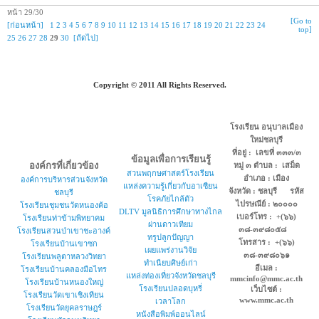
หน้า 29/30
[Go to
[ก่อนหน้า]
1
2
3
4
5
6
7
8
9
10
11
12
13
14
15
16
17
18
19
20
21
22
23
24
top]
25
26
27
28
29
30
[ถัดไป]
Copyright © 2011 All Rights Reserved.
โรงเรียน อนุบาลเมือง
ใหม่ชลบุรี
ที่อยู่ : เลขที่ ๓๓๓/๓
ข้อมูลเพื่อการเรียนรู้
องค์กรที่เกี่ยวข้อง
หมู่ ๓ ตำบล : เสม็ด
สวนพฤกษศาสตร์โรงเรียน
อำเภอ : เมือง
องค์การบริหารส่วนจังหวัด
แหล่งความรู้เกี่ยวกับอาเซียน
จังหวัด : ชลบุรี รหัส
ชลบุรี
โรคภัยไกล้ตัว
ไปรษณีย์ : ๒๐๐๐๐
โรงเรียนชุมชนวัดหนองค้อ
DLTV มูลนิธิการศึกษาทางไกล
เบอร์โทร : +(๖๖)
โรงเรียนท่าข้ามพิทยาคม
ผ่านดาวเทียม
๓๘-๓๙๘๐๕๘
โรงเรียนสวนป่าเขาชะอางค์
ทรูปลูกปัญญา
โทรสาร : +(๖๖)
โรงเรียนบ้านเขาซก
เผยแพร่งานวิจัย
๓๘-๓๙๘๐๖๑
โรงเรียนพลูตาหลวงวิทยา
ทำเนียบศิษย์เก่า
อีเมล :
โรงเรียนบ้านคลองมือไทร
แหล่งท่องเที่ยวจังหวัดชลบุรี
mmcinfo@mmc.ac.th
โรงเรียนบ้านหนองใหญ่
โรงเรียนปลอดบุหรี่
เว็บไซต์ :
โรงเรียนวัดเขาเชิงเทียน
www.mmc.ac.th
เวลาโลก
โรงเรียนวัดยุคลราษฎร์
หนังสือพิมพ์ออนไลน์