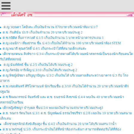
ด.ญ.วฤณดา โคอิเคะ เก็บเงินจำนวน 870บาท บริเวณหน้าห้อง ป.1/7
ด.ช. กันตินัน ป1/9 เก็บเงินจำนวน 20 บาท บริเวณประตู 2
ด.ช.กษิดิศ ลิ้มถาวรวงศ์ ป.1/3 เก็บเงินจำนวน 5 บาท หน้าอาคารประถม 1
ด.ญ.เอมมิกา เที่ยงธรรม ชั้น ป.4/3 เก็บเงินได้จำนวน 100 บาท บริเวณหน้าห้อง STEM
ด.ญ.พนาลี คุณสวัสดิ์ ป.4/1 เก็บกระเป๋าได้ที่สนามเด็กเล่นค่ะ
เด็กชายภคนน สิงห์ขาว ป.3/4 เก็บกระเป๋าสตางค์ได้บริเวณหน้าสหกรณ์เป็นของนักเรียนคนใด
รับได้ที่สหกรณ์
ด.ญ.นันท์พัทธ์ ชั้น ป.2/5 เก็บเงินได้บริเวณประตู 2
ด.ญ.ภัครมัย จาริเพ็ญ ป.3/10 เก็บเงินได้บริเวณประตู 2
ด.ญ.พิชญ์ณัชยา อภิญญาปัญจะ ป.5/2 เก็บเงินได้ บริเวณทางเดินระหว่างอาคาร ป.3 กับ โรง
อาหาร
ด.ช.เจษบดินทร์ ศิริโภคานนท์ นักเรียนชั้น อ.3/10 เก็บเงินได้จำนวน 20 บาท บริเวณหน้าตึก
ปฐมวัย
ด.ช.ชิณณวรรธน์ จันทรังษี และ ด.ช. ธนธรณ์ สิงขรณ์ ป.4/4 พบเงิน 40 บาท บริเวณหน้า
สหกรณ์โรงเรียน
เด็กหญิงพิชญา บำรุงผล ชั้นป.5/4 พบเจอเงินจำนวน40บาท บริเวณประตู3
ด.ช. รณกร รัตนวิมล ป.3/1 ด.ช. ปัญจพัฒน์ ธรรมวิชปรีชา ป.2/8 เจอเงิน 10 บาท บริเวณสนาม
เด็กเล่น
เด็กชายสุรจักษ์ สังข์เสียงสูง ชั้น ป.4/2 เก็บเงินจำนวน 20 บาท ได้บริเวณสระว่าน้ำ
ด.ช นวพรรษฐ์ ป.5/9. เก็บกระเป๋าเงินได้ที่หน้าห้องกระดังงา สามารถติดต่อรับได้ที่ห้อง