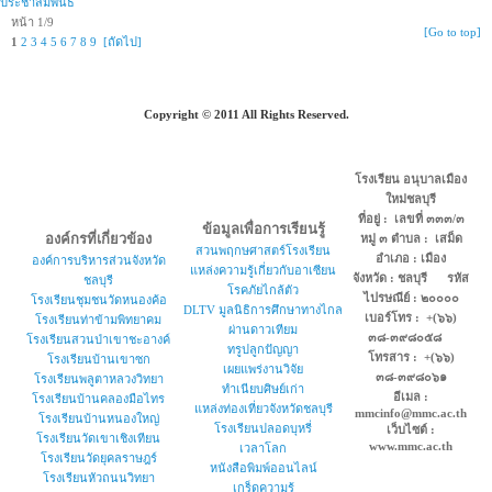
ประชาสัมพันธ์
หน้า 1/9
[Go to top]
1
2
3
4
5
6
7
8
9
[ถัดไป]
Copyright © 2011 All Rights Reserved.
โรงเรียน อนุบาลเมือง
ใหม่ชลบุรี
ที่อยู่ : เลขที่ ๓๓๓/๓
ข้อมูลเพื่อการเรียนรู้
องค์กรที่เกี่ยวข้อง
หมู่ ๓ ตำบล : เสม็ด
สวนพฤกษศาสตร์โรงเรียน
อำเภอ : เมือง
องค์การบริหารส่วนจังหวัด
แหล่งความรู้เกี่ยวกับอาเซียน
จังหวัด : ชลบุรี รหัส
ชลบุรี
โรคภัยไกล้ตัว
ไปรษณีย์ : ๒๐๐๐๐
โรงเรียนชุมชนวัดหนองค้อ
DLTV มูลนิธิการศึกษาทางไกล
เบอร์โทร : +(๖๖)
โรงเรียนท่าข้ามพิทยาคม
ผ่านดาวเทียม
๓๘-๓๙๘๐๕๘
โรงเรียนสวนป่าเขาชะอางค์
ทรูปลูกปัญญา
โทรสาร : +(๖๖)
โรงเรียนบ้านเขาซก
เผยแพร่งานวิจัย
๓๘-๓๙๘๐๖๑
โรงเรียนพลูตาหลวงวิทยา
ทำเนียบศิษย์เก่า
อีเมล :
โรงเรียนบ้านคลองมือไทร
แหล่งท่องเที่ยวจังหวัดชลบุรี
mmcinfo@mmc.ac.th
โรงเรียนบ้านหนองใหญ่
โรงเรียนปลอดบุหรี่
เว็บไซต์ :
โรงเรียนวัดเขาเชิงเทียน
www.mmc.ac.th
เวลาโลก
โรงเรียนวัดยุคลราษฎร์
หนังสือพิมพ์ออนไลน์
โรงเรียนหัวถนนวิทยา
เกร็ดความรู้